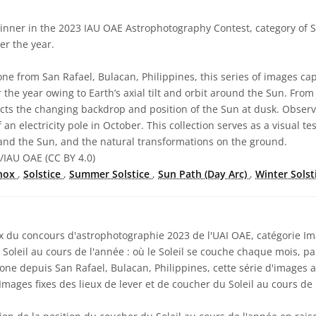
inner in the 2023 IAU OAE Astrophotography Contest, category of St
er the year.
ne from San Rafael, Bulacan, Philippines, this series of images ca
r the year owing to Earth’s axial tilt and orbit around the Sun. Fr
cts the changing backdrop and position of the Sun at dusk. Observ
n electricity pole in October. This collection serves as a visual te
nd the Sun, and the natural transformations on the ground.
/IAU OAE (CC BY 4.0)
nox
,
Solstice
,
Summer Solstice
,
Sun Path (Day Arc)
,
Winter Solst
x du concours d'astrophotographie 2023 de l'UAI OAE, catégorie Ima
 Soleil au cours de l'année : où le Soleil se couche chaque mois, par
ne depuis San Rafael, Bulacan, Philippines, cette série d'images 
 Images fixes des lieux de lever et de coucher du Soleil au cours de 