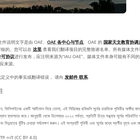
文件说明文字是由 OAE、
OAE 各中心与节点
、OAE 的
国家天文教育协调员
审核的。您可以在
这里
查看我们翻译项目的完整致谢名单。所有媒体文件
0 许可协议
进行发布，应注明来源为“IAU OAE”。媒体文件本身可能有不
相应来源。
或定义中的事实或翻译错误， 请向
发邮件 联系
.
注
ান, ফিলিপাইনের একটি স্মার্টফোন দিয়ে তোলা, এই সিরিজের ছবিগুলি সূর্যের চারদিকে পৃথিবীর অক্ষীয়
স্থান ক্যাপচার করে। জানুয়ারী থেকে ডিসেম্বর ২০২২ পর্যন্ত, প্রতিটি চিত্র সন্ধ্যায় সূর্যের পরিবর্
 বিদ্যুতের খুঁটির চেহারা পর্যবেক্ষণ করুন। এই সংগ্রহটি পৃথিবী এবং সূর্যের মধ্যে স্বর্গীয় নৃত্য এবং
ইউ ওএই (CC BY 4.0)