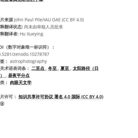
片来源
John Paul Pile/IAU OAE (CC BY 4.0)
释翻译状态:
尚未由审核人员批准
释翻译者:
Hu Xueying
OI（数字对象唯一标识符）：
0.5281/zenodo.10278787
签：
astrophotography
关术语表词条：
二至点
,
冬至
,
夏至
,
太阳路径（日
弧）
,
昼夜平分点
类：
肉眼天文学
片许可：
知识共享许可协议 署名 4.0 国际 (CC BY 4.0)
知识共享许可协议 署名 4.0 国际 (CC BY 4.0) 图标