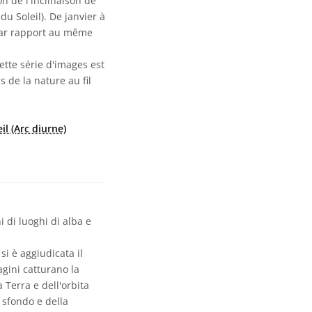
n de l'inclinaison de
du Soleil). De janvier à
 par rapport au même
ette série d'images est
s de la nature au fil
il (Arc diurne)
 di luoghi di alba e
i è aggiudicata il
agini catturano la
 Terra e dell'orbita
 sfondo e della