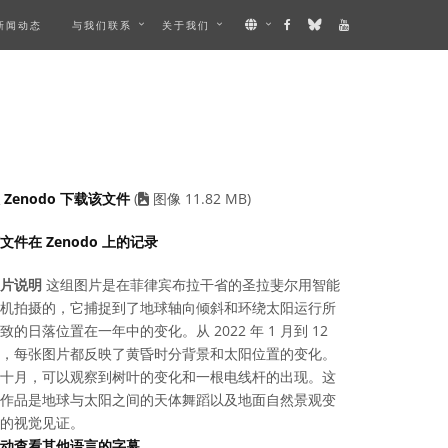
新闻动态
与我们联系
关于我们
IBES AN IMAGE
 Zenodo 下载该文件
(
图像 11.82 MB)
文件在 Zenodo 上的记录
片说明
这组图片是在菲律宾布拉干省的圣拉斐尔用智能
机拍摄的，它捕捉到了地球轴向倾斜和环绕太阳运行所
致的日落位置在一年中的变化。从 2022 年 1 月到 12
，每张图片都反映了黄昏时分背景和太阳位置的变化。
十月，可以观察到树叶的变化和一根电线杆的出现。这
作品是地球与太阳之间的天体舞蹈以及地面自然景观变
的视觉见证。
动查看其他语言的字幕