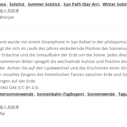
nox
,
Solstice
,
Summer Solstice
,
Sun Path (Day Arc)
,
Winter Solst
核人员批准
kherjee
erie wurde mit einem Smartphone in San Rafael in der philippinis
t die sich im Laufe des Jahres verändernde Position des Sonnenu
 Erdachse und die Umlaufbahn der Erde um die Sonne. Jedes diese
ommenen Bilder spiegelt die wechselnde Kulisse und Position der
. Achten Sie auf den Laubwechsel und das Erscheinen eines St
n visuelles Zeugnis des himmlischen Tanzes zwischen Erde und S
ngen auf der Erde.
/IAU OAE (CC BY 4.0)
mersonnenwende
,
Sonnenbahn (Tagbogen)
,
Sonnenwende
,
Tag
核人员批准
fke