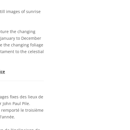
ill images of sunrise
pture the changing
om January to December
e the changing foliage
stament to the celestial
ice
ges fixes des lieux de
 John Paul Pile.
a remporté le troisième
l'année.