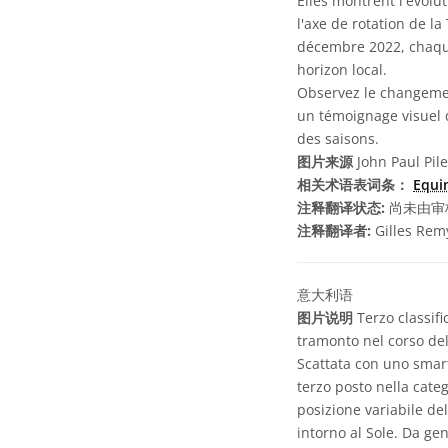
Elles montrent l'évolu
l'axe de rotation de la
décembre 2022, chaque
horizon local.
Observez le changement
un témoignage visuel de
des saisons.
图片来源
John Paul Pile
相关术语表词条：
Equi
注释翻译状态:
尚未由审
注释翻译者:
Gilles Rem
意大利语
图片说明
Terzo classifi
tramonto nel corso del
Scattata con uno smart
terzo posto nella cate
posizione variabile del
intorno al Sole. Da ge