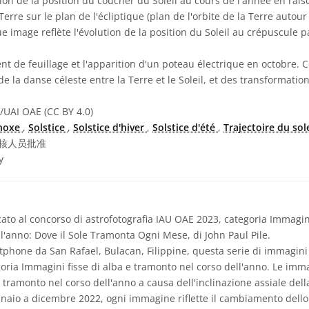
tion de la position du coucher du Soleil au cours de l'année en raiso
 Terre sur le plan de l'écliptique (plan de l'orbite de la Terre autour 
 image reflète l'évolution de la position du Soleil au crépuscule
 de feuillage et l'apparition d'un poteau électrique en octobre. C
 la danse céleste entre la Terre et le Soleil, et des transformation
/UAI OAE (CC BY 4.0)
noxe
,
Solstice
,
Solstice d'hiver
,
Solstice d'été
,
Trajectoire du sole
核人员批准
y
cato al concorso di astrofotografia IAU OAE 2023, categoria Immagini
l'anno: Dove il Sole Tramonta Ogni Mese, di John Paul Pile.
phone da San Rafael, Bulacan, Filippine, questa serie di immagini s
goria Immagini fisse di alba e tramonto nel corso dell'anno. Le imm
 tramonto nel corso dell'anno a causa dell'inclinazione assiale della
nnaio a dicembre 2022, ogni immagine riflette il cambiamento dello