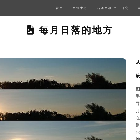
首页
资源中心
活动资讯
研究
THIS PAGE DESCR
每月日落的地方
从
该
图
手
导
月
在
组
化
滚