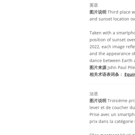
英语
图片说明
Third place w
and sunset location ov
Taken with a smartpho
position of sunset ove
2022, each image refle
and the appearance of a
dance between Earth a
图片来源
John Paul Pile
相关术语表词条：
Equi
法语
图片说明
Troisième pri
lever et de coucher du
Prise avec un smartpho
prix dans la catégorie