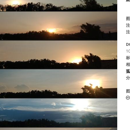
图
注
注
D
1
标
相
分
图