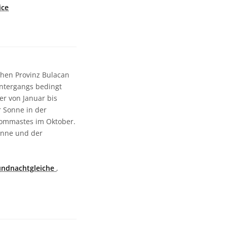
ice
chen Provinz Bulacan
ntergangs bedingt
r von Januar bis
 Sonne in der
rommastes im Oktober.
onne und der
undnachtgleiche
,