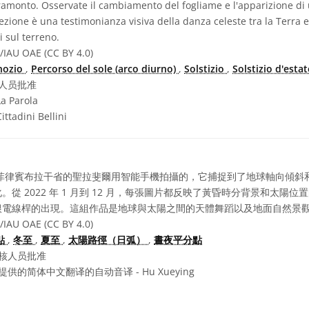
tramonto. Osservate il cambiamento del fogliame e l'apparizione di u
ezione è una testimonianza visiva della danza celeste tra la Terra e 
i sul terreno.
/IAU OAE (CC BY 4.0)
nozio
,
Percorso del sole (arco diurno)
,
Solstizio
,
Solstizio d'esta
人员批准
La Parola
ttadini Bellini
菲律賓布拉干省的聖拉斐爾用智能手機拍攝的，它捕捉到了地球軸向傾斜
從 2022 年 1 月到 12 月，每張圖片都反映了黃昏時分背景和太陽
根電線桿的出現。這組作品是地球與太陽之間的天體舞蹈以及地面自然景
/IAU OAE (CC BY 4.0)
點
,
冬至
,
夏至
,
太陽路徑（日弧）
,
晝夜平分點
核人员批准
供的简体中文翻译的自动音译 - Hu Xueying