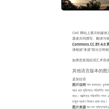
OAE 网站上展示的媒体
愿者共同撰写、翻译与
Commons CC BY-4.
请根据“来源”部分注明
如果您发现此词汇术语
其他语言版本的图
孟加拉语
图片说明
সান রাফায়েল, বুলাক
বছর ধরে সূর্যাস্তের পরিবর্তিত অব
করে। অক্টোবরে পরিবর্তিত পাতা এবং
চাক্ষুষ প্রমাণ হিসাবে কাজ করে।
图片来源
জন পল পাইল/আইএ