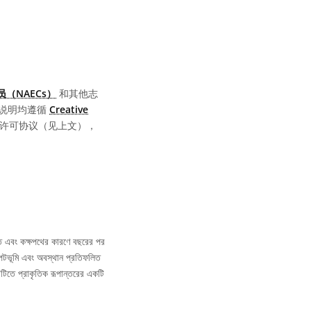
（NAECs）
和其他志
说明均遵循
Creative
同的许可协议（见上文），
 কাত এবং কক্ষপথের কারণে বছরের পর
তিত পটভূমি এবং অবস্থান প্রতিফলিত
 মাটিতে প্রাকৃতিক রূপান্তরের একটি