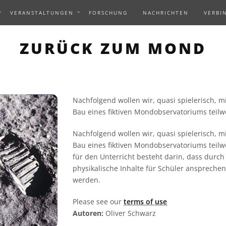
VERANSTALTUNGEN
FORSCHUNG
NACHRICHTEN
VERBI
ZURÜCK ZUM MOND
Nachfolgend wollen wir, quasi spielerisch, m
Bau eines fiktiven Mondobservatoriums teilwe
Nachfolgend wollen wir, quasi spielerisch, m
Bau eines fiktiven Mondobservatoriums teilwe
für den Unterricht besteht darin, dass durc
physikalische Inhalte für Schüler anspreche
werden.
Please see our
terms of use
Autoren:
Oliver Schwarz