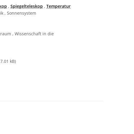
skop
,
Spiegelteleskop
,
Temperatur
ik , Sonnensystem
raum , Wissenschaft in die
 file
7.01 kB)