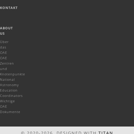
KONTAKT
ABOUT
US
Über
das
OAE
OAE
Zentren
und
Knotenpunkte
National
Astronomy
Education
Coordinators
Wichtige
OAE
Dokumente
© 2020-2026 DESIGNED WITH
TITAN