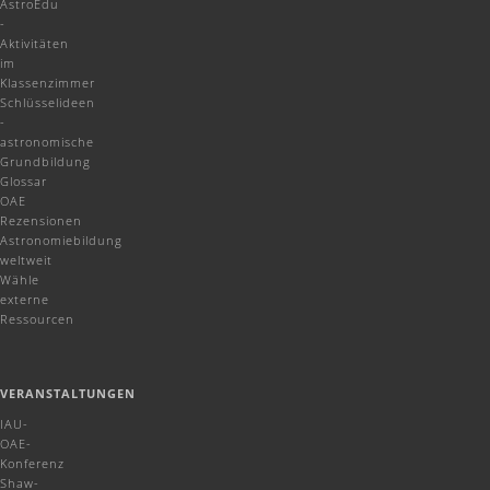
AstroEdu
-
Aktivitäten
im
Klassenzimmer
Schlüsselideen
-
astronomische
Grundbildung
Glossar
OAE
Rezensionen
Astronomiebildung
weltweit
Wähle
externe
Ressourcen
VERANSTALTUNGEN
IAU-
OAE-
Konferenz
Shaw-