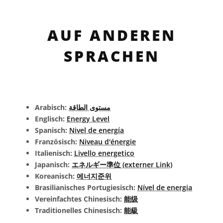
AUF ANDEREN
SPRACHEN
Arabisch:
مستوى الطاقة
Englisch:
Energy Level
Spanisch:
Nivel de energía
Französisch:
Niveau d'énergie
Italienisch:
Livello energetico
Japanisch:
エネルギー準位 (externer Link)
Koreanisch:
에너지준위
Brasilianisches Portugiesisch:
Nível de energia
Vereinfachtes Chinesisch:
能级
Traditionelles Chinesisch:
能級