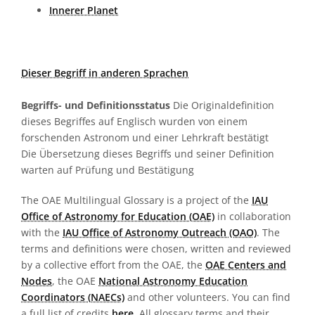
Innerer Planet
Dieser Begriff in anderen Sprachen
Begriffs- und Definitionsstatus
Die Originaldefinition
dieses Begriffes auf Englisch wurden von einem
forschenden Astronom und einer Lehrkraft bestätigt
Die Übersetzung dieses Begriffs und seiner Definition
warten auf Prüfung und Bestätigung
The OAE Multilingual Glossary is a project of the
IAU
Office of Astronomy for Education (OAE)
in collaboration
with the
IAU Office of Astronomy Outreach (OAO)
. The
terms and definitions were chosen, written and reviewed
by a collective effort from the OAE, the
OAE Centers and
Nodes
, the OAE
National Astronomy Education
Coordinators (NAECs)
and other volunteers. You can find
a full list of credits
here
. All glossary terms and their