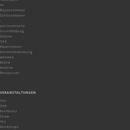
im
Klassenzimmer
Schlüsselideen
-
astronomische
Grundbildung
Glossar
OAE
Rezensionen
Astronomiebildung
weltweit
Wähle
externe
Ressourcen
VERANSTALTUNGEN
IAU-
OAE-
Konferenz
Shaw-
IAU
Workshops