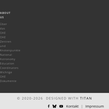
ABOUT
US
Über
das
OAE
OAE
Zentren
und
Knotenpunkte
National
Astronomy
Education
Coordinators
Wichtige
OAE
Dokumente
© 2020-2026 DESIGNED WITH
TITAN
Kontakt
|
Impressum