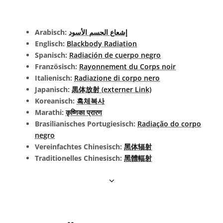
Arabisch:
إشعاع الجسم الأسود
Englisch:
Blackbody Radiation
Spanisch:
Radiación de cuerpo negro
Französisch:
Rayonnement du Corps noir
Italienisch:
Radiazione di corpo nero
Japanisch:
黒体放射 (externer Link)
Koreanisch:
흑체복사
Marathi:
कृष्णिका प्रारण
Brasilianisches Portugiesisch:
Radiação do corpo
negro
Vereinfachtes Chinesisch:
黑体辐射
Traditionelles Chinesisch:
黑體輻射