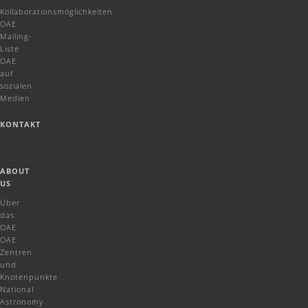
Kollaborationsmöglichkeiten
OAE
Mailing-
Liste
OAE
auf
sozialen
Medien
KONTAKT
ABOUT
US
Über
das
OAE
OAE
Zentren
und
Knotenpunkte
National
Astronomy