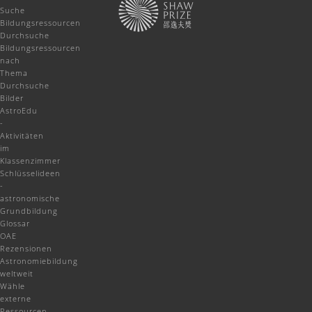
Suche
Bildungsressourcen
Durchsuche
Bildungsressourcen
nach
Thema
Durchsuche
Bilder
AstroEdu
-
Aktivitäten
im
Klassenzimmer
Schlüsselideen
-
astronomische
Grundbildung
Glossar
OAE
Rezensionen
Astronomiebildung
weltweit
Wähle
externe
Ressourcen