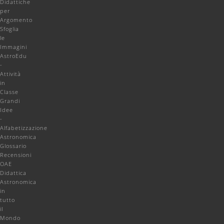
Didattiche
per
Argomento
Sfoglia
le
Immagini
AstroEdu
-
Attività
in
Classe
Grandi
Idee
-
Alfabetizzazione
Astronomica
Glossario
Recensioni
OAE
Didattica
Astronomica
in
tutto
il
Mondo