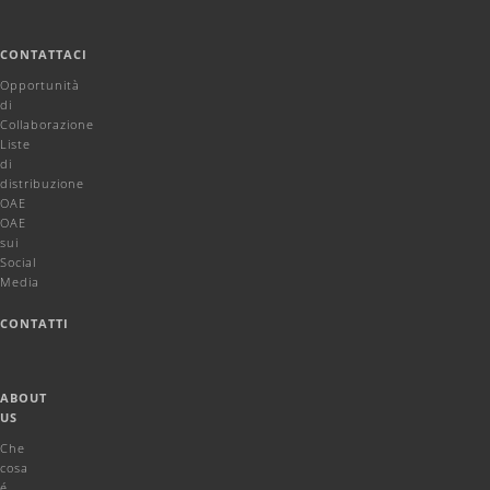
CONTATTACI
Opportunità
di
Collaborazione
Liste
di
distribuzione
OAE
OAE
sui
Social
Media
CONTATTI
ABOUT
US
Che
cosa
é