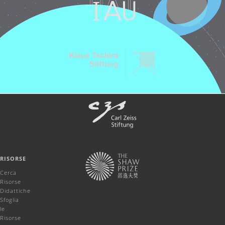
RISORSE
Cerca
Risorse
Didattiche
Sfoglia
le
Risorse