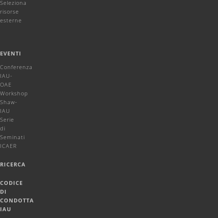
Seleziona
risorse
esterne
EVENTI
Conferenza
IAU-
OAE
Workshop
Shaw-
IAU
Serie
di
Seminati
ICAER
RICERCA
CODICE
DI
CONDOTTA
IAU