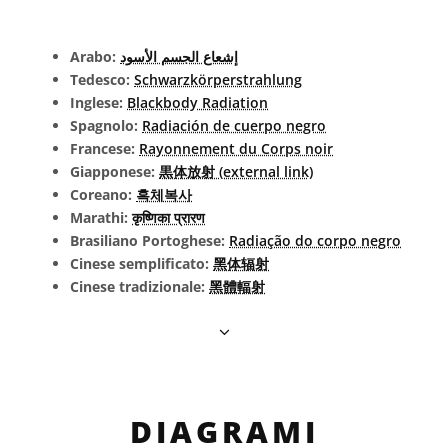
Arabo:
إشعاع الجسم الأسود
Tedesco:
Schwarzkörperstrahlung
Inglese:
Blackbody Radiation
Spagnolo:
Radiación de cuerpo negro
Francese:
Rayonnement du Corps noir
Giapponese:
黒体放射 (external link)
Coreano:
흑체복사
Marathi:
कृष्णिका प्रारण
Brasiliano Portoghese:
Radiação do corpo negro
Cinese semplificato:
黑体辐射
Cinese tradizionale:
黑體輻射
DIAGRAMI