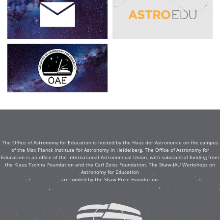
The Office of Astronomy for Education is hosted by the Haus der Astronomie on the campus
of the Max Planck Institute for Astronomy in Heidelberg. The Office of Astronomy for
Education is an office of the International Astronomical Union, with substantial funding from
the Klaus Tschira Foundation and the Carl Zeiss Foundation. The Shaw-IAU Workshops on
Astronomy for Education
are funded by the Shaw Prize Foundation.