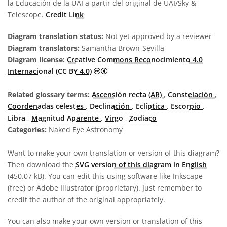
la Educación de la UAI a partir del original de UAI/Sky &
Telescope.
Credit Link
Diagram translation status:
Not yet approved by a reviewer
Diagram translators:
Samantha Brown-Sevilla
Diagram license:
Creative Commons Reconocimiento 4.0
Creative Commons Reconocimiento 4
Internacional (CC BY 4.0)
Related glossary terms:
Ascensión recta (AR)
,
Constelación
,
Coordenadas celestes
,
Declinación
,
Eclíptica
,
Escorpio
,
Libra
,
Magnitud Aparente
,
Virgo
,
Zodiaco
Categories:
Naked Eye Astronomy
Want to make your own translation or version of this diagram?
Then download the
SVG version of this diagram in English
(450.07 kB). You can edit this using software like Inkscape
(free) or Adobe Illustrator (proprietary). Just remember to
credit the author of the original appropriately.
You can also make your own version or translation of this