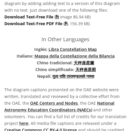
diagram by adding adding text to a version of this diagram
with no text. Just download one of the following files:
Download Text-Free File
(
image 86.94 kB)
PDF file
Download Text-Free PDF File
(
156.39 kB)
In Other Languages
Inglés:
Libra Constellation Map
Italiano:
Mappa della Costellazione della Bilancia
Chino tradicional:
天秤座星圖
Chino simplificado:
天秤座星图
Nepalí:
तुला राशि तारामण्डलको नक्सा
The diagram captions presented on the OAE website were
written, translated and reviewed by a collective effort from
the OAE, the
OAE Centers and Nodes
, the OAE
National
Astronomy Education Coordinators (NAECs)
and other
volunteers. You can find a full list of credits for our translation
project
here
. All media file captions are released under a
Creative Commons CC BY-4.0 license
and should be credited