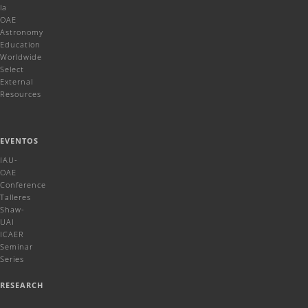
la
OAE
Astronomy
Education
Worldwide
Select
External
Resources
EVENTOS
IAU-
OAE
Conference
Talleres
Shaw-
UAI
ICAER
Seminar
Series
RESEARCH