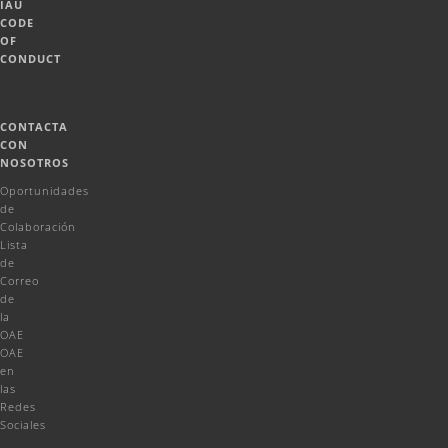
IAU
CODE
OF
CONDUCT
CONTACTA
CON
NOSOTROS
Oportunidades
de
Colaboración
Lista
de
Correo
de
la
OAE
OAE
en
las
Redes
Sociales