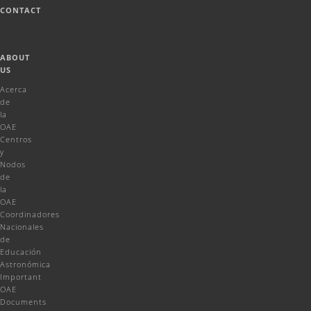
CONTACT
ABOUT
US
Acerca
de
la
OAE
Centros
y
Nodos
de
la
OAE
Coordinadores
Nacionales
de
Educación
Astronómica
Important
OAE
Documents