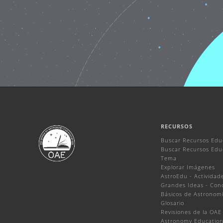
RECURSOS
Buscar Recursos Edu
Buscar Recursos Educ
Tema
Explorar Imágenes
AstroEdu - Actividade
Grandes Ideas - Con
Básicos de Astronom
Glosario
Revisiones de la OAE
Astronomy Education