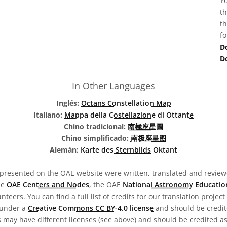
Yo
th
th
fo
D
D
In Other Languages
Inglés:
Octans Constellation Map
Italiano:
Mappa della Costellazione di Ottante
Chino tradicional:
南極座星圖
Chino simplificado:
南极座星图
Alemán:
Karte des Sternbilds Oktant
presented on the OAE website were written, translated and reviewe
he
OAE Centers and Nodes
, the OAE
National Astronomy Educatio
teers. You can find a full list of credits for our translation project
 under a
Creative Commons CC BY-4.0 license
and should be credit
 may have different licenses (see above) and should be credited a