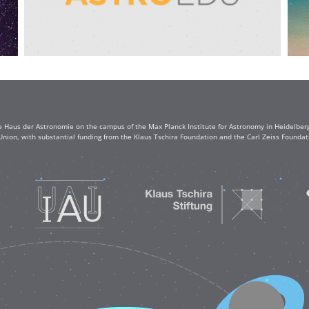
e Haus der Astronomie on the campus of the Max Planck Institute for Astronomy in Heidelberg. 
Union, with substantial funding from the Klaus Tschira Foundation and the Carl Zeiss Found