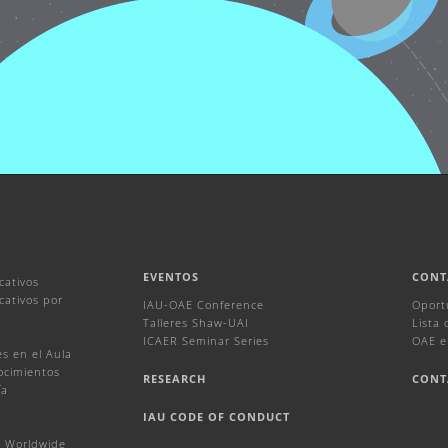
EVENTOS
CONT
cativos
ativos por
IAU-OAE Conference
Oport
Talleres Shaw-UAI
Lista
ICAER Seminar Series
OAE e
s en el Aula
ocimientos
RESEARCH
CONT
ía
IAU CODE OF CONDUCT
 Worldwide