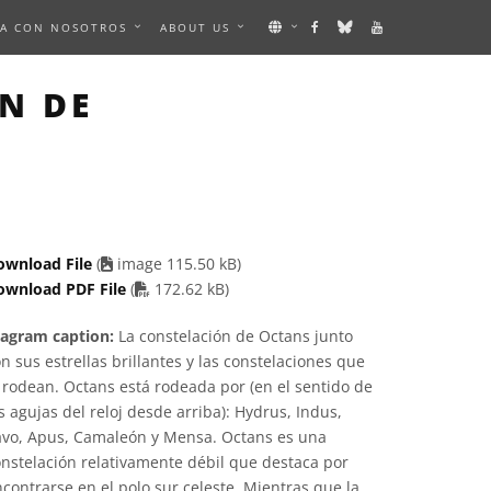
A CON NOSOTROS
ABOUT US
IMAGE
N DE
ownload File
(
image 115.50 kB)
PDF file
ownload PDF File
(
172.62 kB)
iagram caption:
La constelación de Octans junto
n sus estrellas brillantes y las constelaciones que
 rodean. Octans está rodeada por (en el sentido de
s agujas del reloj desde arriba): Hydrus, Indus,
avo, Apus, Camaleón y Mensa. Octans es una
nstelación relativamente débil que destaca por
contrarse en el polo sur celeste. Mientras que la