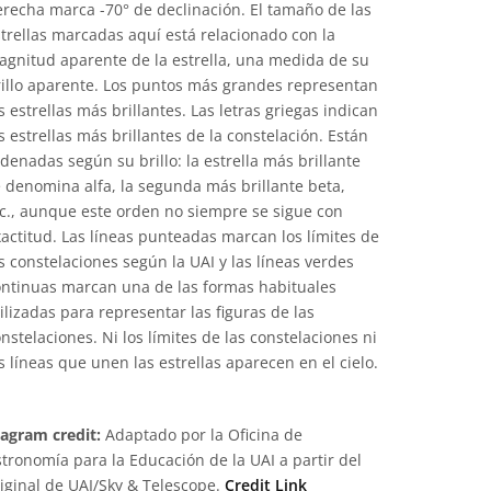
recha marca -70° de declinación. El tamaño de las
trellas marcadas aquí está relacionado con la
agnitud aparente de la estrella, una medida de su
rillo aparente. Los puntos más grandes representan
s estrellas más brillantes. Las letras griegas indican
s estrellas más brillantes de la constelación. Están
denadas según su brillo: la estrella más brillante
 denomina alfa, la segunda más brillante beta,
c., aunque este orden no siempre se sigue con
actitud. Las líneas punteadas marcan los límites de
s constelaciones según la UAI y las líneas verdes
ontinuas marcan una de las formas habituales
ilizadas para representar las figuras de las
nstelaciones. Ni los límites de las constelaciones ni
s líneas que unen las estrellas aparecen en el cielo.
iagram credit:
Adaptado por la Oficina de
tronomía para la Educación de la UAI a partir del
iginal de UAI/Sky & Telescope.
Credit Link