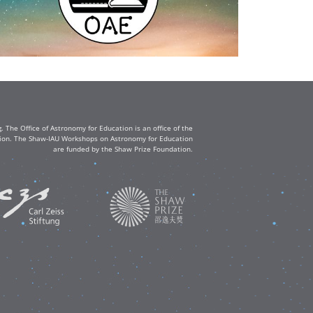
The Office of Astronomy for Education is an office of the
ation. The Shaw-IAU Workshops on Astronomy for Education
are funded by the Shaw Prize Foundation.