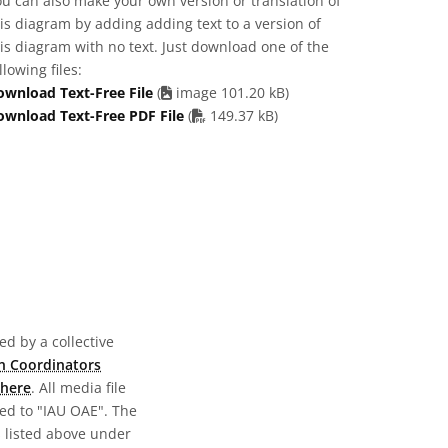
u can also make your own version or translation of
is diagram by adding adding text to a version of
is diagram with no text. Just download one of the
llowing files:
ownload Text-Free File
(
image 101.20 kB)
PDF file
ownload Text-Free PDF File
(
149.37 kB)
d by a collective
n Coordinators
here
. All media file
ed to "IAU OAE". The
s listed above under