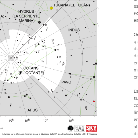
es
Po
es
Oc
qu
de
de
en
me
en
E
su
co
lí
en
al
de