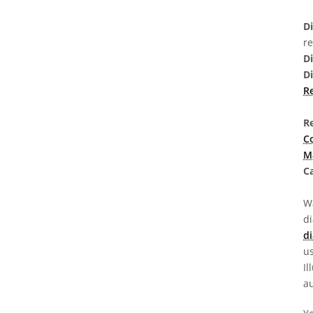
Di
r
D
D
Re
R
C
M
Ca
Wa
d
di
us
Il
au