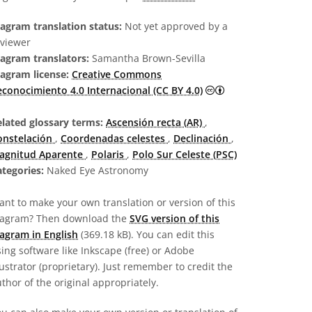
agram translation status:
Not yet approved by a
eviewer
iagram translators:
Samantha Brown-Sevilla
iagram license:
Creative Commons
Creative Commons R
conocimiento 4.0 Internacional (CC BY 4.0)
elated glossary terms:
Ascensión recta (AR)
,
onstelación
,
Coordenadas celestes
,
Declinación
,
agnitud Aparente
,
Polaris
,
Polo Sur Celeste (PSC)
tegories:
Naked Eye Astronomy
nt to make your own translation or version of this
iagram? Then download the
SVG version of this
agram in English
(369.18 kB). You can edit this
ing software like Inkscape (free) or Adobe
lustrator (proprietary). Just remember to credit the
thor of the original appropriately.