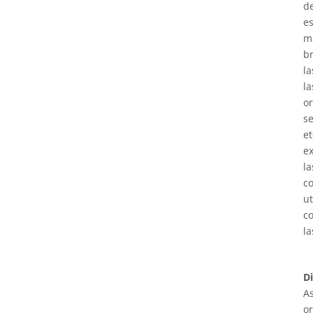
de
es
m
b
la
la
or
se
et
ex
la
c
ut
co
la
D
As
or