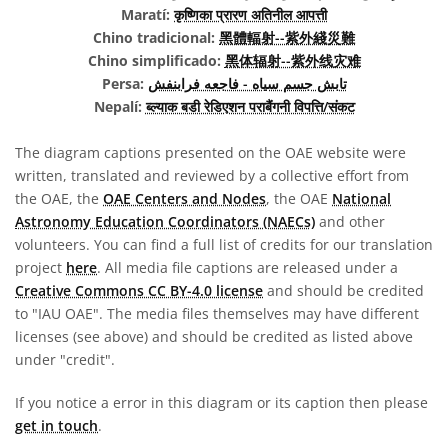
Maratí:
कृष्णिका प्रारण अतिनील आपत्ती
Chino tradicional:
黑體輻射--紫外綫災難
Chino simplificado:
黑体辐射--紫外线灾难
Persa:
تابش جسم سیاه - فاجعه فرابنفش
Nepalí:
ब्ल्याक बडी रेडिएशन पराबैंगनी विपत्ति/संकट
The diagram captions presented on the OAE website were
written, translated and reviewed by a collective effort from
the OAE, the
OAE Centers and Nodes
, the OAE
National
Astronomy Education Coordinators (NAECs)
and other
volunteers. You can find a full list of credits for our translation
project
here
. All media file captions are released under a
Creative Commons CC BY-4.0 license
and should be credited
to "IAU OAE". The media files themselves may have different
licenses (see above) and should be credited as listed above
under "credit".
If you notice a error in this diagram or its caption then please
get in touch
.