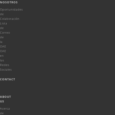
NOSOTROS
Oportunidades
de
Colaboración
Lista
de
Correo
de
la
OAE
OAE
en
las
Redes
Sociales
CONTACT
ABOUT
US
Acerca
de