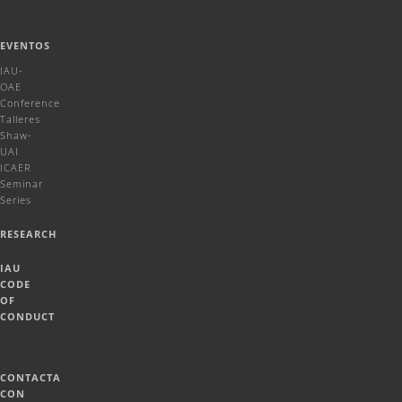
EVENTOS
IAU-
OAE
Conference
Talleres
Shaw-
UAI
ICAER
Seminar
Series
RESEARCH
IAU
CODE
OF
CONDUCT
CONTACTA
CON