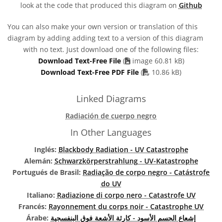
look at the code that produced this diagram on
Github
You can also make your own version or translation of this
diagram by adding adding text to a version of this diagram
with no text. Just download one of the following files:
Download Text-Free File
(
image 60.81 kB)
PDF file
Download Text-Free PDF File
(
10.86 kB)
Linked Diagrams
Radiación de cuerpo negro
In Other Languages
Inglés:
Blackbody Radiation - UV Catastrophe
Alemán:
Schwarzkörperstrahlung - UV-Katastrophe
Portugués de Brasil:
Radiação de corpo negro - Catástrofe
do UV
Italiano:
Radiazione di corpo nero - Catastrofe UV
Francés:
Rayonnement du corps noir - Catastrophe UV
Árabe:
إشعاع الجسم الأسود - كارثة الأشعة فوق البنفسجية