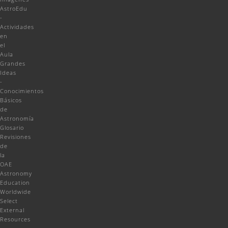
AstroEdu
-
Actividades
en
el
Aula
Grandes
Ideas
-
Conocimientos
Básicos
de
Astronomía
Glosario
Revisiones
de
la
OAE
Astronomy
Education
Worldwide
Select
External
Resources