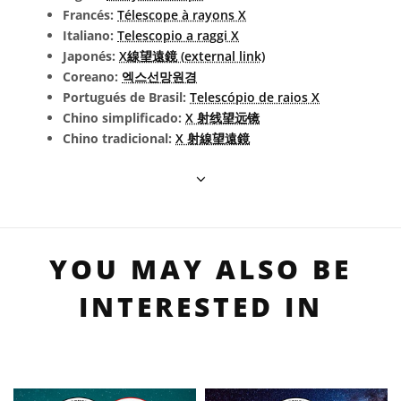
Francés:
Télescope à rayons X
Italiano:
Telescopio a raggi X
Japonés:
X線望遠鏡 (external link)
Coreano:
엑스선망원경
Portugués de Brasil:
Telescópio de raios X
Chino simplificado:
X 射线望远镜
Chino tradicional:
X 射線望遠鏡
YOU MAY ALSO BE
INTERESTED IN