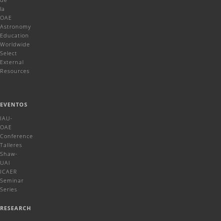
la
OAE
Astronomy
Education
Worldwide
Select
External
Resources
EVENTOS
IAU-
OAE
Conference
Talleres
Shaw-
UAI
ICAER
Seminar
Series
RESEARCH