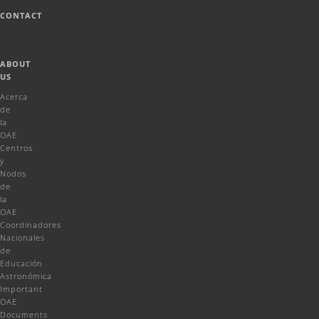
CONTACT
ABOUT
US
Acerca
de
la
OAE
Centros
y
Nodos
de
la
OAE
Coordinadores
Nacionales
de
Educación
Astronómica
Important
OAE
Documents