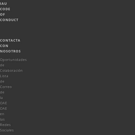
IAU
CODE
OF
CONDUCT
CONTACTA
CON
NOSOTROS
Oportunidades
de
Colaboración
Lista
de
Correo
de
la
OAE
OAE
en
las
Redes
Sociales