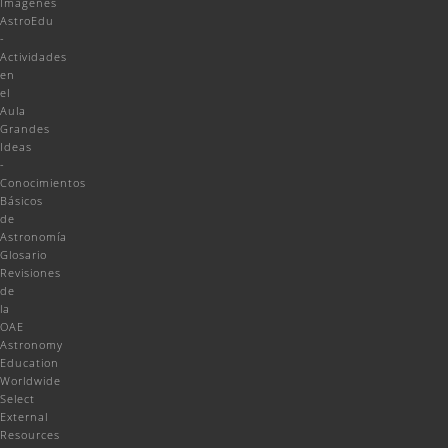
Imágenes
AstroEdu
-
Actividades
en
el
Aula
Grandes
Ideas
-
Conocimientos
Básicos
de
Astronomía
Glosario
Revisiones
de
la
OAE
Astronomy
Education
Worldwide
Select
External
Resources