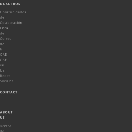
NOSOTROS
Oportunidades
de
Colaboración
Lista
de
Correo
de
la
OAE
OAE
en
las
Redes
Sociales
CONTACT
ABOUT
US
Acerca
de