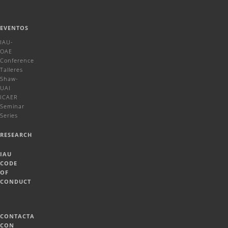
EVENTOS
IAU-
OAE
Conference
Talleres
Shaw-
UAI
ICAER
Seminar
Series
RESEARCH
IAU
CODE
OF
CONDUCT
CONTACTA
CON