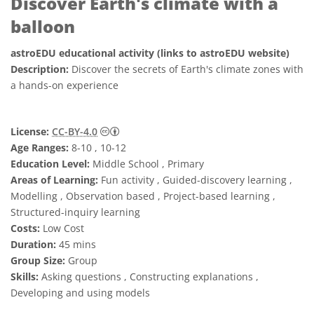
Discover Earth's climate with a
balloon
astroEDU educational activity (links to astroEDU website)
Description:
Discover the secrets of Earth's climate zones with
a hands-on experience
Creative Commons Reconocimiento 4.0 Int
License:
CC-BY-4.0
Age Ranges:
8-10 , 10-12
Education Level:
Middle School , Primary
Areas of Learning:
Fun activity , Guided-discovery learning ,
Modelling , Observation based , Project-based learning ,
Structured-inquiry learning
Costs:
Low Cost
Duration:
45 mins
Group Size:
Group
Skills:
Asking questions , Constructing explanations ,
Developing and using models