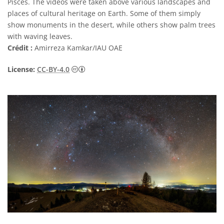
Pisces. The videos were taken above various landscapes and
places of cultural heritage on Earth. Some of them simply
show monuments in the desert, while others show palm trees
with waving leaves.
Crédit :
Amirreza Kamkar/IAU OAE
Creative Commons (CC) Attribution 4.0 Int
License:
CC-BY-4.0