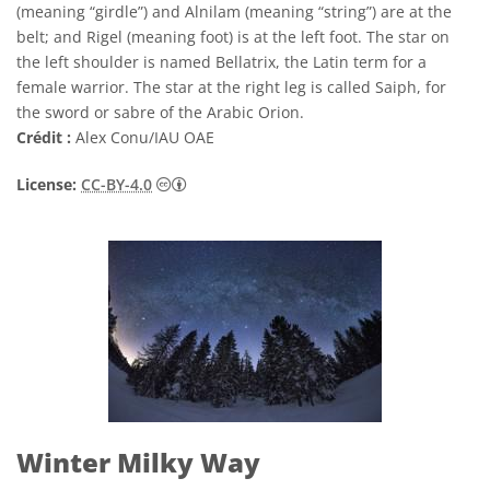
(meaning “girdle”) and Alnilam (meaning “string”) are at the
belt; and Rigel (meaning foot) is at the left foot. The star on
the left shoulder is named Bellatrix, the Latin term for a
female warrior. The star at the right leg is called Saiph, for
the sword or sabre of the Arabic Orion.
Crédit :
Alex Conu/IAU OAE
Creative Commons (CC) Attribution 4.0 Int
License:
CC-BY-4.0
Winter Milky Way