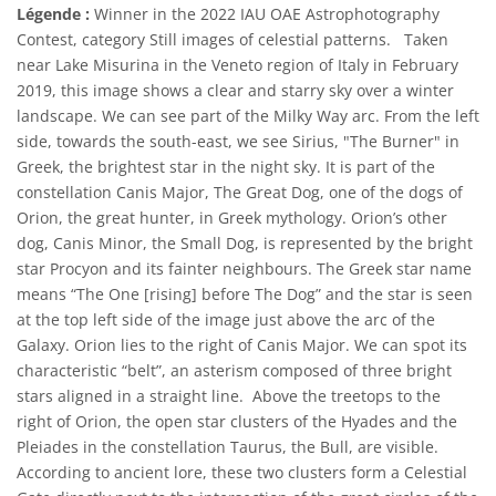
Légende :
Winner in the 2022 IAU OAE Astrophotography
Contest, category Still images of celestial patterns. Taken
near Lake Misurina in the Veneto region of Italy in February
2019, this image shows a clear and starry sky over a winter
landscape. We can see part of the Milky Way arc. From the left
side, towards the south-east, we see Sirius, "The Burner" in
Greek, the brightest star in the night sky. It is part of the
constellation Canis Major, The Great Dog, one of the dogs of
Orion, the great hunter, in Greek mythology. Orion’s other
dog, Canis Minor, the Small Dog, is represented by the bright
star Procyon and its fainter neighbours. The Greek star name
means “The One [rising] before The Dog” and the star is seen
at the top left side of the image just above the arc of the
Galaxy. Orion lies to the right of Canis Major. We can spot its
characteristic “belt”, an asterism composed of three bright
stars aligned in a straight line. Above the treetops to the
right of Orion, the open star clusters of the Hyades and the
Pleiades in the constellation Taurus, the Bull, are visible.
According to ancient lore, these two clusters form a Celestial