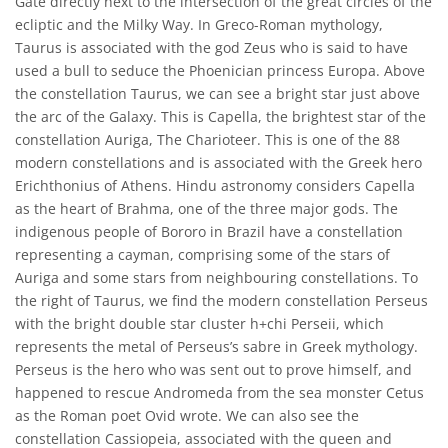
Gate directly next to the intersection of the great circles of the
ecliptic and the Milky Way. In Greco-Roman mythology,
Taurus is associated with the god Zeus who is said to have
used a bull to seduce the Phoenician princess Europa. Above
the constellation Taurus, we can see a bright star just above
the arc of the Galaxy. This is Capella, the brightest star of the
constellation Auriga, The Charioteer. This is one of the 88
modern constellations and is associated with the Greek hero
Erichthonius of Athens. Hindu astronomy considers Capella
as the heart of Brahma, one of the three major gods. The
indigenous people of Bororo in Brazil have a constellation
representing a cayman, comprising some of the stars of
Auriga and some stars from neighbouring constellations. To
the right of Taurus, we find the modern constellation Perseus
with the bright double star cluster h+chi Perseii, which
represents the metal of Perseus’s sabre in Greek mythology.
Perseus is the hero who was sent out to prove himself, and
happened to rescue Andromeda from the sea monster Cetus
as the Roman poet Ovid wrote. We can also see the
constellation Cassiopeia, associated with the queen and