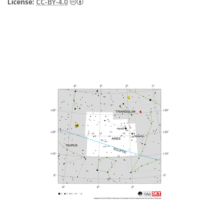
Creative Commons (CC) Attribution 4.0 Int
License:
CC-BY-4.0