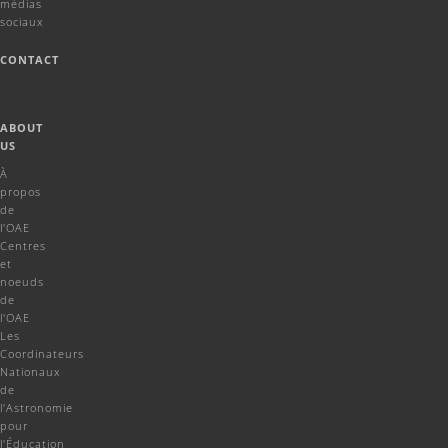
médias
sociaux
CONTACT
ABOUT
US
À
propos
de
l'OAE
Centres
et
noeuds
de
l'OAE
Les
Coordinateurs
Nationaux
de
l'Astronomie
pour
l'Éducation