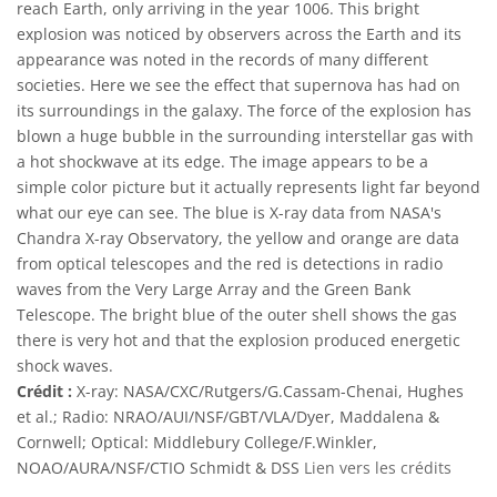
reach Earth, only arriving in the year 1006. This bright
explosion was noticed by observers across the Earth and its
appearance was noted in the records of many different
societies. Here we see the effect that supernova has had on
its surroundings in the galaxy. The force of the explosion has
blown a huge bubble in the surrounding interstellar gas with
a hot shockwave at its edge. The image appears to be a
simple color picture but it actually represents light far beyond
what our eye can see. The blue is X-ray data from NASA's
Chandra X-ray Observatory, the yellow and orange are data
from optical telescopes and the red is detections in radio
waves from the Very Large Array and the Green Bank
Telescope. The bright blue of the outer shell shows the gas
there is very hot and that the explosion produced energetic
shock waves.
Crédit :
X-ray: NASA/CXC/Rutgers/G.Cassam-Chenai, Hughes
et al.; Radio: NRAO/AUI/NSF/GBT/VLA/Dyer, Maddalena &
Cornwell; Optical: Middlebury College/F.Winkler,
NOAO/AURA/NSF/CTIO Schmidt & DSS
Lien vers les crédits