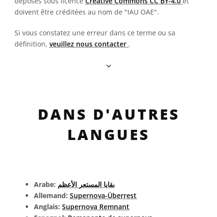
déposés sous licence
Creative Commons CC BY-4.0
et
doivent être créditées au nom de "IAU OAE".
Si vous constatez une erreur dans ce terme ou sa
définition,
veuillez nous contacter
.
DANS D'AUTRES
LANGUES
Arabe:
بقايا المستعر الأعظم
Allemand:
Supernova-Überrest
Anglais:
Supernova Remnant