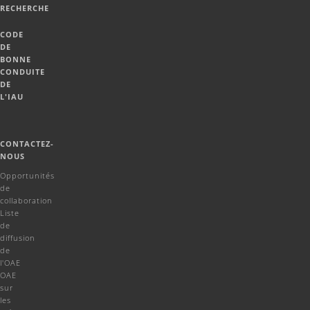
RECHERCHE
CODE
DE
BONNE
CONDUITE
DE
L'IAU
CONTACTEZ-
NOUS
Opportunités
de
collaboration
Liste
de
diffusion
de
l'OAE
OAE
sur
les