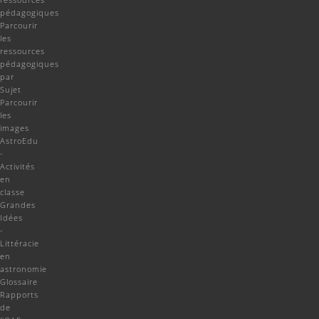
pédagogiques
Parcourir
les
ressources
pédagogiques
par
Sujet
Parcourir
les
images
AstroEdu
-
Activités
en
classe
Grandes
Idées
-
Littéracie
en
astronomie
Glossaire
Rapports
de