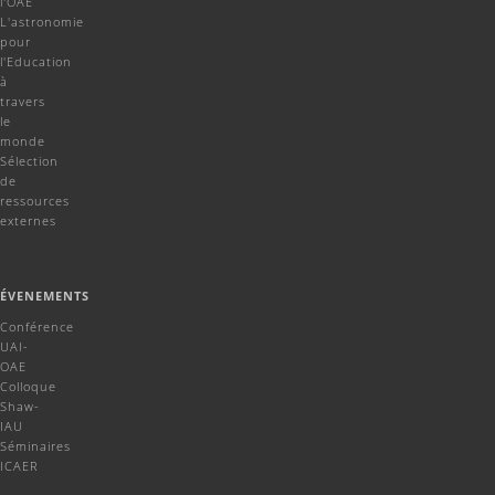
l'OAE
L'astronomie
pour
l'Education
à
travers
le
monde
Sélection
de
ressources
externes
ÉVENEMENTS
Conférence
UAI-
OAE
Colloque
Shaw-
IAU
Séminaires
ICAER