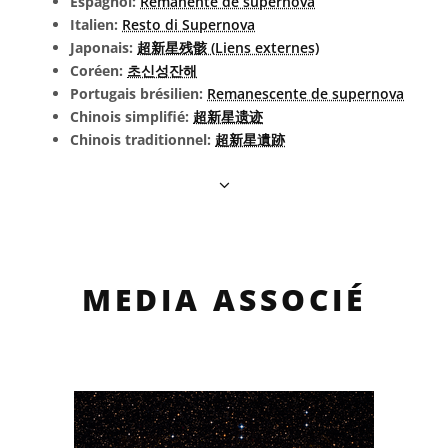
Espagnol:
Remanente de supernova
Italien:
Resto di Supernova
Japonais:
超新星残骸 (Liens externes)
Coréen:
초신성잔해
Portugais brésilien:
Remanescente de supernova
Chinois simplifié:
超新星遗迹
Chinois traditionnel:
超新星遺跡
MEDIA ASSOCIÉ