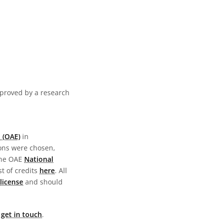
pproved by a research
 (OAE)
in
ions were chosen,
the OAE
National
st of credits
here
. All
license
and should
e
get in touch
.