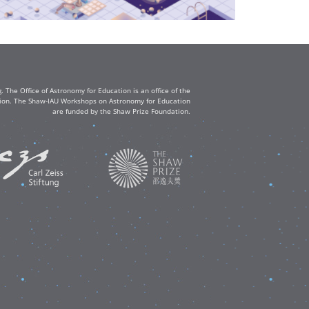
The Office of Astronomy for Education is an office of the
ation. The Shaw-IAU Workshops on Astronomy for Education
are funded by the Shaw Prize Foundation.