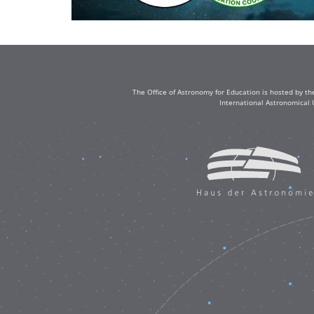
The Office of Astronomy for Education is hosted by th
International Astronomical 