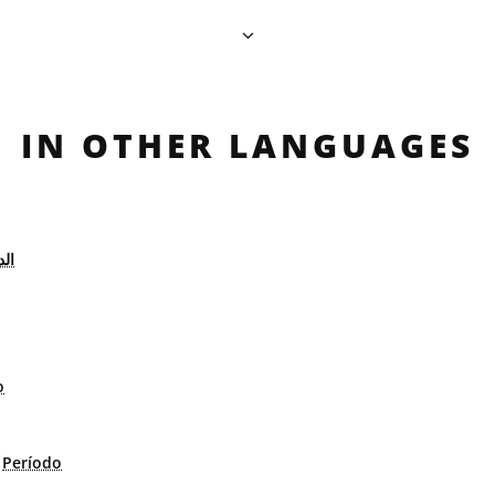
IN OTHER LANGUAGES
الد
o
:
Período