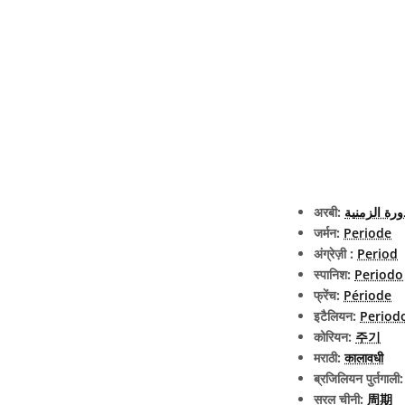
अरबी:
ورة الزمنية
जर्मन:
Periode
अंग्रेज़ी :
Period
स्पानिश:
Periodo
फ्रेंच:
Période
इटैलियन:
Period
कोरियन:
주기
मराठी:
कालावधी
ब्रजिलियन पुर्तगाली
सरल चीनी:
周期