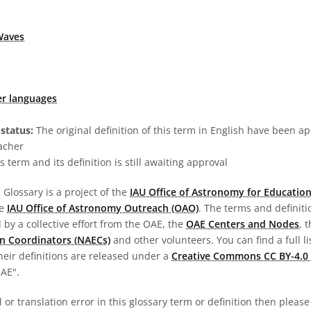
Waves
er languages
status:
The original definition of this term in English have been a
acher
s term and its definition is still awaiting approval
Glossary is a project of the
IAU Office of Astronomy for Education
he
IAU Office of Astronomy Outreach (OAO)
. The terms and definit
by a collective effort from the OAE, the
OAE Centers and Nodes
, 
n Coordinators (NAECs)
and other volunteers. You can find a full li
heir definitions are released under a
Creative Commons CC BY-4.0 
OAE".
al or translation error in this glossary term or definition then pleas