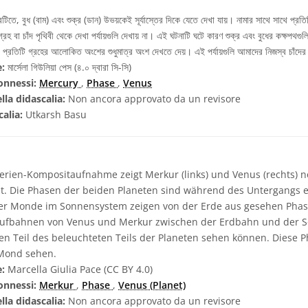
তে, বুধ (বাম) এবং শুক্র (ডান) উভয়কেই সূর্যাস্তের দিকে যেতে দেখা যায়। নামার সাথে সাথে প্রতিটির
 বা চাঁদ পৃথিবী থেকে দেখা পর্যায়গুলি দেখায় না। এই ঘটনাটি ঘটে কারণ শুক্র এবং বুধের কক্ষপথগুলি 
তিটি গ্রহের আলোকিত অংশের শুধুমাত্র অংশ দেখতে দেয়। এই পর্যায়গুলি আমাদের নিজস্ব চাঁদের পর
e:
মার্সেলা গিউলিয়া পেস (৪.০ দ্বারা সি-সি)
onnessi:
Mercury
,
Phase
,
Venus
lla didascalia:
Non ancora approvato da un revisore
calia:
Utkarsh Basu
erien-Kompositaufnahme zeigt Merkur (links) und Venus (rechts) 
. Die Phasen der beiden Planeten sind während des Untergangs e
oder Monde im Sonnensystem zeigen von der Erde aus gesehen Pha
mlaufbahnen von Venus und Merkur zwischen der Erdbahn und der S
n Teil des beleuchteten Teils der Planeten sehen können. Diese 
 Mond sehen.
e:
Marcella Giulia Pace (CC BY 4.0)
onnessi:
Merkur
,
Phase
,
Venus (Planet)
lla didascalia:
Non ancora approvato da un revisore