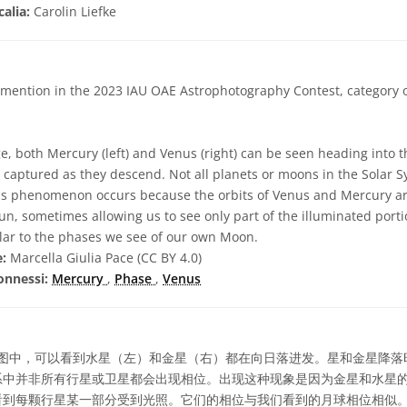
calia:
Carolin Liefke
ention in the 2023 IAU OAE Astrophotography Contest, category of
e, both Mercury (left) and Venus (right) can be seen heading into 
y captured as they descend. Not all planets or moons in the Solar
is phenomenon occurs because the orbits of Venus and Mercury a
Sun, sometimes allowing us to see only part of the illuminated porti
lar to the phases we see of our own Moon.
e:
Marcella Giulia Pace (CC BY 4.0)
onnessi:
Mercury
,
Phase
,
Venus
图中，可以看到水星（左）和金星（右）都在向日落进发。星和金星降落
系中并非所有行星或卫星都会出现相位。出现这种现象是因为金星和水星
看到每颗行星某一部分受到光照。它们的相位与我们看到的月球相位相似