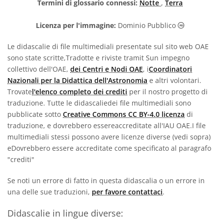
Termini di glossario connessi:
Notte
,
Terra
Dominio Pu
Licenza per l'immagine:
Dominio Pubblico
Le didascalie di file multimediali presentate sul sito web OAE
sono state scritte,Tradotte e riviste tramit Sun impegno
collettivo dell'OAE,
dei Centri e Nodi OAE
, i
Coordinatori
Nazionali per la Didattica dell'Astronomia
e altri volontari.
Trovate
l'elenco completo dei crediti
per il nostro progetto di
traduzione. Tutte le didascaliedei file multimediali sono
pubblicate sotto
Creative Commons CC BY-4.0 licenza
di
traduzione, e dovrebbero essereaccreditate all'IAU OAE.I file
multimediali stessi possono avere licenze diverse (vedi sopra)
eDovrebbero essere accreditate come specificato al paragrafo
"crediti"
Se noti un errore di fatto in questa didascalia o un errore in
una delle sue traduzioni,
per favore contattaci
.
Didascalie in lingue diverse: