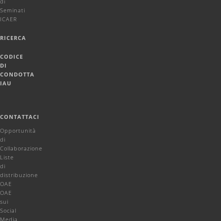
di
Seminati
ICAER
RICERCA
CODICE
DI
CONDOTTA
IAU
CONTATTACI
Opportunità
di
Collaborazione
Liste
di
distribuzione
OAE
OAE
sui
Social
Media