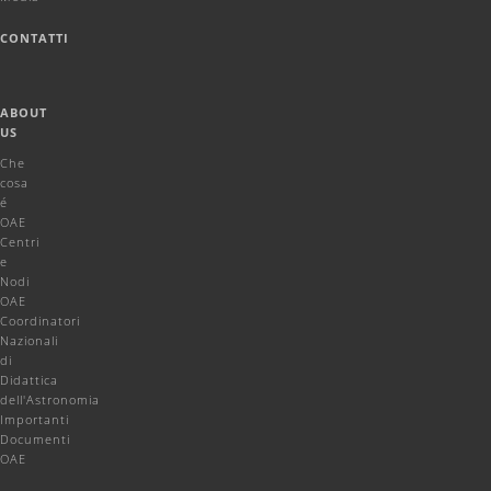
CONTATTI
ABOUT
US
Che
cosa
é
OAE
Centri
e
Nodi
OAE
Coordinatori
Nazionali
di
Didattica
dell'Astronomia
Importanti
Documenti
OAE