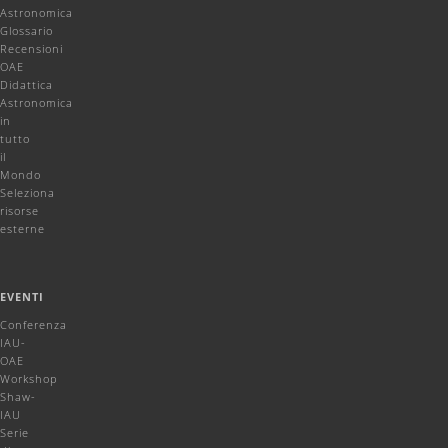
Astronomica
Glossario
Recensioni
OAE
Didattica
Astronomica
in
tutto
il
Mondo
Seleziona
risorse
esterne
EVENTI
Conferenza
IAU-
OAE
Workshop
Shaw-
IAU
Serie