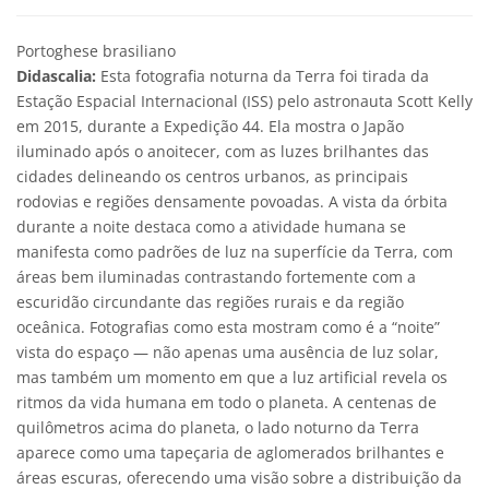
Portoghese brasiliano
Didascalia:
Esta fotografia noturna da Terra foi tirada da
Estação Espacial Internacional (ISS) pelo astronauta Scott Kelly
em 2015, durante a Expedição 44. Ela mostra o Japão
iluminado após o anoitecer, com as luzes brilhantes das
cidades delineando os centros urbanos, as principais
rodovias e regiões densamente povoadas. A vista da órbita
durante a noite destaca como a atividade humana se
manifesta como padrões de luz na superfície da Terra, com
áreas bem iluminadas contrastando fortemente com a
escuridão circundante das regiões rurais e da região
oceânica. Fotografias como esta mostram como é a “noite”
vista do espaço — não apenas uma ausência de luz solar,
mas também um momento em que a luz artificial revela os
ritmos da vida humana em todo o planeta. A centenas de
quilômetros acima do planeta, o lado noturno da Terra
aparece como uma tapeçaria de aglomerados brilhantes e
áreas escuras, oferecendo uma visão sobre a distribuição da