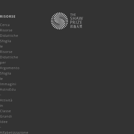
RISORSE
Cerca
Risorse
Didattiche
Sfoglia
le
Risorse
Didattiche
per
Argomento
Sfoglia
le
Immagini
AstroEdu
-
Attività
in
Classe
Grandi
Idee
-
Alfabetizzazione