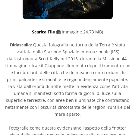
Scarica File
(
immagine 24.73 MB)
Didascalia:
Questa fotografia notturna della Terra è stata
scattata dalla Stazione Spaziale Internazionale (ISS)
dall’astronauta Scott Kelly nel 2015, durante la Missione 44.
L’immagine ritrae il Giappone illuminato dopo il tramonto, con
le luci brillanti delle città che delineano i centri urbani, le
principali arterie stradali e le regioni densamente popolate.
La vista dall'orbita di notte mette in evidenza come l'attività
umana si manifesti sotto forma di giochi di luce sulla
superficie terrestre, con aree ben illuminate che contrastano
nettamente con l'oscurità circostante delle regioni rurali e del
mare aperto.
Fotografie come questa evidenziano l'aspetto della "notte"
vista dallo spazio: non solo un'assenza di luce solare, ma