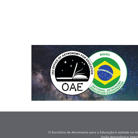
O Escritório de Astronomia para a Educação é sediado na H
União Astronômica Inter