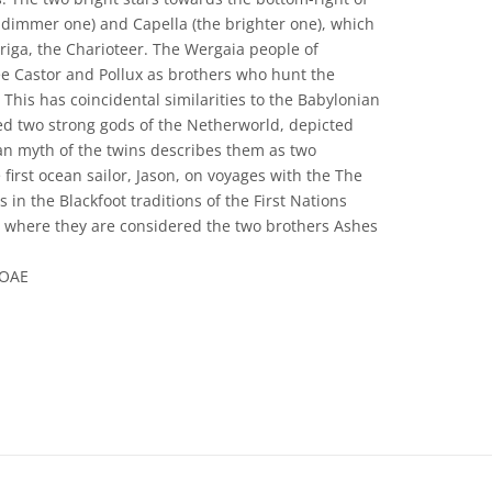
dimmer one) and Capella (the brighter one), which
uriga, the Charioteer. The Wergaia people of
see Castor and Pollux as brothers who hunt the
 This has coincidental similarities to the Babylonian
ed two strong gods of the Netherworld, depicted
 myth of the twins describes them as two
irst ocean sailor, Jason, on voyages with the The
s in the Blackfoot traditions of the First Nations
 where they are considered the two brothers Ashes
 OAE
e Commons Attribution 4.0 International (CC BY 4.0) ícones