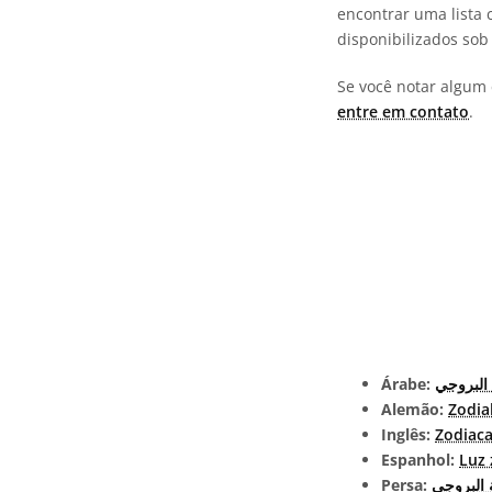
encontrar uma lista 
disponibilizados so
Se você notar algum 
entre em contato
.
Árabe:
البروجي
Alemão:
Zodia
Inglês:
Zodiaca
Espanhol:
Luz 
Persa:
 البروجی