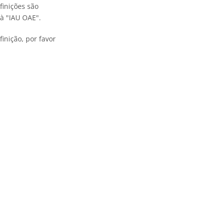
finições são
à "IAU OAE".
inição, por favor