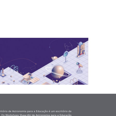
itório de Astronomia para a Educação é um escritório da
ss. Os Workshops Shaw-IAU de Astronomia para a Educação