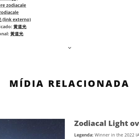
re zodiacale
zodiacale
(link externo)
icado:
黄道光
onal:
黃道光
MÍDIA RELACIONADA
Zodiacal Light o
Legenda:
Winner in the 2022 IA