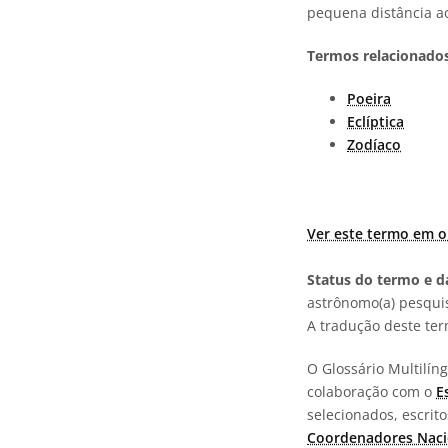
pequena distância ao
Termos relacionados
Poeira
Eclíptica
Zodíaco
Ver este termo em o
Status do termo e da
astrônomo(a) pesquis
A tradução deste te
O Glossário Multilí
colaboração com o
E
selecionados, escrit
Coordenadores Naci