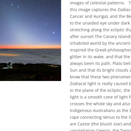
images of celestial patterns. 
this image captures the Zodiaca
Cancer and Auriga), and the Be
to the unaided eye under dark s
stretching along the ecliptic th
after sunset.The Canary Islan
inhabited world by the ancien
inspired the Greek philosopher 
glitter in its wake, and that th
always been its path. Plato bel
Sun and that its bright clouds 
know that these two phenomena 
Zodiacal light is really caused 
in the plane of the ecliptic, th
light is a smooth cone of light
crosses the whole sky and also
Indigenous Australians as the D
rope connecting Venus to the Su
are Castor (the bluish star) and
constellation Gemini, the Twins