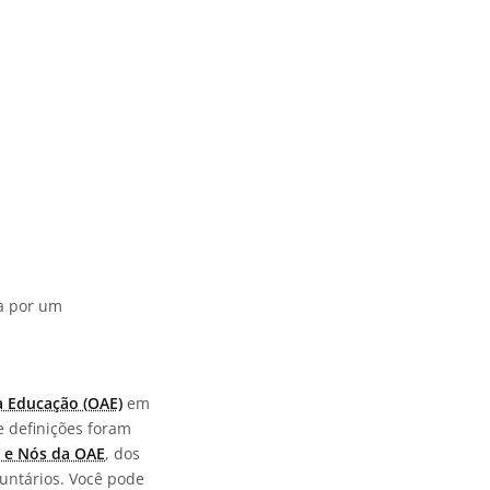
da por um
a Educação (OAE)
em
e definições foram
 e Nós da OAE
, dos
untários. Você pode