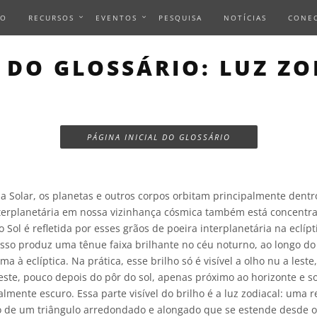
IO
RECURSOS
EVENTOS
PESQUISA
NOTÍCIAS
CONE
 DO GLOSSÁRIO: LUZ ZO
PÁGINA INICIAL DO GLOSSÁRIO
 Solar, os planetas e outros corpos orbitam principalmente dentr
interplanetária em nossa vizinhança cósmica também está concentr
o Sol é refletida por esses grãos de poeira interplanetária na eclíp
 isso produz uma tênue faixa brilhante no céu noturno, ao longo do 
a à eclíptica. Na prática, esse brilho só é visível a olho nu a lest
oeste, pouco depois do pôr do sol, apenas próximo ao horizonte e 
lmente escuro. Essa parte visível do brilho é a luz zodiacal: uma r
o de um triângulo arredondado e alongado que se estende desde o