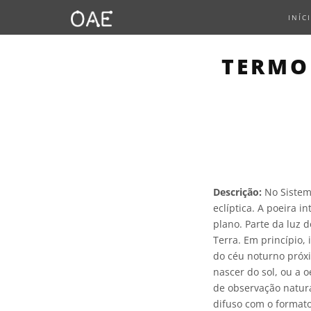
INÍC
TERMO
Descrição:
No Sistema
eclíptica. A poeira 
plano. Parte da luz d
Terra. Em princípio,
do céu noturno próxim
nascer do sol, ou a 
de observação natura
difuso com o format