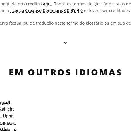
completa dos créditos
aqui
. Todos os termos do glossário e suas de
b uma
licença Creative Commons CC BY-4.0
e devem ser creditados 
erro factual ou de tradução neste termo do glossário ou em sua def
EM OUTROS IDIOMAS
الضوء 
kallicht
l Light
zodiacal
نور منطقة