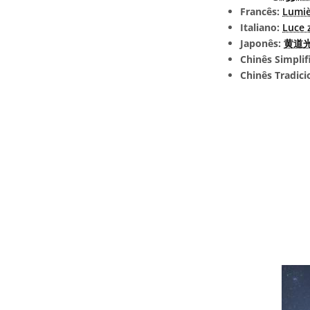
Francês:
Lumiè
Italiano:
Luce 
Japonês:
黄道光 
Chinês Simplif
Chinês Tradici