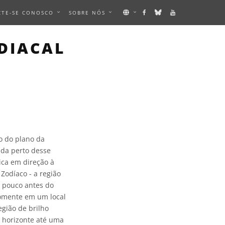
CTE-SE CONOSCO
SOBRE NÓS
DIACAL
o do plano da
ada perto desse
tica em direção à
Zodíaco - a região
e, pouco antes do
somente em um local
egião de brilho
 horizonte até uma