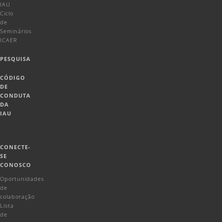
IAU
Ciclo
de
Seminários
ICAER
PESQUISA
CÓDIGO
DE
CONDUTA
DA
IAU
CONECTE-
SE
CONOSCO
Oportunidades
de
colaboração
Lista
de