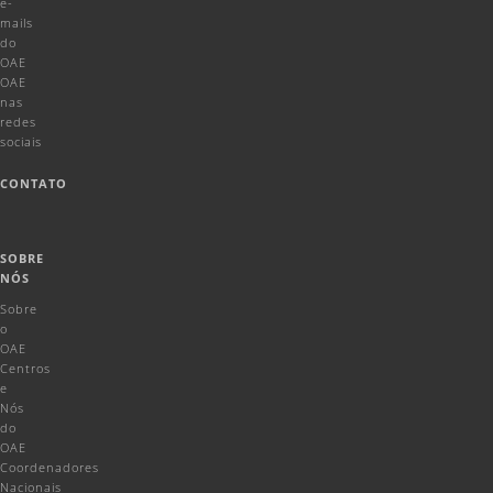
e-
mails
do
OAE
OAE
nas
redes
sociais
CONTATO
SOBRE
NÓS
Sobre
o
OAE
Centros
e
Nós
do
OAE
Coordenadores
Nacionais