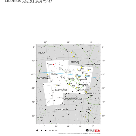
Creative Commons Attribution 4.0 Internat
License:
CC-BY-4.0