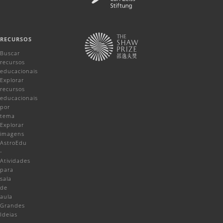
RECURSOS
Buscar
recursos
educacionais
Explorar
recursos
educacionais
por
tema
Explorar
imagens
AstroEdu
-
Atividades
para
sala
de
aula
Grandes
Ideias