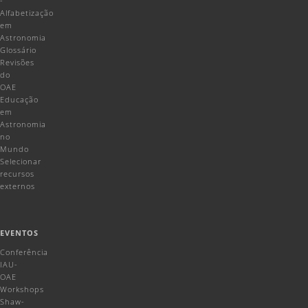
-
Alfabetização
em
Astronomia
Glossário
Revisões
do
OAE
Educação
em
Astronomia
no
Mundo
Selecionar
recursos
externos
EVENTOS
Conferência
IAU-
OAE
Workshops
Shaw-