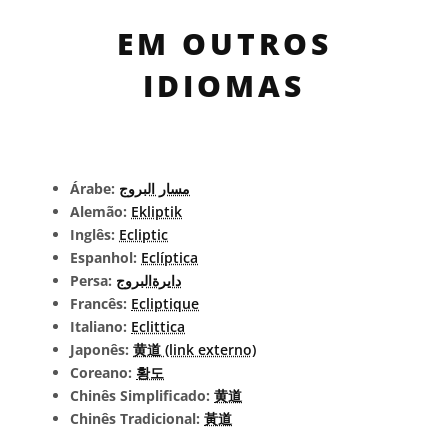
EM OUTROS
IDIOMAS
Árabe:
مسار البروج
Alemão:
Ekliptik
Inglês:
Ecliptic
Espanhol:
Eclíptica
Persa:
دایرةالبروج
Francês:
Ecliptique
Italiano:
Eclittica
Japonês:
黄道 (link externo)
Coreano:
황도
Chinês Simplificado:
黄道
Chinês Tradicional:
黃道