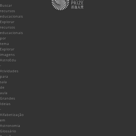
Buscar
recursos
educacionais
Explorar
recursos
educacionais
por
tema
Explorar
imagens
AstroEdu
-
Atividades
para
sala
de
aula
Grandes
Ideias
-
Alfabetização
em
Astronomia
Glossário