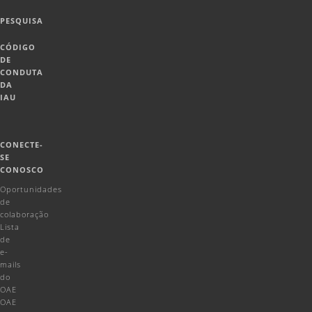
PESQUISA
CÓDIGO
DE
CONDUTA
DA
IAU
CONECTE-
SE
CONOSCO
Oportunidades
de
colaboração
Lista
de
e-
mails
do
OAE
OAE