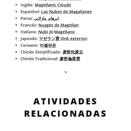
Inglês:
Magellanic Clouds
Espanhol:
Las Nubes de Magallanes
Persa:
ابرهای ماژلانی
Francês:
Nuages de Magellan
Italiano:
Nubi di Magellano
Japonês:
マゼラン雲 (link externo)
Coreano:
마젤란운
Chinês Simplificado:
麦哲伦星云
Chinês Tradicional:
麥哲倫星雲
ATIVIDADES
RELACIONADAS