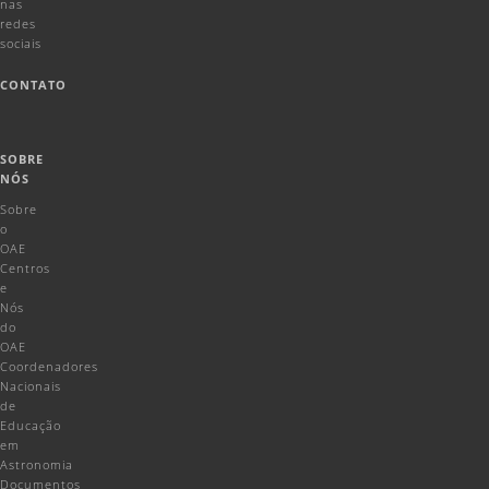
nas
redes
sociais
CONTATO
SOBRE
NÓS
Sobre
o
OAE
Centros
e
Nós
do
OAE
Coordenadores
Nacionais
de
Educação
em
Astronomia
Documentos