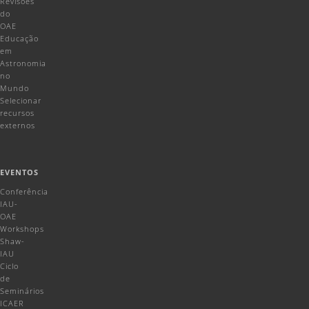
Revisões
do
OAE
Educação
em
Astronomia
no
Mundo
Selecionar
recursos
externos
EVENTOS
Conferência
IAU-
OAE
Workshops
Shaw-
IAU
Ciclo
de
Seminários
ICAER