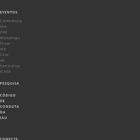
EVENTOS
Conferência
IAU-
OAE
Workshops
Shaw-
IAU
Ciclo
de
Seminários
ICAER
PESQUISA
CÓDIGO
DE
CONDUTA
DA
IAU
CONECTE-