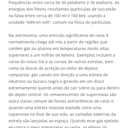
frequências entre cerca de 30 petahertz e 30 exahertz. As
energias dos fótons resultantes (partículas de luz) estão
na faixa entre cerca de 100 eV e 100 keV, usando a
unidade “elétron-volt”, comum na física de partículas.
Na astronomia, uma emissão significativa de raios X
normalmente chega até nós a partir de regiões que
contêm gás ou plasma em temperaturas muito altas,
superiores a um milhão de kelvins. Exemplos incluem a
coroa do nosso Sol e as coroas de outras estrelas, bem
como os discos de acreção ao redor de objetos
compactos: gás caindo em direção a uma estrela de
nêutrons ou buraco negro e girando em um disco
extremamente quente antes de cair sobre ou para dentro
do objeto central. Os remanescentes de supernovas são
outra classe comum de fontes astronômicas de raios X:
quando uma estrela massiva explode como uma
supernova no final de sua vida, as camadas externas da
estrela são lançadas ao espaço. Quando esse gás ejetado
encontra o meio interestelar ao redor, os efeitos do