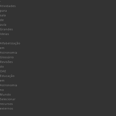
-
Atividades
para
sala
de
aula
Grandes
Ideias
-
Alfabetização
em
Astronomia
Glossário
Revisões
do
OAE
Educação
em
Astronomia
no
Mundo
Selecionar
recursos
externos