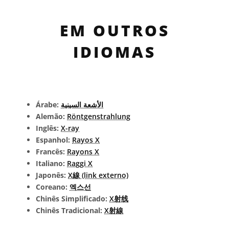
EM OUTROS
IDIOMAS
Árabe:
الأشعة السينية
Alemão:
Röntgenstrahlung
Inglês:
X-ray
Espanhol:
Rayos X
Francês:
Rayons X
Italiano:
Raggi X
Japonês:
X線 (link externo)
Coreano:
엑스선
Chinês Simplificado:
X射线
Chinês Tradicional:
X射線