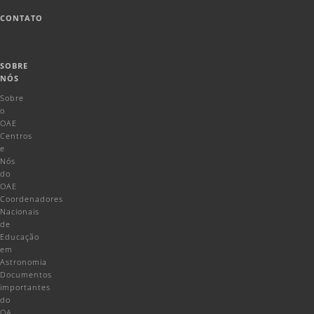
CONTATO
SOBRE
NÓS
Sobre
o
OAE
Centros
e
Nós
do
OAE
Coordenadores
Nacionais
de
Educação
em
Astronomia
Documentos
importantes
do
OA