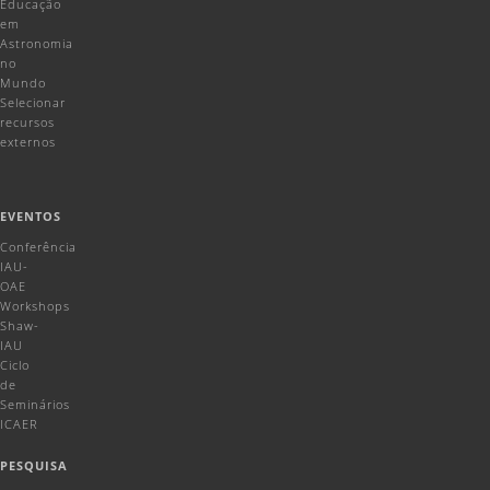
Educação
em
Astronomia
no
Mundo
Selecionar
recursos
externos
EVENTOS
Conferência
IAU-
OAE
Workshops
Shaw-
IAU
Ciclo
de
Seminários
ICAER
PESQUISA