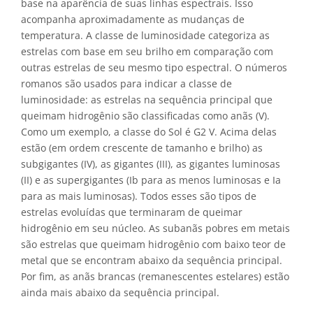
base na aparência de suas linhas espectrais. Isso
acompanha aproximadamente as mudanças de
temperatura. A classe de luminosidade categoriza as
estrelas com base em seu brilho em comparação com
outras estrelas de seu mesmo tipo espectral. O números
romanos são usados para indicar a classe de
luminosidade: as estrelas na sequência principal que
queimam hidrogênio são classificadas como anãs (V).
Como um exemplo, a classe do Sol é G2 V. Acima delas
estão (em ordem crescente de tamanho e brilho) as
subgigantes (IV), as gigantes (III), as gigantes luminosas
(II) e as supergigantes (Ib para as menos luminosas e Ia
para as mais luminosas). Todos esses são tipos de
estrelas evoluídas que terminaram de queimar
hidrogênio em seu núcleo. As subanãs pobres em metais
são estrelas que queimam hidrogênio com baixo teor de
metal que se encontram abaixo da sequência principal.
Por fim, as anãs brancas (remanescentes estelares) estão
ainda mais abaixo da sequência principal.