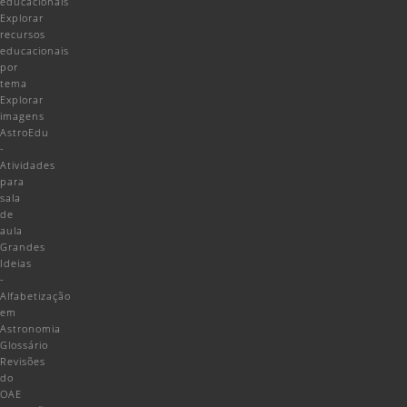
educacionais
Explorar
recursos
educacionais
por
tema
Explorar
imagens
AstroEdu
-
Atividades
para
sala
de
aula
Grandes
Ideias
-
Alfabetização
em
Astronomia
Glossário
Revisões
do
OAE