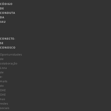
CÓDIGO
DE
CONDUTA
DA
IAU
CONECTE-
SE
CONOSCO
Oportunidades
de
colaboração
Lista
de
e-
mails
do
OAE
OAE
nas
redes
sociais