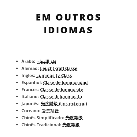
EM OUTROS
IDIOMAS
Árabe:
فئة اللمعان
Alemão:
Leuchtkraftklasse
Inglês:
Luminosity Class
Espanhol:
Clase de luminosidad
Francês:
Classe de luminosité
Italiano:
Classe di luminosità
Japonês:
光度階級 (link externo)
Coreano:
광도계급
Chinês Simplificado:
光度等级
Chinês Tradicional:
光度等級