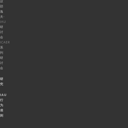
议
邵
逸
夫-
IAU
研
讨
会
ICAER
系
列
研
讨
会
研
究
IAU
行
为
准
则