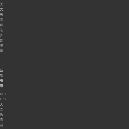
天
文
教
育
精
选
外
部
资
源
活
动
资
讯
IAU-
OAE
天
文
教
育
会