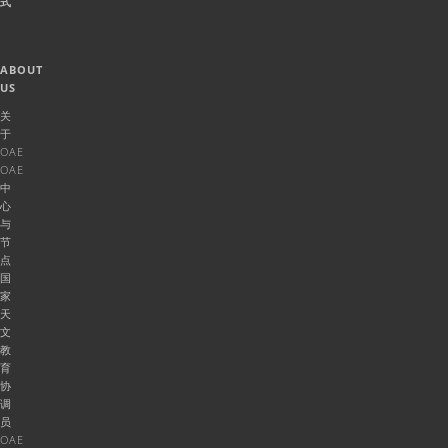
式
ABOUT
US
关
于
OAE
OAE
中
心
与
节
点
国
家
天
文
教
育
协
调
员
OAE