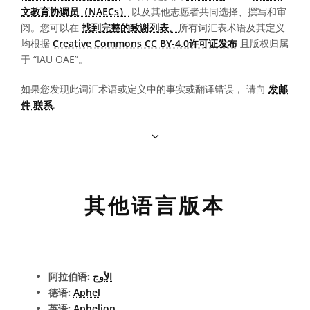
文教育协调员（NAECs）
以及其他志愿者共同选择、撰写和审
阅。您可以在
找到完整的致谢列表。
所有词汇表术语及其定义
均根据
Creative Commons CC BY-4.0许可证发布
且版权归属
于 “IAU OAE”。
如果您发现此词汇术语或定义中的事实或翻译错误， 请向
发邮
件 联系
.
其他语言版本
阿拉伯语:
الأوج
德语:
Aphel
英语:
Aphelion