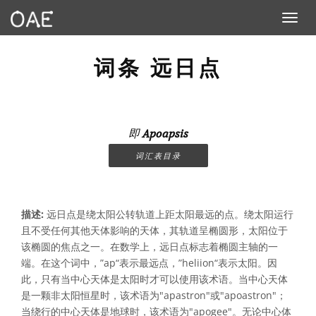
Toggle n
词条 远日点
即
Apoapsis
词汇表目录
描述:
远日点是绕太阳公转轨道上距太阳最远的点。绕太阳运行
且不受任何其他天体影响的天体，其轨道呈椭圆形，太阳位于
该椭圆的焦点之一。在数学上，远日点标志着椭圆主轴的一
端。在这个词中，”ap“表示最远点，”heliion“表示太阳。因
此，只有当中心天体是太阳时才可以使用该术语。当中心天体
是一颗非太阳恒星时，该术语为"apastron"或"apoastron"；
当绕行的中心天体是地球时，该术语为"apogee"。无论中心体