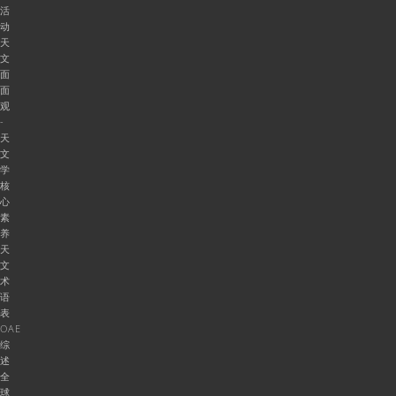
活
动
天
文
面
面
观
-
天
文
学
核
心
素
养
天
文
术
语
表
OAE
综
述
全
球