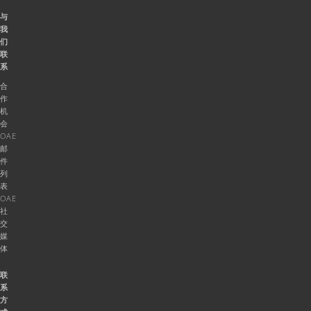
与
我
们
联
系
合
作
机
会
OAE
邮
件
列
表
OAE
社
交
媒
体
联
系
方