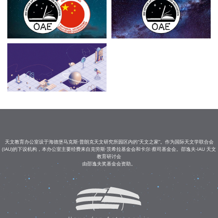
天文教育办公室设于海德堡马克斯·普朗克天文研究所园区内的“天文之家”。作为国际天文学联合会
(IAU)的下设机构，本办公室主要经费来自克劳斯·茨希拉基金会和卡尔·蔡司基金会。邵逸夫-IAU 天文
教育研讨会
由邵逸夫奖基金会资助。