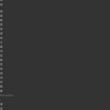
心
搜
索
教
育
资
源
按
主
题
浏
览
教
育
资
源
浏
览
图
像
AstroEdu
-
课
堂