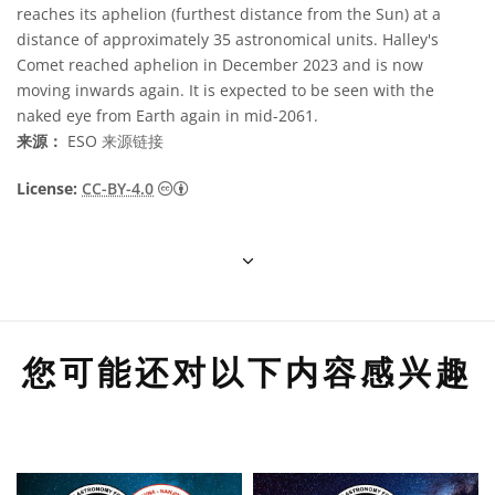
reaches its aphelion (furthest distance from the Sun) at a
distance of approximately 35 astronomical units. Halley's
Comet reached aphelion in December 2023 and is now
moving inwards again. It is expected to be seen with the
naked eye from Earth again in mid-2061.
来源：
ESO
来源链接
知识共享许可协议 署名 4.0 国际 (CC BY 4.0
License:
CC-BY-4.0
您可能还对以下内容感兴趣