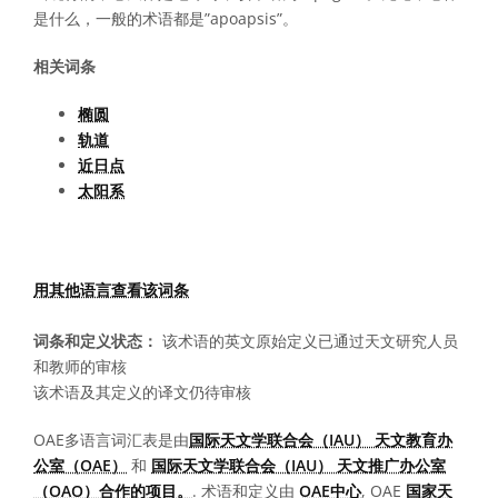
是什么，一般的术语都是”apoapsis”。
相关词条
椭圆
轨道
近日点
太阳系
用其他语言查看该词条
词条和定义状态：
该术语的英文原始定义已通过天文研究人员
和教师的审核
该术语及其定义的译文仍待审核
OAE多语言词汇表是由
国际天文学联合会（IAU） 天文教育办
公室（OAE）
和
国际天文学联合会（IAU） 天文推广办公室
（OAO）合作的项目。
. 术语和定义由
OAE中心
, OAE
国家天