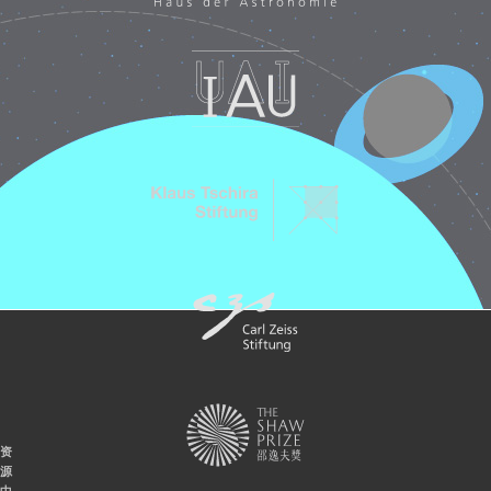
资
源
中