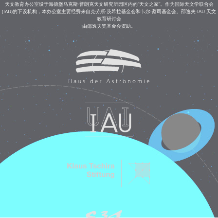
天文教育办公室设于海德堡马克斯·普朗克天文研究所园区内的“天文之家”。作为国际天文学联合会
(IAU)的下设机构，本办公室主要经费来自克劳斯·茨希拉基金会和卡尔·蔡司基金会。邵逸夫-IAU 天文
教育研讨会
由邵逸夫奖基金会资助。