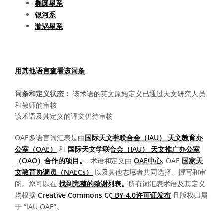
椭圆星系
银河系
漩涡星系
用其他语言查看该词条
词条和定义状态：
该术语的英文原始定义已通过天文研究人员
和教师的审核
该术语及其定义的译文仍待审核
OAE多语言词汇表是由
国际天文学联合会（IAU） 天文教育办
公室（OAE）
和
国际天文学联合会（IAU） 天文推广办公室
（OAO）合作的项目。
. 术语和定义由
OAE中心
, OAE
国家天
文教育协调员（NAECs）
以及其他志愿者共同选择、撰写和审
阅。您可以在
找到完整的致谢列表。
所有词汇表术语及其定义
均根据
Creative Commons CC BY-4.0许可证发布
且版权归属
于 “IAU OAE”。