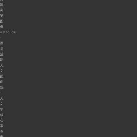
源
浏
览
图
像
AstroEdu
-
课
堂
活
动
天
文
面
面
观
-
天
文
学
核
心
素
养
天