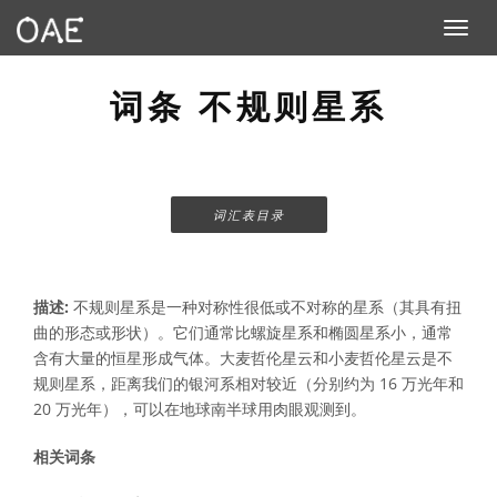
Toggle n
词条 不规则星系
词汇表目录
描述:
不规则星系是一种对称性很低或不对称的星系（其具有扭
曲的形态或形状）。它们通常比螺旋星系和椭圆星系小，通常
含有大量的恒星形成气体。大麦哲伦星云和小麦哲伦星云是不
规则星系，距离我们的银河系相对较近（分别约为 16 万光年和
20 万光年），可以在地球南半球用肉眼观测到。
相关词条