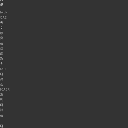
讯
IAU-
OAE
天
文
教
育
会
议
邵
逸
夫-
IAU
研
讨
会
ICAER
系
列
研
讨
会
研