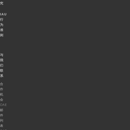
究
IAU
行
为
准
则
与
我
们
联
系
合
作
机
会
OAE
邮
件
列
表