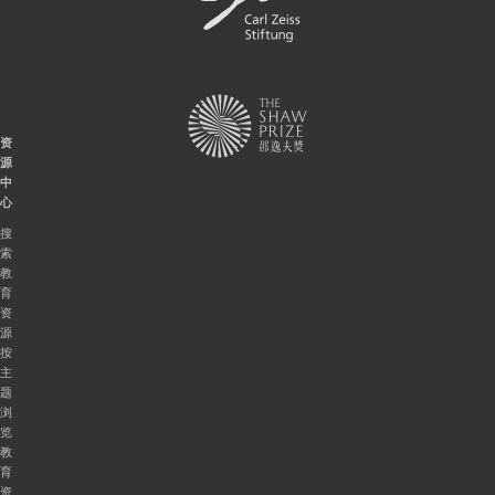
资
源
中
心
搜
索
教
育
资
源
按
主
题
浏
览
教
育
资