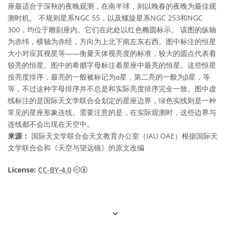
座最适合于深秋的夜晚观测，在南半球，则以晚春的夜晚为最佳观
测时机。 不规则星系NGC 55，以及螺旋星系NGC 253和NGC
300，均位于雕刻座内。它们在此处以红色椭圆标示。 该图的纵轴
为赤纬，横轴为赤经，方向为上北下南左东右西。图中标注的恒星
大小对应其视星等——衡量天体视亮度的标准，较大的圆点代表着
较亮的恒星。图中的希腊字母标注着星座中最亮的恒星。这些恒星
按亮度排序，最亮的一般被标记为α星，第二亮的一般为β星，等
等，不过这种字母排序并不总是和实际亮度排序完全一致。图中虚
线标注的是国际天文学联合会划定的星座边界，绿色实线则是一种
常见的星座形象连线。需要注意的是，在实际观测时，这些边界与
连线都不会出现在天空中。
来源：
国际天文学联合会天文教育办公室（IAU OAE）根据国际天
文学联合会和《天空与望远镜》的原文改编
知识共享许可协议 署名 4.0 国际 (CC BY 4.0
License:
CC-BY-4.0