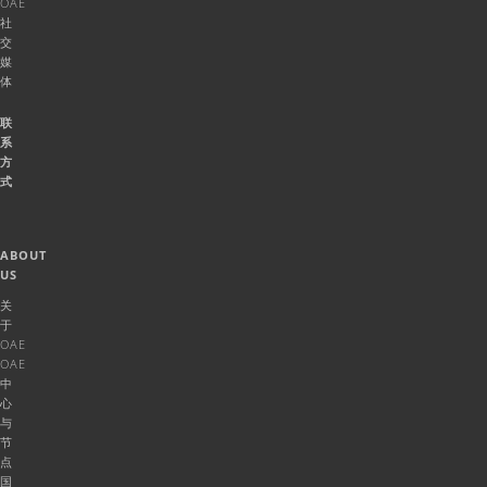
OAE
社
交
媒
体
联
系
方
式
ABOUT
US
关
于
OAE
OAE
中
心
与
节
点
国