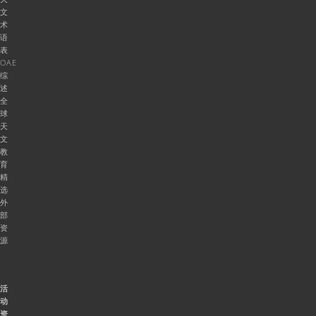
文
术
语
表
OAE
综
述
全
球
天
文
教
育
精
选
外
部
资
源
活
动
资