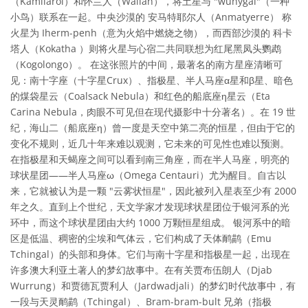
（Kamilaroi）和怀兰人（Wailan），将土星与 "wunygal"（一种
小鸟）联系在一起。中央沙漠的 安马特耶尔人（Anmatyerre） 称
火星为 Iherm-penh（意为火焰中燃烧之物），而西部沙漠的 科卡
塔人（Kokatha ）则将火星与心宿二共同联想为红尾黑凤头鹦鹉
（Kogolongo）。 在这张照片的中间，最著名的南方星座清晰可
见：南十字座（十字星Crux）、指极星、半人马座α星和β星、暗色
的煤袋星云（Coalsack Nebula）和红色的船底座η星云（Eta
Carina Nebula，肉眼不可见但在现代摄影中十分著名）。在 19 世
纪，海山二（船底座η）曾一度是天空中第二亮的恒星，但由于它的
变化不规则，近几十年来难以观测，它未来的可见性也难以预测。
在指极星和天蝎座之间可以看到南三角座，而在半人马座，明亮的
球状星团——半人马座ω（Omega Centauri）尤为醒目。自古以
来，它就被认为是一颗 "云雾状恒星"，因此被列入星表至少有 2000
年之久。直到上个世纪，天文学家才发现球状星团位于银河系的光
环中，而这个球状星团由大约 1000 万颗恒星组成。 银河系中的暗
区是低温、稠密的尘埃和气体云，它们构成了天体鸸鹋（Emu
Tchingal）的头部和身体。它们与南十字星和指极星一起，出现在
许多澳大利亚土著人的梦幻故事中。在有关贾布伍朗人（Djab
Wurrung）和贾德瓦贾利人（Jardwadjali）的梦幻时代故事中，有
一段与天灵鸸鹋（Tchingal）、Bram-bram-bult 兄弟（指极