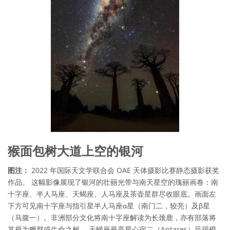
猴面包树大道上空的银河
图注：
2022 年国际天文学联合会 OAE 天体摄影比赛静态摄影获奖
作品。 这幅影像展现了银河的壮丽光带与南天星空的瑰丽画卷：南
十字座、半人马座、天蝎座、人马座及茶壶星群尽收眼底。画面左
下方可见南十字座与指引星半人马座α星（南门二，较亮）及β星
（马腹一）。非洲部分文化将南十字座解读为长颈鹿，亦有部落将
其视为狮群或生命之树。 天蝎座最亮星心宿二（Antares）呈现橙