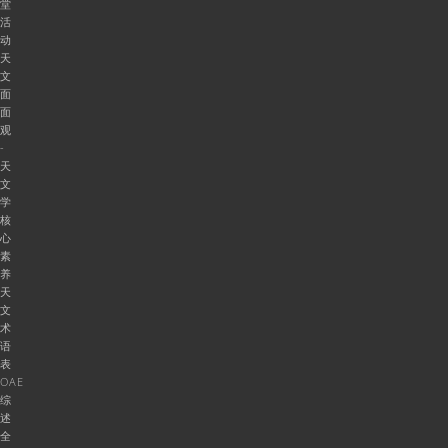
堂
活
动
天
文
面
面
观
-
天
文
学
核
心
素
养
天
文
术
语
表
OAE
综
述
全