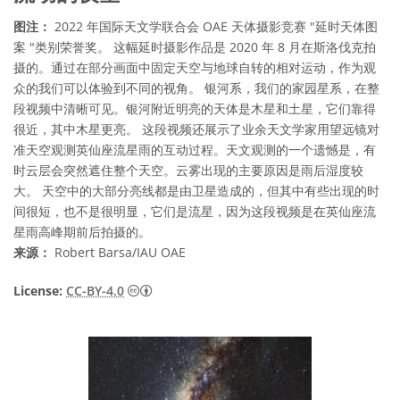
图注：
2022 年国际天文学联合会 OAE 天体摄影竞赛 "延时天体图
案 "类别荣誉奖。 这幅延时摄影作品是 2020 年 8 月在斯洛伐克拍
摄的。通过在部分画面中固定天空与地球自转的相对运动，作为观
众的我们可以体验到不同的视角。 银河系，我们的家园星系，在整
段视频中清晰可见。银河附近明亮的天体是木星和土星，它们靠得
很近，其中木星更亮。 这段视频还展示了业余天文学家用望远镜对
准天空观测英仙座流星雨的互动过程。天文观测的一个遗憾是，有
时云层会突然遮住整个天空。云雾出现的主要原因是雨后湿度较
大。 天空中的大部分亮线都是由卫星造成的，但其中有些出现的时
间很短，也不是很明显，它们是流星，因为这段视频是在英仙座流
星雨高峰期前后拍摄的。
来源：
Robert Barsa/IAU OAE
知识共享许可协议 署名 4.0 国际 (CC BY 4.0
License:
CC-BY-4.0