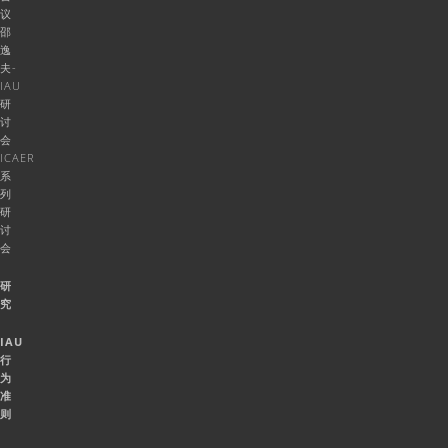
议
邵
逸
夫-
IAU
研
讨
会
ICAER
系
列
研
讨
会
研
究
IAU
行
为
准
则