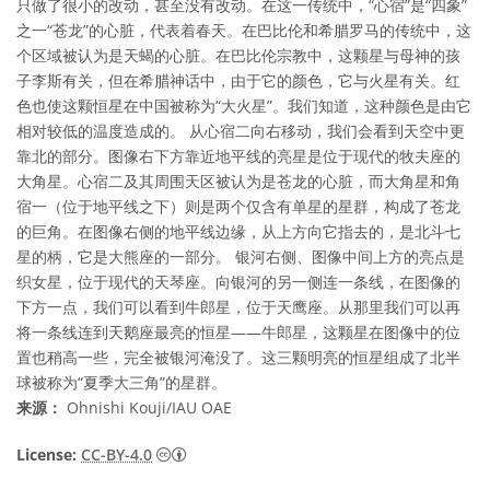
只做了很小的改动，甚至没有改动。在这一传统中，“心宿”是“四象”
之一“苍龙”的心脏，代表着春天。在巴比伦和希腊罗马的传统中，这
个区域被认为是天蝎的心脏。在巴比伦宗教中，这颗星与母神的孩
子李斯有关，但在希腊神话中，由于它的颜色，它与火星有关。红
色也使这颗恒星在中国被称为“大火星”。我们知道，这种颜色是由它
相对较低的温度造成的。 从心宿二向右移动，我们会看到天空中更
靠北的部分。图像右下方靠近地平线的亮星是位于现代的牧夫座的
大角星。心宿二及其周围天区被认为是苍龙的心脏，而大角星和角
宿一（位于地平线之下）则是两个仅含有单星的星群，构成了苍龙
的巨角。在图像右侧的地平线边缘，从上方向它指去的，是北斗七
星的柄，它是大熊座的一部分。 银河右侧、图像中间上方的亮点是
织女星，位于现代的天琴座。向银河的另一侧连一条线，在图像的
下方一点，我们可以看到牛郎星，位于天鹰座。从那里我们可以再
将一条线连到天鹅座最亮的恒星——牛郎星，这颗星在图像中的位
置也稍高一些，完全被银河淹没了。这三颗明亮的恒星组成了北半
球被称为“夏季大三角”的星群。
来源：
Ohnishi Kouji/IAU OAE
知识共享许可协议 署名 4.0 国际 (CC BY 4.0
License:
CC-BY-4.0