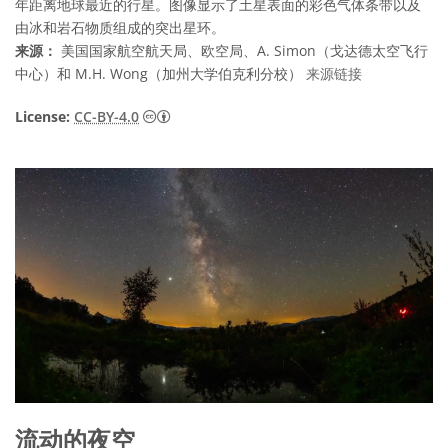
年距离地球最近的行星。图像显示了土星表面的彩色气体条带以及
由冰和岩石物质组成的突出星环。
来源：
美国国家航空航天局、欧空局、A. Simon（戈达德太空飞行
中心）和 M.H. Wong（加州大学伯克利分校）
来源链接
知识共享许可协议 署名 4.0 国际 (CC BY 4.0
License:
CC-BY-4.0
流动的夜空