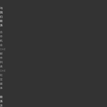
与
我
们
联
系
合
作
机
会
OAE
邮
件
列
表
OAE
社
交
媒
体
联
系
方