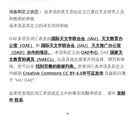
词条和定义状态：
该术语的英文原始定义已通过天文研究人员
和教师的审核
该术语及其定义的译文仍待审核
OAE多语言词汇表是由
国际天文学联合会（IAU） 天文教育办
公室（OAE）
和
国际天文学联合会（IAU） 天文推广办公室
（OAO）合作的项目。
. 术语和定义由
OAE中心
, OAE
国家天
文教育协调员（NAECs）
以及其他志愿者共同选择、撰写和审
阅。您可以在
找到完整的致谢列表。
所有词汇表术语及其定义
均根据
Creative Commons CC BY-4.0许可证发布
且版权归属
于 “IAU OAE”。
如果您发现此词汇术语或定义中的事实或翻译错误， 请向
发邮
件 联系
.