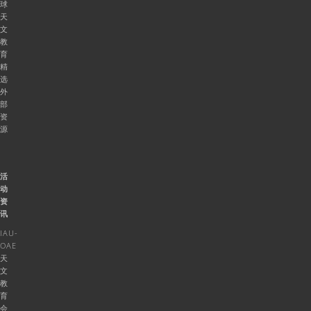
球
天
文
教
育
精
选
外
部
资
源
活
动
资
讯
IAU-
OAE
天
文
教
育
会