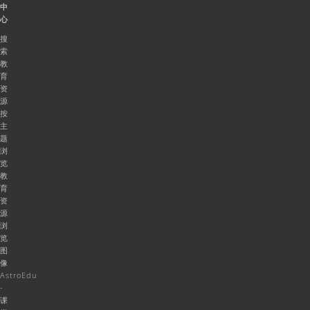
中
心
搜
索
教
育
资
源
按
主
题
浏
览
教
育
资
源
浏
览
图
像
AstroEdu
-
课