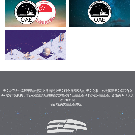
天文教育办公室设于海德堡马克斯·普朗克天文研究所园区内的“天文之家”。作为国际天文学联合会
(IAU)的下设机构，本办公室主要经费来自克劳斯·茨希拉基金会和卡尔·蔡司基金会。邵逸夫-IAU 天文
教育研讨会
由邵逸夫奖基金会资助。