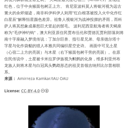
红色，位于中央猴面包树正上方。 肯尼亚波科莫人将银河视为远古
篝火的余烬烟迹，南非科伊科伊人则用"红白根茎被投入火中化作红
白星辰"解释恒星颜色差异。祖鲁人视银河为战神投掷的矛雨，而科
萨人将其想象成暴怒巨犬竖起的鬃毛。 波利尼西亚航海者将天蝎座
称为"毛伊神钓钩"，澳大利亚原住民贾布伍伦和贾德瓦贾利部落则将
南十字座融入梦境传说：丁加尔巨兽、指引星兄弟、母亲德尔塔十
字星与化作袋貂的猎人本雅共同编织星空史诗。 画面中可见土星
（心宿二上方的亮斑）与木星（右下猴面包树干旁的亮斑）。在原
住民传说中，土星被卡米拉罗伊族视为鹪鹩的化身，维多利亚州布
龙族人则将木星与白冠凤头鹦鹉形态的祖灵首领吉纳邦比尔普相联
系。
来源：
Amirreza Kamkar/IAU OAU
知识共享许可协议 署名 4.0 国际 (CC BY 4.0
License:
CC-BY-4.0