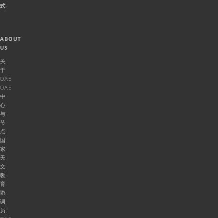
式
ABOUT
US
关
于
OAE
OAE
中
心
与
节
点
国
家
天
文
教
育
协
调
员