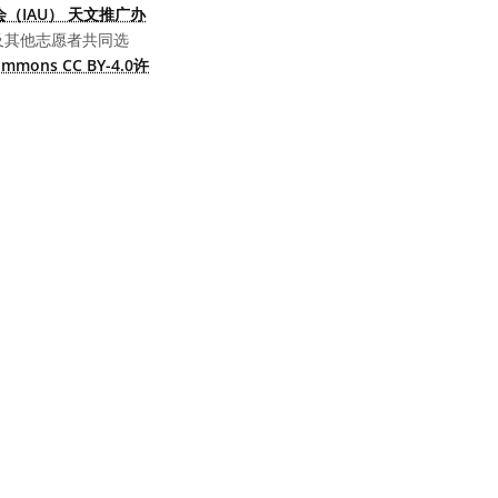
（IAU） 天文推广办
及其他志愿者共同选
Commons CC BY-4.0许