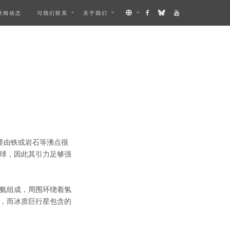
新闻动态
与我们联系
关于我们
要由铁或岩石等沸点很
球，因此其引力足够强
氨组成，周围环绕着氢
，而冰质巨行星包含的