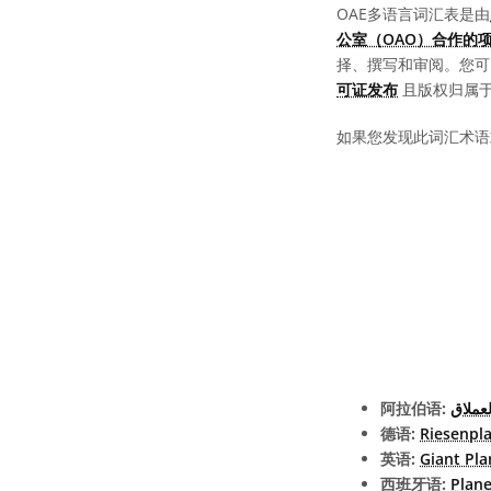
OAE多语言词汇表是由
公室（OAO）合作的
择、撰写和审阅。您
可证发布
且版权归属于 “
如果您发现此词汇术语
阿拉伯语:
عملاق
德语:
Riesenpl
英语:
Giant Pla
西班牙语:
Plane