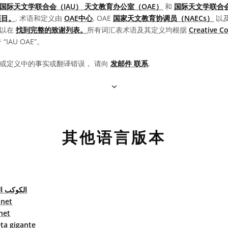
国际天文学联合会（IAU） 天文教育办公室（OAE）
和
国际天文学联合会
项目。
. 术语和定义由
OAE中心
, OAE
国家天文教育协调员（NAECs）
以
可以在
找到完整的致谢列表。
所有词汇表术语及其定义均根据
Creative 
IAU OAE”。
或定义中的事实或翻译错误， 请向
发邮件 联系
.
其他语言版本
الكوكب ال
anet
net
ta gigante