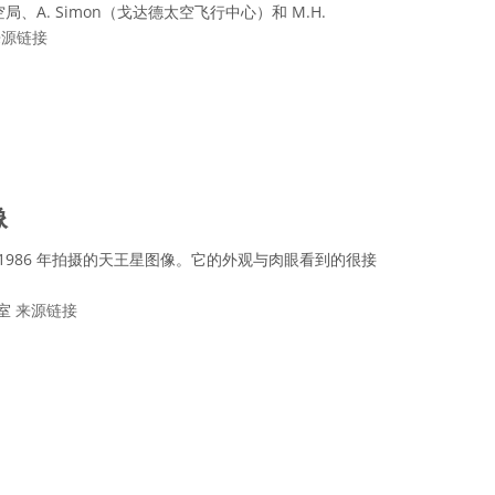
A. Simon（戈达德太空飞行中心）和 M.H.
来源链接
可协议 署名 4.0 国际 (CC BY 4.0) 图标
像
 1986 年拍摄的天王星图像。它的外观与肉眼看到的很接
。
验室
来源链接