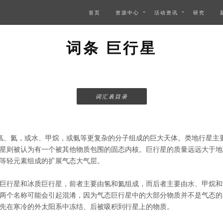
首页
资源中心
活动资讯
研究
词条 巨行星
词汇表目录
氢、氦，或水、甲烷，或氨等更复杂的分子组成的巨大天体。类地行星主
星则被认为有一个被其他物质包围的固态内核。巨行星的质量远远大于地
等轻元素组成的扩展气态大气层。
巨行星和冰质巨行星，前者主要由氢和氦组成，而后者主要由水、甲烷和
两个名称可能会引起混淆，因为气态巨行星中的大部分物质并不是气态的
先在寒冷的外太阳系中冻结、后被吸积到行星上的物质。