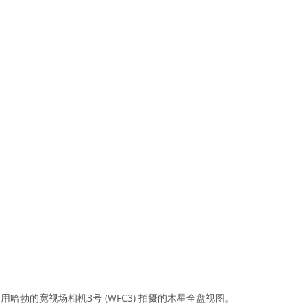
1 日利用哈勃的宽视场相机3号 (WFC3) 拍摄的木星全盘视图。