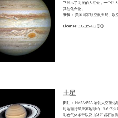
它展示了明显的大红斑，一个巨
其他化合物。
来源：
美国国家航空航天局、欧空局
知识共享许
License:
CC-BY-4.0
土星
图注：
NASA/ESA 哈勃太空望远
时这颗行星距离地球约 13.6 
彩色气体条带以及由冰和岩石物