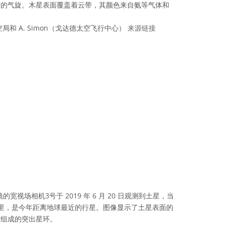
大的气旋。木星表面覆盖着云带，其颜色来自氨等气体和
和 A. Simon（戈达德太空飞行中心）
来源链接
可协议 署名 4.0 国际 (CC BY 4.0) 图标
镜的宽视场相机3号于 2019 年 6 月 20 日观测到土星，当
亿公里，是今年距离地球最近的行星。图像显示了土星表面的
质组成的突出星环。