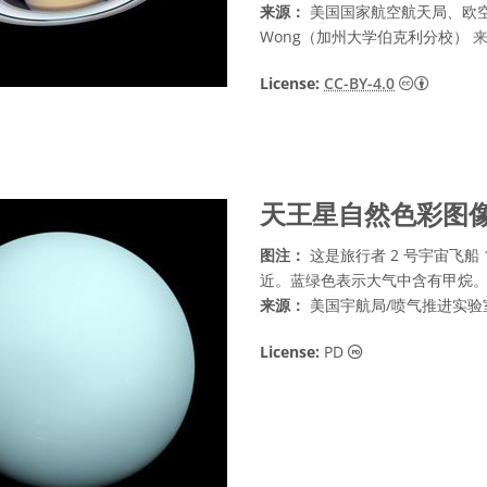
来源：
美国国家航空航天局、欧空局、
Wong（加州大学伯克利分校）
知识共享许
License:
CC-BY-4.0
天王星自然色彩图
图注：
这是旅行者 2 号宇宙飞船
近。蓝绿色表示大气中含有甲烷
来源：
美国宇航局/喷气推进实
公共领域 图标
License:
PD