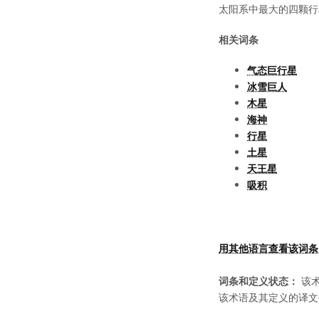
太阳系中最大的四颗行
相关词条
气态巨行星
冰雪巨人
木星
海神
行星
土星
天王星
吸积
用其他语言查看该词条
词条和定义状态：
该术
该术语及其定义的译文