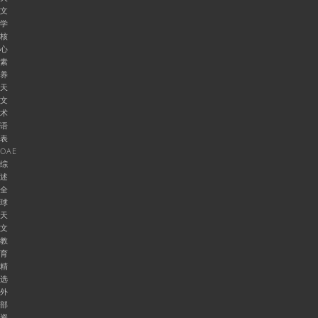
文
学
核
心
素
养
天
文
术
语
表
OAE
综
述
全
球
天
文
教
育
精
选
外
部
资