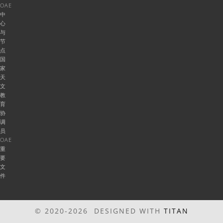
OAE
中
心
与
节
点
国
家
天
文
教
育
协
调
员
OAE
重
要
文
件
© 2020-2026 DESIGNED WITH
TITAN