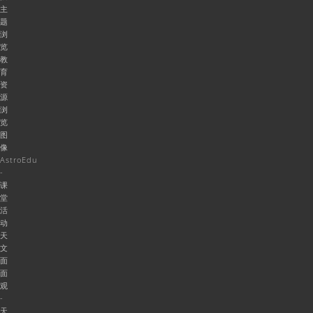
主
题
浏
览
教
育
资
源
浏
览
图
像
AstroEdu
-
课
堂
活
动
天
文
面
面
观
-
天