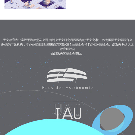
天文教育办公室设于海德堡马克斯·普朗克天文研究所园区内的“天文之家”。作为国际天文学联合会
(IAU)的下设机构，本办公室主要经费来自克劳斯·茨希拉基金会和卡尔·蔡司基金会。邵逸夫-IAU 天文
教育研讨会
由邵逸夫奖基金会资助。