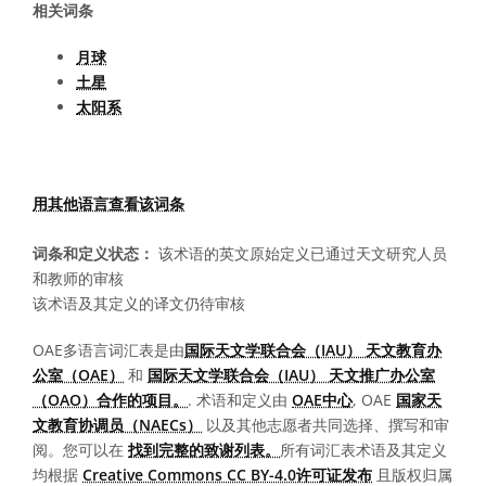
相关词条
月球
土星
太阳系
用其他语言查看该词条
词条和定义状态：
该术语的英文原始定义已通过天文研究人员
和教师的审核
该术语及其定义的译文仍待审核
OAE多语言词汇表是由
国际天文学联合会（IAU） 天文教育办
公室（OAE）
和
国际天文学联合会（IAU） 天文推广办公室
（OAO）合作的项目。
. 术语和定义由
OAE中心
, OAE
国家天
文教育协调员（NAECs）
以及其他志愿者共同选择、撰写和审
阅。您可以在
找到完整的致谢列表。
所有词汇表术语及其定义
均根据
Creative Commons CC BY-4.0许可证发布
且版权归属