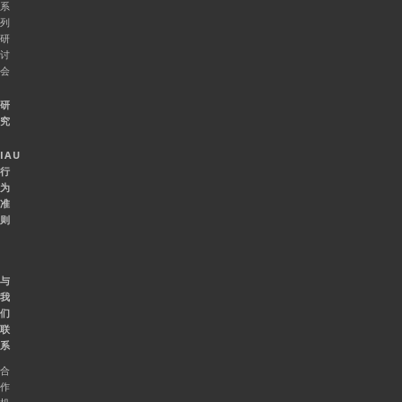
系
列
研
讨
会
研
究
IAU
行
为
准
则
与
我
们
联
系
合
作