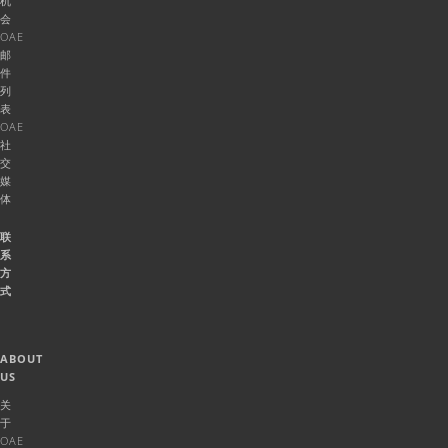
机
会
OAE
邮
件
列
表
OAE
社
交
媒
体
联
系
方
式
ABOUT
US
关
于
OAE