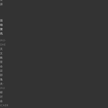
源
活
动
资
讯
IAU-
OAE
天
文
教
育
会
议
邵
逸
夫-
IAU
研
讨
会
ICAER