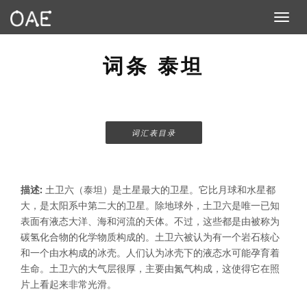
Toggle n
词条 泰坦
词汇表目录
描述:
土卫六（泰坦）是土星最大的卫星。它比月球和水星都
大，是太阳系中第二大的卫星。除地球外，土卫六是唯一已知
表面有液态大洋、海和河流的天体。不过，这些都是由被称为
碳氢化合物的化学物质构成的。土卫六被认为有一个岩石核心
和一个由水构成的冰壳。人们认为冰壳下的液态水可能孕育着
生命。土卫六的大气层很厚，主要由氮气构成，这使得它在照
片上看起来非常光滑。