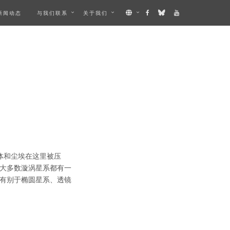
新闻动态
与我们联系
关于我们
体和尘埃在这里被压
大多数漩涡星系都有一
有别于椭圆星系、透镜