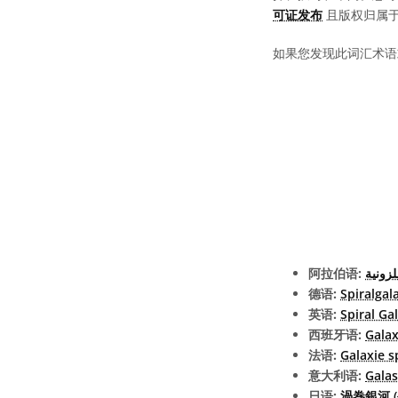
可证发布
且版权归属于 “
如果您发现此词汇术语
阿拉伯语:
لزونية
德语:
Spiralgal
英语:
Spiral Ga
西班牙语:
Galax
法语:
Galaxie s
意大利语:
Galas
日语:
渦巻銀河 