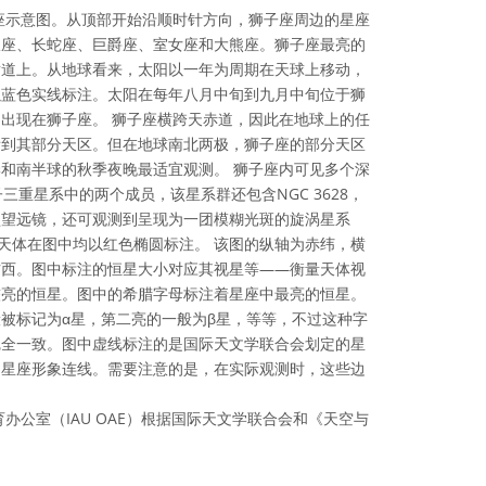
座示意图。从顶部开始沿顺时针方向，狮子座周边的星座
仪座、长蛇座、巨爵座、室女座和大熊座。狮子座最亮的
黄道上。从地球看来，太阳以一年为周期在天球上移动，
以蓝色实线标注。太阳在每年八月中旬到九月中旬位于狮
出现在狮子座。 狮子座横跨天赤道，因此在地球上的任
看到其部分天区。但在地球南北两极，狮子座的部分天区
和南半球的秋季夜晚最适宜观测。 狮子座内可见多个深
子三重星系中的两个成员，该星系群还包含NGC 3628，
型望远镜，还可观测到呈现为一团模糊光斑的旋涡星系
些天体在图中均以红色椭圆标注。 该图的纵轴为赤纬，横
右西。图中标注的恒星大小对应其视星等——衡量天体视
较亮的恒星。图中的希腊字母标注着星座中最亮的恒星。
被标记为α星，第二亮的一般为β星，等等，不过这种字
完全一致。图中虚线标注的是国际天文学联合会划定的星
的星座形象连线。需要注意的是，在实际观测时，这些边
办公室（IAU OAE）根据国际天文学联合会和《天空与