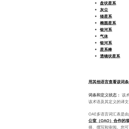
盘状星系
灰尘
矮星系
椭圆星系
银河系
气体
银河系
星系棒
透镜状星系
用其他语言查看该词条
词条和定义状态：
该术
该术语及其定义的译文
OAE多语言词汇表是由
公室（OAO）合作的
择、撰写和审阅。您