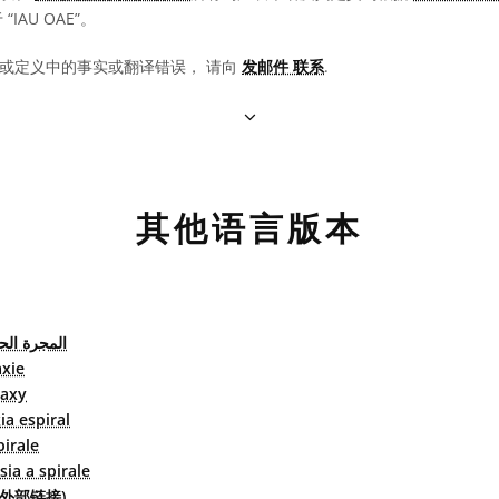
IAU OAE”。
或定义中的事实或翻译错误， 请向
发邮件 联系
.
其他语言版本
المجرة الح
axie
laxy
ia espiral
pirale
sia a spirale
(外部链接)