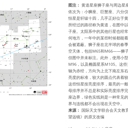
图注：
黄道星座狮子座与周边星
依次为：小狮座、巨蟹座、六分
恒星是轩辕十四，几乎正好位于
所经过的路径称为黄道，在图中
子座。太阳系中的其他行星也经常
何地方，一年中的某些时候都能
会被遮蔽。狮子座在北半球的春季
空天体，包括M65和M66——狮
但图中并未标注。此外，使用小
M96，以及椭圆星系M105。这
轴为赤经，方向为上北下南左东
亮度的标准，较大的圆点代表着
这些恒星按亮度排序，最亮的一般
母排序并不总是和实际亮度排序
座边界，绿色实线则是一种常见
界与连线都不会出现在天空中。
来源：
国际天文学联合会天文教育
望远镜》的原文改编