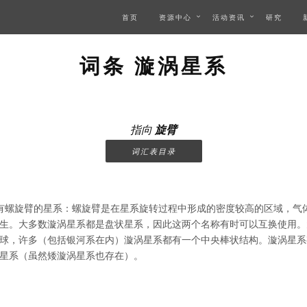
首页
资源中心
活动资讯
研究
词条 漩涡星系
指向
旋臂
词汇表目录
有螺旋臂的星系：螺旋臂是在星系旋转过程中形成的密度较高的区域，气
生。大多数漩涡星系都是盘状星系，因此这两个名称有时可以互换使用。
球，许多（包括银河系在内）漩涡星系都有一个中央棒状结构。漩涡星系
星系（虽然矮漩涡星系也存在）。