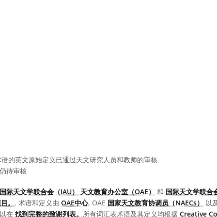
语的英文原始定义已通过天文研究人员和教师的审核
仍待审核
国际天文学联合会（IAU） 天文教育办公室（OAE）
和
国际天文学联合会
项目。
. 术语和定义由
OAE中心
, OAE
国家天文教育协调员（NAECs）
以
可以在
找到完整的致谢列表。
所有词汇表术语及其定义均根据
Creative 