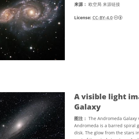
来源：
欧空局
来源链接
知识共享许
License:
CC-BY-4.0
A visible light 
Galaxy
图注：
The Andromeda Galaxy vie
Andromeda is a barred spiral ga
disk. The glow from the stars i