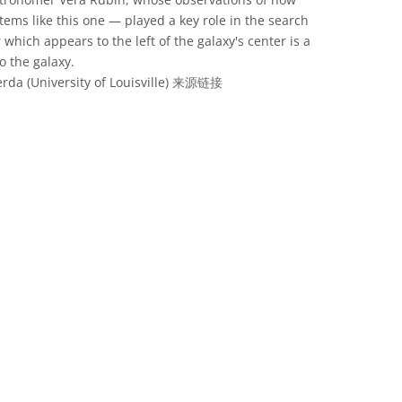
tems like this one — played a key role in the search
 which appears to the left of the galaxy's center is a
o the galaxy.
a (University of Louisville)
来源链接