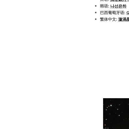
韩语:
나선은하
巴西葡萄牙语:
G
繁体中文:
漩渦