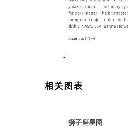
galaxies rotate — including sys
for dark matter. The bright star
foreground object not related t
来源：
NASA, ESA, Benne Holwerd
公共领域 图标
License:
PD
相关图表
狮子座星图