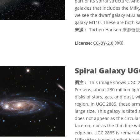
part of its spiral structure. An
galaxies that includes the Milky
we see the dwarf galaxy M32 an
galaxy M110. These are both sa
来源：
Torben Hansen
来源链接
知识共享许可
License:
CC-BY-2.0
Spiral Galaxy UG
图注：
This image shows UGC 288
Perseus, about 230 million ligh
disks of stars, gas, and dust, 
region. In UGC 2885, these arms
large size. This galaxy is tilte
does not appear as the circular
face-on, nor as the thin line w
edge-on. UGC 2885 is remarkabl
Milky Way. It was studied by 