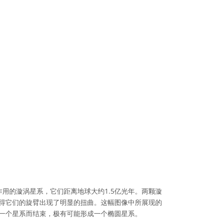
用的漩涡星系，它们距离地球大约1.5亿光年。两颗漩
使得它们的旋臂出现了明显的扭曲。这幅图像中所展现的
为一个星系而结束，极有可能形成一个椭圆星系。