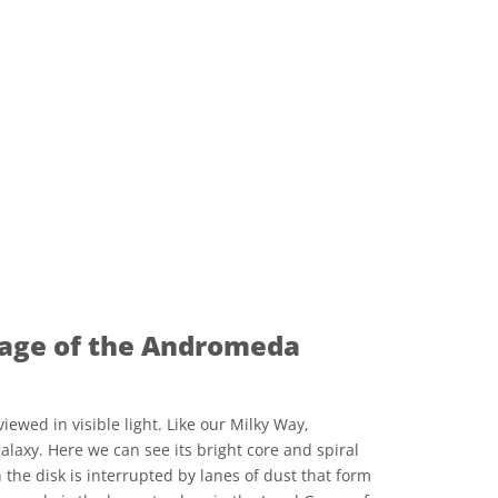
可协议 署名 4.0 国际 (CC BY 4.0) 图标
image of the Andromeda
wed in visible light. Like our Milky Way,
laxy. Here we can see its bright core and spiral
n the disk is interrupted by lanes of dust that form