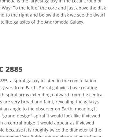
dromeda is the largest galaxy in the Local Group of
 Way. To the left of the core and just above the disk
d to the right and below the disk we see the dwarf
tellite galaxies of the Andromeda Galaxy.
协议 Attribution 2.0 Generic 图标
C 2885
5, a spiral galaxy located in the constellation
t-years from Earth. Spiral galaxies have rotating
with spiral arms extending outward from the central
 are very broad and faint, revealing the galaxy’s
d at an angle to the observer on Earth, meaning it
 "grand design" spiral it would look like if viewed
ith a central bulge it would appear as if viewed
e because it is roughly twice the diameter of the
astronomer Vera Rubin, whose observations of how