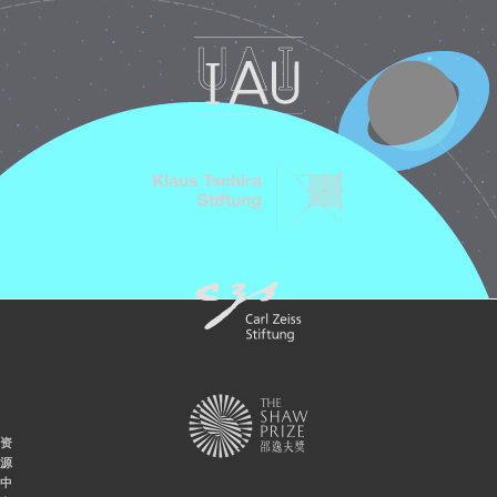
资
源
中