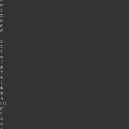
动
天
文
面
面
观
-
天
文
学
核
心
素
养
天
文
术
语
表
OAE
综
述
全
球