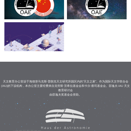
天文教育办公室设于海德堡马克斯·普朗克天文研究所园区内的“天文之家”。作为国际天文学联合会
(IAU)的下设机构，本办公室主要经费来自克劳斯·茨希拉基金会和卡尔·蔡司基金会。邵逸夫-IAU 天文
教育研讨会
由邵逸夫奖基金会资助。