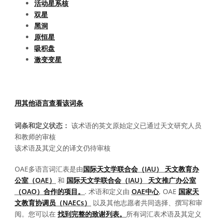
活动星系核
双星
黑洞
原恒星
吸积盘
激变变星
用其他语言查看该词条
词条和定义状态：
该术语的英文原始定义已通过天文研究人员
和教师的审核
该术语及其定义的译文仍待审核
OAE多语言词汇表是由
国际天文学联合会（IAU） 天文教育办
公室（OAE）
和
国际天文学联合会（IAU） 天文推广办公室
（OAO）合作的项目。
. 术语和定义由
OAE中心
, OAE
国家天
文教育协调员（NAECs）
以及其他志愿者共同选择、撰写和审
阅。您可以在
找到完整的致谢列表。
所有词汇表术语及其定义