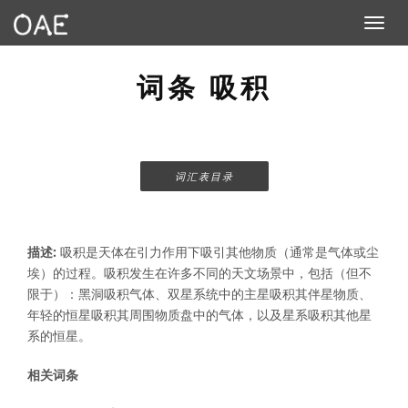
Toggle n
词条 吸积
词汇表目录
描述:
吸积是天体在引力作用下吸引其他物质（通常是气体或尘
埃）的过程。吸积发生在许多不同的天文场景中，包括（但不
限于）：黑洞吸积气体、双星系统中的主星吸积其伴星物质、
年轻的恒星吸积其周围物质盘中的气体，以及星系吸积其他星
系的恒星。
相关词条