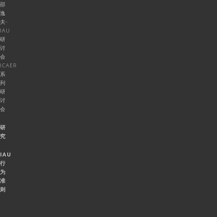
邵
逸
夫-
IAU
研
讨
会
ICAER
系
列
研
讨
会
研
究
IAU
行
为
准
则