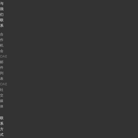
与
我
们
联
系
合
作
机
会
OAE
邮
件
列
表
OAE
社
交
媒
体
联
系
方
式