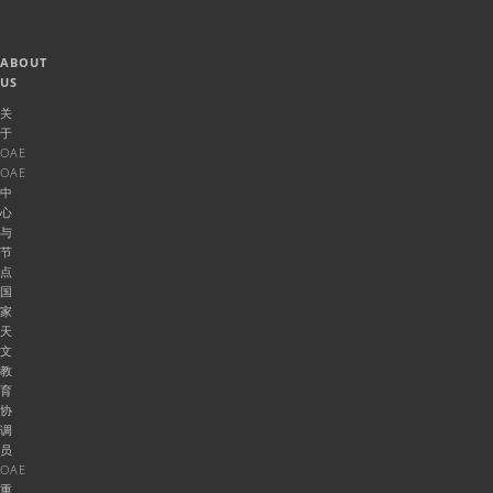
ABOUT
US
关
于
OAE
OAE
中
心
与
节
点
国
家
天
文
教
育
协
调
员
OAE
重