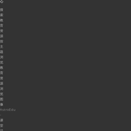
心
搜
索
教
育
资
源
按
主
题
浏
览
教
育
资
源
浏
览
图
像
AstroEdu
-
课
堂
活