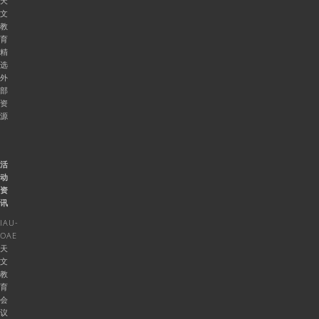
天
文
教
育
精
选
外
部
资
源
活
动
资
讯
IAU-
OAE
天
文
教
育
会
议