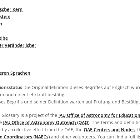
ischer Kern
ystem
h
eibe
er Veränderlicher
deren Sprachen
tionsstatus
Die Originaldefinition dieses Begriffes auf Englisch w
 und einer Lehrkraft bestätigt
es Begriffs und seiner Definition warten auf Prüfung und Bestäti
Glossary is a project of the
IAU Office of Astronomy for Education
he
IAU Office of Astronomy Outreach (OAO)
. The terms and definit
by a collective effort from the OAE, the
OAE Centers and Nodes
, 
n Coordinators (NAECs)
and other volunteers. You can find a full li