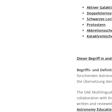
Aktiver Galakt
Doppelsterns
Schwarzes Loc
Protostern
Akkretionssch
Kataklysmisch
Dieser Begriff in an
Begriffs- und Defini
forschenden Astronom
Die Übersetzung dies
The OAE Multilingual 
collaboration with t
written and reviewed 
Astronomy Educatio