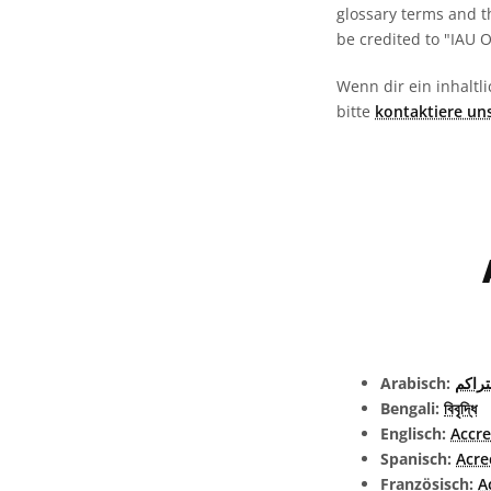
glossary terms and t
be credited to "IAU 
Wenn dir ein inhaltli
bitte
kontaktiere un
Arabisch:
تراكم
Bengali:
বিবৃদ্ধি
Englisch:
Accre
Spanisch:
Acre
Französisch:
A