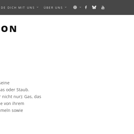
NDE DICH MIT UNS
ÜBER UNS
ION
seine
Gas oder Staub.
nicht nur): Gas, das
ie von ihrem
mmeln sowie