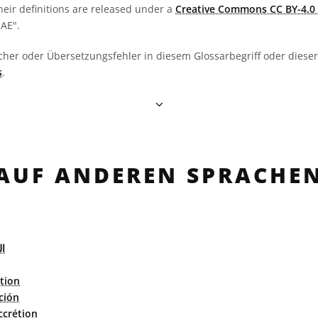
heir definitions are released under a
Creative Commons CC BY-4.0 
OAE".
cher oder Übersetzungsfehler in diesem Glossarbegriff oder dieser 
s
.
AUF ANDEREN SPRACHE
ال
tion
ción
ccrétion