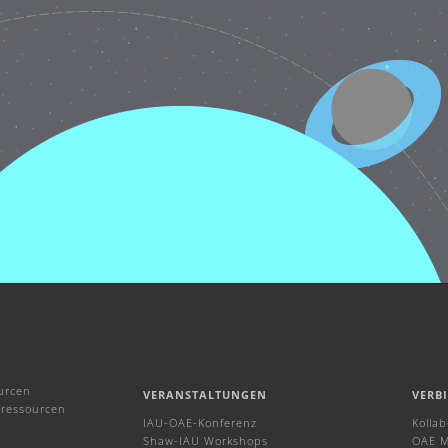
urcen
VERANSTALTUNGEN
VERB
ressourcen
IAU-OAE-Konferenz
Kolla
Shaw-IAU Workshops
OAE M