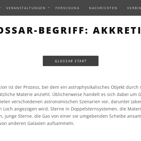
VERANSTALTUNGEN
FORSCHUNG
NACHRICHTEN
VERBI
OSSAR-BEGRIFF: AKKRET
GLOSSAR START
ion ist der Prozess, bei dem ein astrophysikalisches Objekt durch 
tzliche Materie anzieht. Üblicherweise handelt es sich dabei um 
ielen verschiedenen astronomischen Szenarien vor, darunter (aber 
 Loch angezogen wird, Sterne in Doppelsternsystemen, die Mater
n, junge Sterne, die Gas von einer sie umgebenden Scheibe ansa
e von anderen Galaxien aufsammeln.