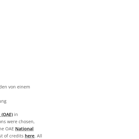
urden von einem
gung
 (OAE)
in
ions were chosen,
the OAE
National
st of credits
here
. All