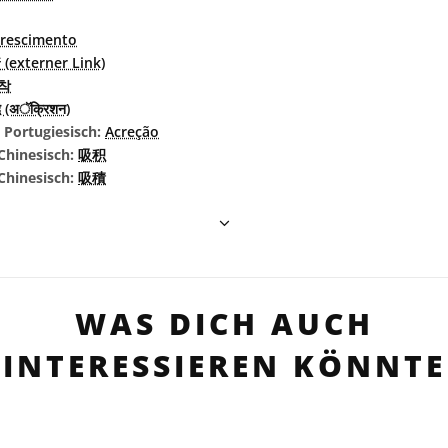
crescimento
(externer Link)
착
धि (अॅक्रिशन)
s Portugiesisch:
Acreção
Chinesisch:
吸积
 Chinesisch:
吸積
WAS DICH AUCH
INTERESSIEREN KÖNNTE