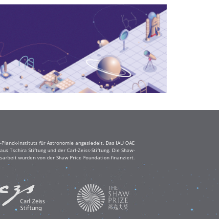
Planck-Instituts für Astronomie angesiedelt. Das IAU OAE
s Tschira Stiftung und der Carl-Zeiss-Stiftung. Die Shaw-
sarbeit wurden von der Shaw Price Foundation finanziert.