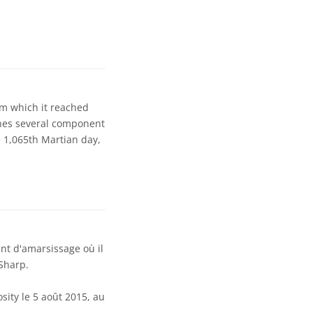
rom which it reached
bines several component
 1,065th Martian day,
nt d'amarsissage où il
Sharp.
sity le 5 août 2015, au