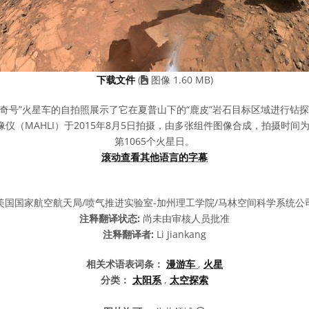
下载文件
(
图像 1.60 MB)
“好奇号”火星车的自拍照展示了它在夏普山下的“鹿皮”岩石目标区域进行钻
仪（MAHLI）于2015年8月5日拍摄，由多张组件图像合成，拍摄时间
第1065个火星日。
滚动查看其他语言的字幕
美国国家航空航天局/喷气推进实验室-加州理工学院/马林空间科学系统公
注释翻译状态:
尚未由审核人员批准
注释翻译者:
Li Jiankang
相关术语表词条：
漫游车
,
火星
分类：
太阳系
,
太空探索