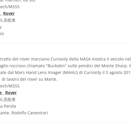
tech/MSSS
s
,
Rover
人员批准
y
uiz
ratto del rover marziano Curiosity della NASA mostra il veicolo ne
glio roccioso chiamato "Buckskin" sulle pendici del Monte Sharp. I
ate dal Mars Hand Lens Imager (MAHLI) di Curiosity il 5 agosto 2015
 di lavoro del rover su Marte.
tech/MSSS
te
,
Rover
人员批准
La Parola
iante, Rodolfo Canestrari