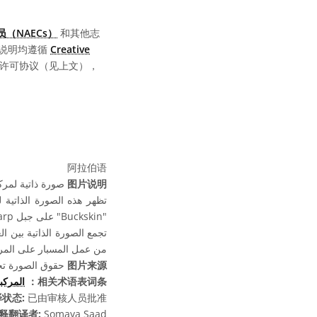
（NAECs）
和其他志
说明均遵循
Creative
同的许可协议（见上文），
阿拉伯语
صورة ذاتية لمركب
图片说明
تظهر هذه الصورة الذاتية
"Buckskin" على جبل Sharp السفلي.
من عمل المسبار على الم.
حقوق الصورة تخص
图片来源
المركب
相关术语表词条：
状态:
已由审核人员批准
释翻译者:
Somaya Saad