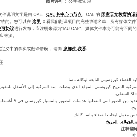
公共领域 图标
图片许可：
公共领域
文件说明文字是由 OAE、
OAE 各中心与节点
、OAE 的
国家天文教育协调员
审核的。您可以在
这里
查看我们翻译项目的完整致谢名单。所有媒体文件
0 许可协议
进行发布，应注明来源为“IAU OAE”。媒体文件本身可能有不
相应来源。
或定义中的事实或翻译错误， 请向
发邮件 联系
.
注
ة الفضاء كيروسيتى التابعة لوكالة ناسا
 لمركبة المريخ كيروستى الموقع الذي وصلت منه المركبة إلى الأسفل للت
ريخ
 معمل ابحاث الفضاء بناسا-كالتك
المريخ
,
ة الجوالة
注释翻译
注