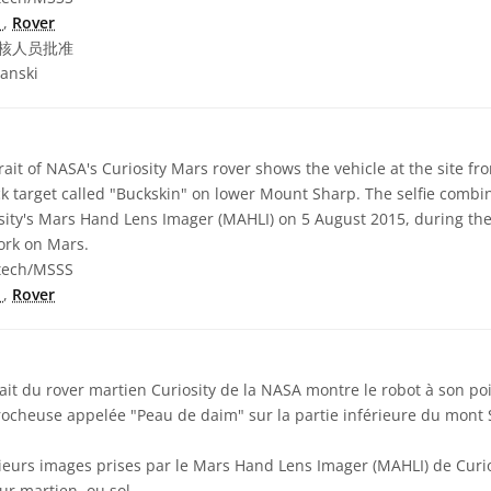
s
,
Rover
核人员批准
anski
rait of NASA's Curiosity Mars rover shows the vehicle at the site f
ock target called "Buckskin" on lower Mount Sharp. The selfie com
sity's Mars Hand Lens Imager (MAHLI) on 5 August 2015, during the
work on Mars.
tech/MSSS
s
,
Rover
it du rover martien Curiosity de la NASA montre le robot à son poi
rocheuse appelée "Peau de daim" sur la partie inférieure du mont 
ieurs images prises par le Mars Hand Lens Imager (MAHLI) de Curio
ur martien, ou sol.