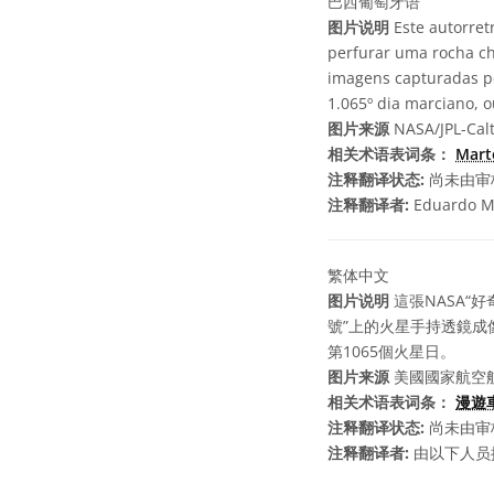
巴西葡萄牙语
图片说明
Este autorret
perfurar uma rocha ch
imagens capturadas pe
1.065º dia marciano, o
图片来源
NASA/JPL-Cal
相关术语表词条：
Mar
注释翻译状态:
尚未由审
注释翻译者:
Eduardo M
繁体中文
图片说明
這張NASA“
號”上的火星手持透鏡成像
第1065個火星日。
图片来源
美國國家航空航
相关术语表词条：
漫遊
注释翻译状态:
尚未由审
注释翻译者:
由以下人员提