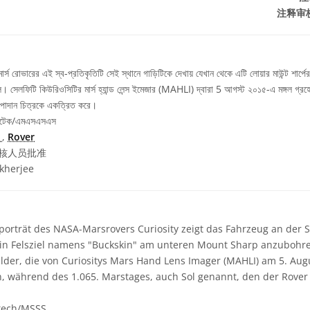
注释审
র্স রোভারের এই স্ব-প্রতিকৃতিটি সেই স্থানে গাড়িটিকে দেখায় যেখান থেকে এটি লোয়ার মাউন্ট শার্
ছিল। সেলফিটি কিউরিওসিটির মার্স হ্যান্ড লেন্স ইমেজার (MAHLI) দ্বারা 5 আগস্ট ২০১৫-এ মঙ্গল গ
উপাদান চিত্রকে একত্রিত করে।
ালটেক/এমএসএসএস
s
,
Rover
核人员批准
kherjee
porträt des NASA-Marsrovers Curiosity zeigt das Fahrzeug an der St
ein Felsziel namens "Buckskin" am unteren Mount Sharp anzubohren
lder, die von Curiositys Mars Hand Lens Imager (MAHLI) am 5. Aug
während des 1.065. Marstages, auch Sol genannt, den der Rover
tech/MSSS