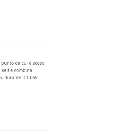
l punto da cui è sceso
l selfie combina
, durante il 1.065°