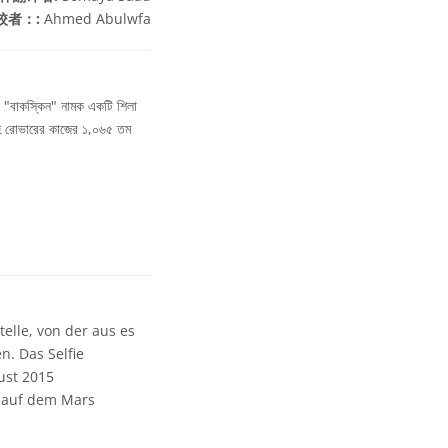
校者：:
Ahmed Abulwfa
পের "বাকস্কিন" নামক একটি শিলা
্রহে রোভারের কাজের ১,০৬৫ তম
elle, von der aus es
. Das Selfie
ust 2015
 auf dem Mars