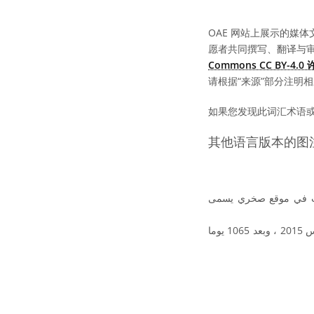
OAE 网站上展示的媒体
愿者共同撰写、翻译与
Commons CC BY-4.
请根据“来源”部分注明
如果您发现此词汇术语
其他语言版本的图
نقيب في موقع صخري يسمى
تجمع الصورة الذاتية بين العديد من الصور التي التقطتها عدسات التصوير بالمسبار كيروستى في 5 أغسطس 2015 ، وبعد 1065 يوما