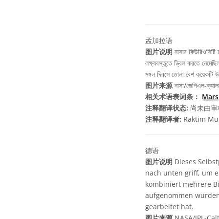
孟加拉语
图片说明
নাসার কিউরিওসিটি মা
লক্ষ্যবস্তুতে ড্রিল করতে নেমে
মঙ্গল দিবসে তোলা বেশ কয়েকটি 
图片来源
নাসা/জেপিএল-ক্য
相关术语表词条：
Mar
注释翻译状态:
尚未由审
注释翻译者:
Raktim Mu
德语
图片说明
Dieses Selbst
nach unten griff, um 
kombiniert mehrere Bi
aufgenommen wurden, 
gearbeitet hat.
图片来源
NASA/JPL-Cal