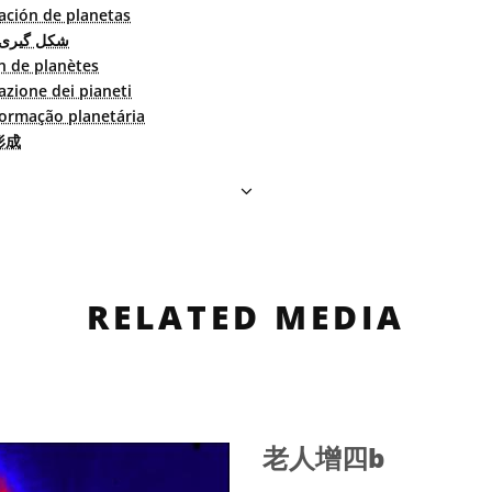
ación de planetas
شکل گیری س
n de planètes
zione dei pianeti
ormação planetária
形成
RELATED MEDIA
老人增四b