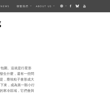
NEWS
聯繫我們
ABOUT US
成
所包圍。這就是行星形
發生什麼，還有一些問
是，塵埃粒子會形成大
留下來，成為第一顆小行
的寒冷區域，它們會與