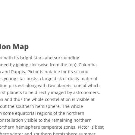
tion Map
or with its bright stars and surrounding
unded by (going clockwise from the top): Columba,
and Puppis. Pictor is notable for its second
his young star hosts a large disk of dusty material
ation process along with two planets, one of which
first planets to be directly imaged by astronomers.
on and thus the whole constellation is visible at
hout the southern hemisphere. The whole
rom some equatorial regions of the northern
onstellation visible to the remaining northern
orthern hemisphere temperate zones. Pictor is best
phere winter and southern hemisphere summer.