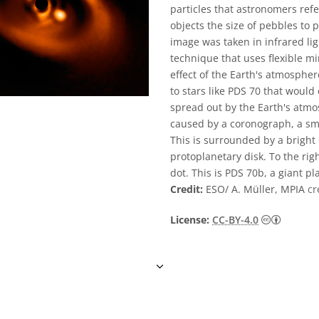
particles that astronomers refe
objects the size of pebbles to p
image was taken in infrared lig
technique that uses flexible m
effect of the Earth's atmospher
to stars like PDS 70 that woul
spread out by the Earth's atmosp
caused by a coronograph, a smal
This is surrounded by a bright 
protoplanetary disk. To the righ
dot. This is PDS 70b, a giant pla
Credit:
ESO/ A. Müller, MPIA
cr
Creati
License:
CC-BY-4.0