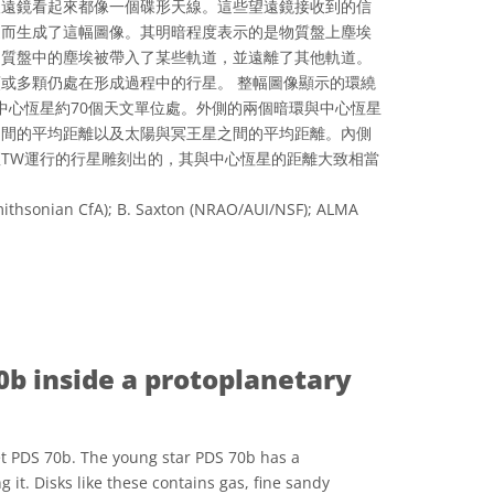
望遠鏡看起來都像一個碟形天線。這些望遠鏡接收到的信
從而生成了這幅圖像。其明暗程度表示的是物質盤上塵埃
物質盤中的塵埃被帶入了某些軌道，並遠離了其他軌道。
或多顆仍處在形成過程中的行星。 整幅圖像顯示的環繞
中心恆星約70個天文單位處。外側的兩個暗環與中心恆星
之間的平均距離以及太陽與冥王星之間的平均距離。內側
TW運行的行星雕刻出的，其與中心恆星的距離大致相當
ithsonian CfA); B. Saxton (NRAO/AUI/NSF); ALMA
ve Commons 姓名標示 4.0 國際 (CC BY 4.0) icons
0b inside a protoplanetary
t PDS 70b. The young star PDS 70b has a
 it. Disks like these contains gas, fine sandy