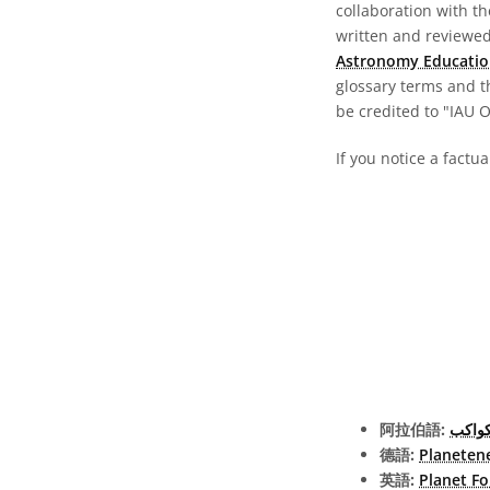
collaboration with t
written and reviewed 
Astronomy Educatio
glossary terms and t
be credited to "IAU 
If you notice a factu
阿拉伯語:
لكواكب
德語:
Planeten
英語:
Planet F