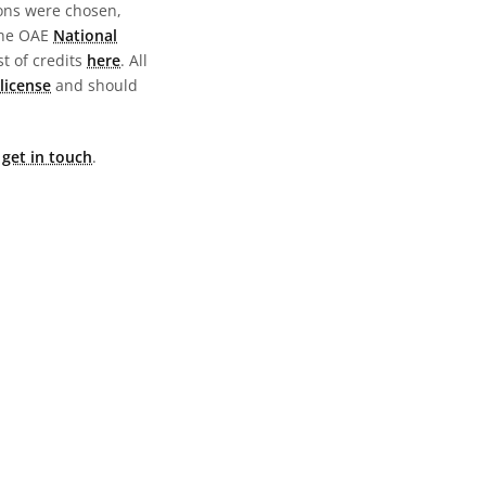
ions were chosen,
the OAE
National
st of credits
here
. All
license
and should
e
get in touch
.