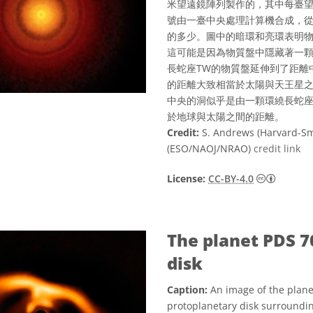
米望遠鏡陣列製作的，其中每臺
號由一臺中央處理計算機合成，
的多少。圖中的暗環和亮環表明
這可能是因為物質盤中隱藏著一顆
長蛇座TW的物質盤延伸到了距離
的距離大致相當於太陽與天王星
中央的洞似乎是由一顆環繞長蛇座
於地球與太陽之間的距離。
Credit:
S. Andrews (Harvard-Sm
(ESO/NAOJ/NRAO)
credit link
Creati
License:
CC-BY-4.0
The planet PDS 7
disk
Caption:
An image of the plane
protoplanetary disk surrounding