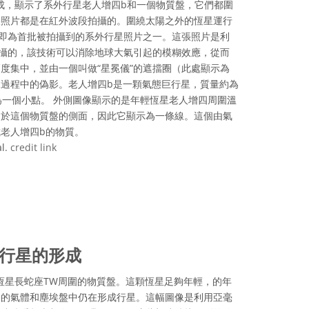
成，顯示了系外行星老人增四b和一個物質盤，它們都圍
張照片都是在紅外波段拍攝的。圍繞太陽之外的恆星運行
像即為首批被拍攝到的系外行星照片之一。這張照片是利
拍攝的，該技術可以消除地球大氣引起的模糊效應，從而
度集中，並由一個叫做“星冕儀”的遮擋圈（此處顯示為
過程中的偽影。老人增四b是一顆氣態巨行星，質量約為
為一個小點。 外側圖像顯示的是年輕恆星老人增四周圍溫
處於這個物質盤的側面，因此它顯示為一條線。這個由氣
老人增四b的物質。
al.
credit link
ve Commons 姓名標示 4.0 國際 (CC BY 4.0) icons
圍行星的形成
恆星長蛇座TW周圍的物質盤。這顆恆星足夠年輕，的年
圍的氣體和塵埃盤中仍在形成行星。這幅圖像是利用亞毫