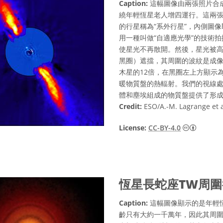
Caption:
這幅圖像由兩張照片合
繞年輕恆星老人增四運行。這兩
的行星稱為“系外行星”，內側圖
用一種叫做“自適應光學”的技術
使星光不再散開。然後，星光被高
黑圈）遮擋，其周圍的波紋是成像
木星的12倍，在黑圈左上方顯示
暖物質盤的熱輻射。我們的視線
體和塵埃組成的物質盤提供了形成
Credit:
ESO/A.-M. Lagrange et 
Creati
License:
CC-BY-4.0
恆星長蛇座TW周
Caption:
這幅圖像顯示的是年輕
齡只有大約一千萬年，因此其周