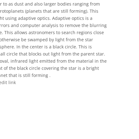
r to as dust and also larger bodies ranging from
rotoplanets (planets that are still forming). This
ht using adaptive optics. Adaptive optics is a
irrors and computer analysis to remove the blurring
e. This allows astronomers to search regions close
d otherwise be swamped by light from the star
here. In the center is a black circle. This is
l circle that blocks out light from the parent star.
oval, infrared light emitted from the material in the
t of the black circle covering the star is a bright
net that is still forming .
edit link
ve Commons 姓名標示 4.0 國際 (CC BY 4.0) icons