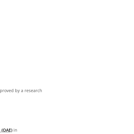
pproved by a research
 (OAE)
in