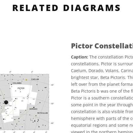
RELATED DIAGRAMS
Pictor Constella
Caption:
The constellation Pict
constellations. Pictor is surro
Caelum, Dorado, Volans, Carina 
brightest star, Beta Pictoris. T
left over from the planet form
Beta Pictoris b was one of the 
Pictor is a southern constellati
some point in the year throug
constellation is also visible f
hemisphere with parts of the c
equatorial regions and some n
viewed in the northern hemis