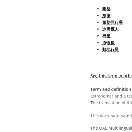
圓盤
灰塵
氣態巨行星
冰雪巨人
行星
原恆星
類地行星
See this term in oth
Term and definition 
astronomer and a te
The translation of thi
This is an automated 
The OAE Multilingual 