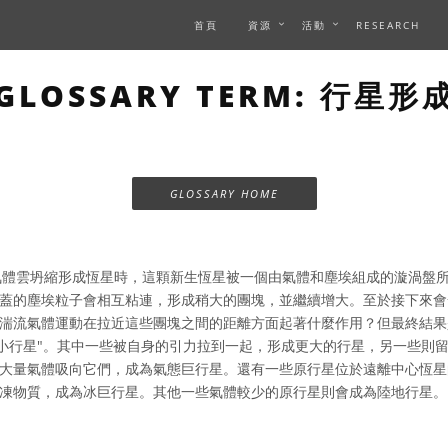
首頁
資源
活動
RESEARCH
GLOSSARY TERM: 行星形
GLOSSARY HOME
體雲坍縮形成恆星時，這顆新生恆星被一個由氣體和塵埃組成的漩渦盤
蓋的塵埃粒子會相互粘連，形成稍大的團塊，並繼續增大。至於接下來會
湍流氣體運動在拉近這些團塊之間的距離方面起著什麼作用？但最終結果
"小行星"。其中一些被自身的引力拉到一起，形成更大的行星，另一些則
大量氣體吸向它們，成為氣態巨行星。還有一些原行星位於遠離中心恆星
凍物質，成為冰巨行星。其他一些氣體較少的原行星則會成為陸地行星。