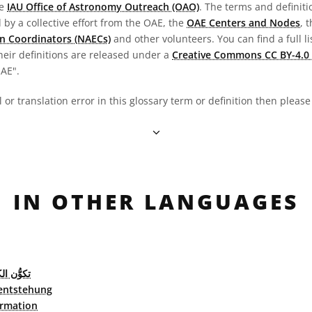
he
IAU Office of Astronomy Outreach (OAO)
. The terms and definit
by a collective effort from the OAE, the
OAE Centers and Nodes
, 
n Coordinators (NAECs)
and other volunteers. You can find a full li
heir definitions are released under a
Creative Commons CC BY-4.0 
OAE".
al or translation error in this glossary term or definition then pleas
IN OTHER LANGUAGES
تكوُّن ا
entstehung
ormation