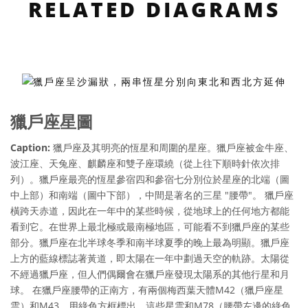
RELATED DIAGRAMS
獵戶座星圖
Caption:
獵戶座及其明亮的恆星和周圍的星座。獵戶座被金牛座、
波江座、天兔座、麒麟座和雙子座環繞（從上往下順時針依次排
列）。獵戶座最亮的恆星參宿四和參宿七分別位於星座的北端（圖
中上部）和南端（圖中下部），中間是著名的三星 "腰帶"。 獵戶座
橫跨天赤道，因此在一年中的某些時候，從地球上的任何地方都能
看到它。在世界上最北極或最南極地區，可能看不到獵戶座的某些
部分。獵戶座在北半球冬季和南半球夏季的晚上最為明顯。獵戶座
上方的藍線標誌著黃道，即太陽在一年中劃過天空的軌跡。太陽從
不經過獵戶座，但人們偶爾會在獵戶座發現太陽系的其他行星和月
球。 在獵戶座腰帶的正南方，有兩個梅西葉天體M42（獵戶座星
雲）和M43，用綠色方框標出。這些星雲和M78（腰帶左邊的綠色