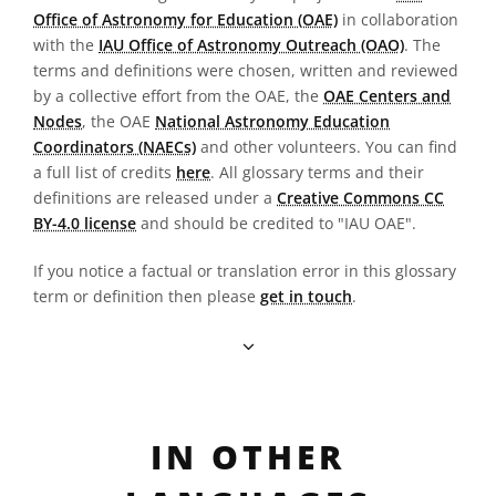
Office of Astronomy for Education (OAE)
in collaboration
with the
IAU Office of Astronomy Outreach (OAO)
. The
terms and definitions were chosen, written and reviewed
by a collective effort from the OAE, the
OAE Centers and
Nodes
, the OAE
National Astronomy Education
Coordinators (NAECs)
and other volunteers. You can find
a full list of credits
here
. All glossary terms and their
definitions are released under a
Creative Commons CC
BY-4.0 license
and should be credited to "IAU OAE".
If you notice a factual or translation error in this glossary
term or definition then please
get in touch
.
IN OTHER