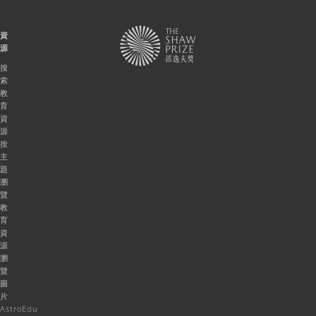
資
源
搜
索
教
育
資
源
按
主
題
瀏
覽
教
育
資
源
瀏
覽
圖
片
AstroEdu