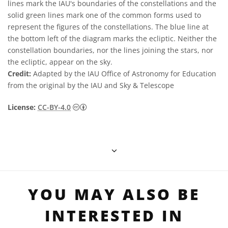
lines mark the IAU's boundaries of the constellations and the
solid green lines mark one of the common forms used to
represent the figures of the constellations. The blue line at
the bottom left of the diagram marks the ecliptic. Neither the
constellation boundaries, nor the lines joining the stars, nor
the ecliptic, appear on the sky.
Credit:
Adapted by the IAU Office of Astronomy for Education
from the original by the IAU and Sky & Telescope
Creative Commons 姓名標示 4.0 國際 (CC BY
License:
CC-BY-4.0
YOU MAY ALSO BE
INTERESTED IN