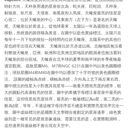
時針方向，天秤座周邊的星座依次為：蛇夫座、巨蛇頭、天秤座、
豺狼座、矩尺座、天壇座、南冕座和人馬座。天蠍座最亮的恆星是
心宿二，位於天蠍座的中心，其東南方（左下方）是著名的天蠍
尾。天蠍座位於黃道上。從地球看來，太陽以一年為週期在天球上
移動，所經過的路徑稱為黃道，在圖中以藍色實線標注。太陽只在
每年十一月下旬的很短一段時間內位於天蠍座。太陽系中的其他行
星也經常出現在天蠍座。 天蠍座位於天赤道以南。北極地區無法看
到整個天蠍座，亞洲、歐洲和北美洲北部地區的觀測者也無法看到
天蠍座的部分區域。天蠍座在北半球的夏季和南半球的冬季夜晚最
適宜觀測。 疏散星團M6、M7和NGC 6231在圖中均以黃色圓圈標
注，球狀星團M4和M80在圖中均以疊加了十字符號的黃色圓圈標
注。 該圖的縱軸為赤緯，橫軸為赤經，方向為上北下南左東右西。
圖中標注的恆星大小對應其視星等——衡量天體視亮度的標準，較
大的圓點代表著較亮的恆星。圖中的希臘字母標注著星座中最亮的
恆星。這些恆星按亮度排序，最亮的一般被標記為α星，第二亮的一
般為β星，等等，不過這種字母排序並不總是和實際亮度排序完全一
致。圖中虛線標注的是國際天文學聯合會劃定的星座邊界，綠色實
線則是一種常見的星座形象連線。需要注意的是，在實際觀測時，
這些邊界與連線都不會出現在天空中。