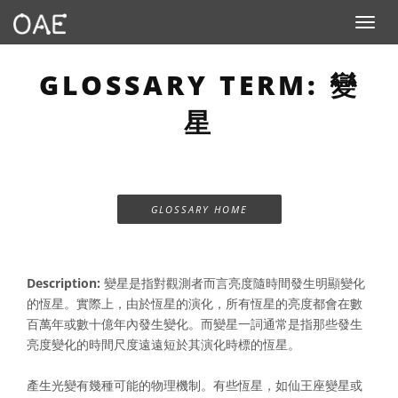
Toggle n
GLOSSARY TERM: 變
星
GLOSSARY HOME
Description:
變星是指對觀測者而言亮度隨時間發生明顯變化
的恆星。實際上，由於恆星的演化，所有恆星的亮度都會在數
百萬年或數十億年內發生變化。而變星一詞通常是指那些發生
亮度變化的時間尺度遠遠短於其演化時標的恆星。
產生光變有幾種可能的物理機制。有些恆星，如仙王座變星或