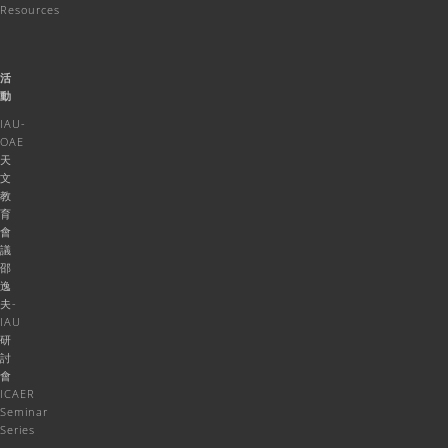
Resources
活
動
IAU-
OAE
天
文
教
育
會
議
邵
逸
夫-
IAU
研
討
會
ICAER
Seminar
Series