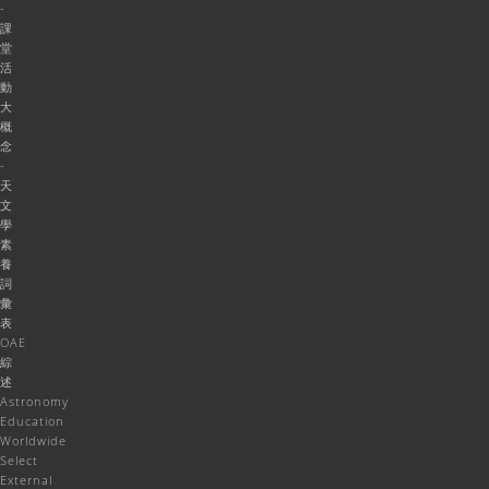
-
課
堂
活
動
大
概
念
-
天
文
學
素
養
詞
彙
表
OAE
綜
述
Astronomy
Education
Worldwide
Select
External