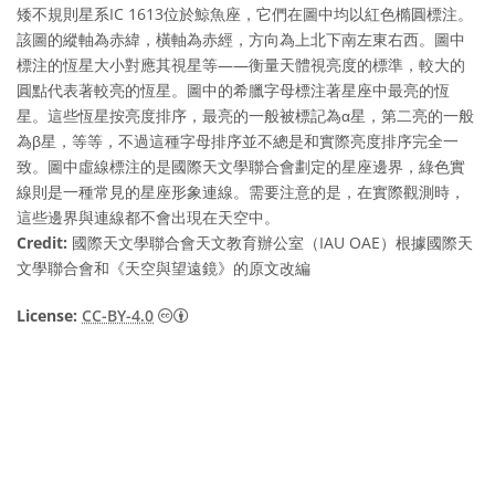
矮不規則星系IC 1613位於鯨魚座，它們在圖中均以紅色橢圓標注。
該圖的縱軸為赤緯，橫軸為赤經，方向為上北下南左東右西。圖中
標注的恆星大小對應其視星等——衡量天體視亮度的標準，較大的
圓點代表著較亮的恆星。圖中的希臘字母標注著星座中最亮的恆
星。這些恆星按亮度排序，最亮的一般被標記為α星，第二亮的一般
為β星，等等，不過這種字母排序並不總是和實際亮度排序完全一
致。圖中虛線標注的是國際天文學聯合會劃定的星座邊界，綠色實
線則是一種常見的星座形象連線。需要注意的是，在實際觀測時，
這些邊界與連線都不會出現在天空中。
Credit:
國際天文學聯合會天文教育辦公室（IAU OAE）根據國際天
文學聯合會和《天空與望遠鏡》的原文改編
Creative Commons 姓名標示 4.0 國際 (CC BY
License:
CC-BY-4.0