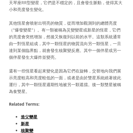
天琴座RR型變星，它們是不穩定的，且會發生脈動，使得其大
小和亮度發生變化。
其他恆星會噴射出明亮的物質，從而增加觀測到的總體亮度
（"爆發變星"）。有一類被稱為災變變星或新星的恆星，它們
的亮度會突然增加，然後又恢復到以前的水平。這類系統通常
由一對恆星組成，其中一顆恆星的物質流向另一顆恆星，一旦
達到某個臨界點，就會發生核聚變反應。其中一個伴星或另一
個伴星發生大爆炸並變亮。
還有一些恆星看起來變化是因為它們在旋轉，交替地向我們展
示亮度較高和亮度較低的一面，或者是由於雙星系統繞著彼此
運行，其中一顆恆星週期性地被另一顆遮擋。後一類雙星被稱
為食雙星。
Related Terms:
造父變星
新星
核聚變