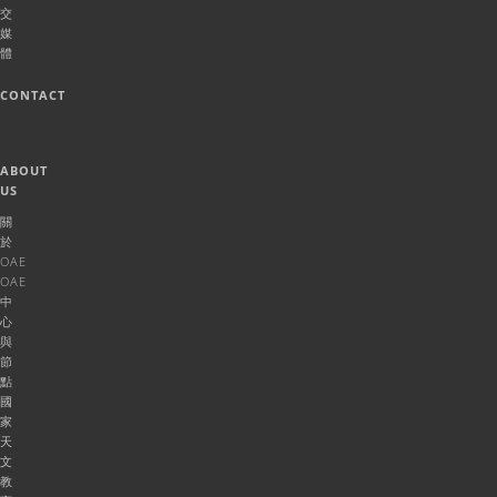
交
媒
體
CONTACT
ABOUT
US
關
於
OAE
OAE
中
心
與
節
點
國
家
天
文
教