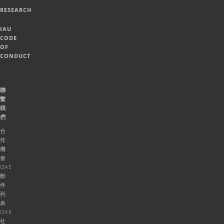
RESEARCH
IAU
CODE
OF
CONDUCT
聯
繫
我
們
合
作
機
會
OAE
郵
件
列
表
OAE
社