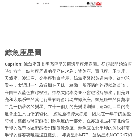
鯨魚座星圖
Caption:
鯨魚座及其明亮恆星與周邊星座示意圖。從頂部開始沿順
時針方向，鯨魚座周邊的星座依次為：雙魚座、寶瓶座、玉夫座、
天爐座、波江座、金牛座和白羊座。鯨魚座緊鄰黃道南側。從地球
看來，太陽以一年為週期在天球上移動，所經過的路徑稱為黃道，
在圖中以藍色實線標注。雖然太陽本身並不會經過鯨魚座，但是月
亮和太陽系中的其他行星有時會出現在鯨魚座。鯨魚座中的芻藁增
二是一顆著名的變星。在十一個月的光變週期裡，這顆紅巨星的亮
度會產生六百倍的變化。 鯨魚座橫跨天赤道，因此在一年中的某些
時候，整個地球都能看到鯨魚座的一部分。在赤道地區和南北兩個
半球的溫帶地區都能看到整個鯨魚座。鯨魚座在北半球的深秋和南
半球的暮春夜晚最適宜觀測。 棒旋星系M77、旋渦星系NGC 247和