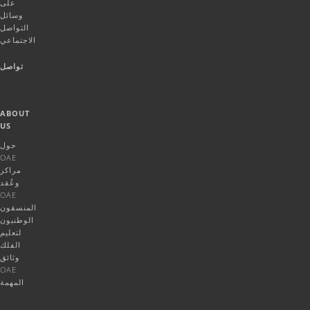
على
وسائل
التواصل
الاجتماعي
تواصل
ABOUT
US
حول
OAE
مراكز
وعُقد
OAE
المنسقون
الوطنيون
لتعليم
الفلك
وثائق
OAE
المهمة