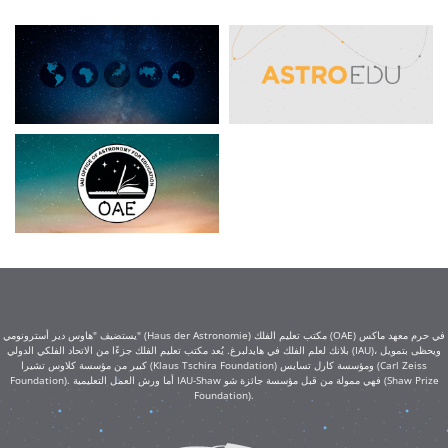
يستضيف "هاوس دير أسترونومي" (Haus der Astronomie) مكتب تعليم الفلك (OAE) في حرم معهد ماكس
بلانك لعلم الفلك في هايدلبرغ. يُعد مكتب تعليم الفلك جزءًا من الاتحاد الفلكي الدولي (IAU)، ويحظى بتمويل
كبير من مؤسسة كلاوس تشيرا (Klaus Tschira Foundation) ومؤسسة كارل تسايس (Carl Zeiss
Foundation). أما ورش العمل التعليمية IAU-Shaw فهي ممولة من قبل مؤسسة جائزة شو (Shaw Prize
Foundation).