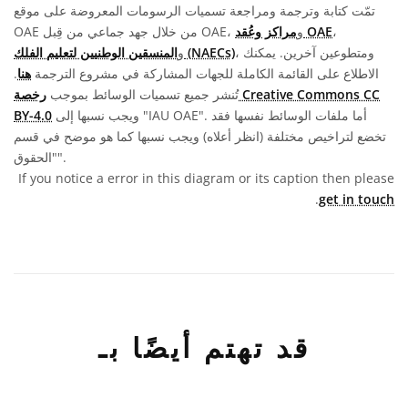
تمّت كتابة وترجمة ومراجعة تسميات الرسومات المعروضة على موقع
،
مراكز وعُقد OAE
OAE من خلال جهد جماعي من قِبل OAE، و
، ومتطوعين آخرين. يمكنك
المنسقين الوطنيين لتعليم الفلك (NAECs)
و
الاطلاع على القائمة الكاملة للجهات المشاركة في مشروع الترجمة
هنا
.
تُنشر جميع تسميات الوسائط بموجب
رخصة Creative Commons CC
ويجب نسبها إلى "IAU OAE". أما ملفات الوسائط نفسها فقد
BY-4.0
تخضع لتراخيص مختلفة (انظر أعلاه) ويجب نسبها كما هو موضح في قسم
"الحقوق".
If you notice a error in this diagram or its caption then please
.
get in touch
قد تهتم أيضًا بـ