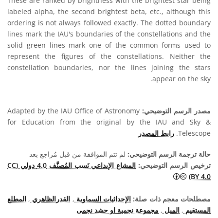
These are ranked by brightness with the brightest star being
labeled alpha, the second brightest beta, etc., although this
ordering is not always followed exactly. The dotted boundary
lines mark the IAU's boundaries of the constellations and the
solid green lines mark one of the common forms used to
represent the figures of the constellations. Neither the
constellation boundaries, nor the lines joining the stars
appear on the sky.
مصدر الرسم التوضيحي:
Adapted by the IAU Office of Astronomy
for Education from the original by the IAU and Sky &
Telescope.
رابط المصدر
حالة ترجمة الرسم التوضيحي:
لم تتم الموافقة من قبل مُراجع بعد
ترخيص الرسم التوضيحي:
المشاع الإبداعي نَسب المُصنَّف 4.0 دولي (CC
المشاع الإبداعي نَسب المُصنَّف 4.0 دولي (CC BY 4.0) أيقونات
BY 4.0)
مصطلحات معجم ذات صلة:
الإحداثيات السماوية
,
القدرالظاهري
,
المطلع
المستقيم
,
الميل
,
مجموعة نجمية او حشد نجمى