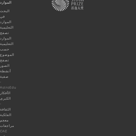
الموارد
البحث
في
الموارد
التعليمية
تصفح
الموارد
التعليمية
حسب
الموضوع
تصفح
الصور
أنشطة
صفية
-
AstroEdu
الأفكار
الكبرى
-
الثقافة
الفلكية
معجم
مراجعات
OAE