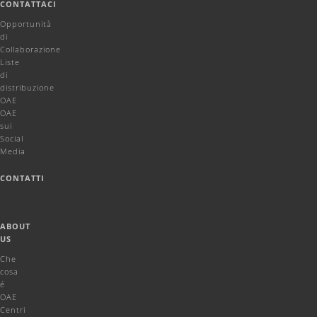
CONTATTACI
Opportunità
di
Collaborazione
Liste
di
distribuzione
OAE
OAE
sui
Social
Media
CONTATTI
ABOUT
US
Che
cosa
é
OAE
Centri