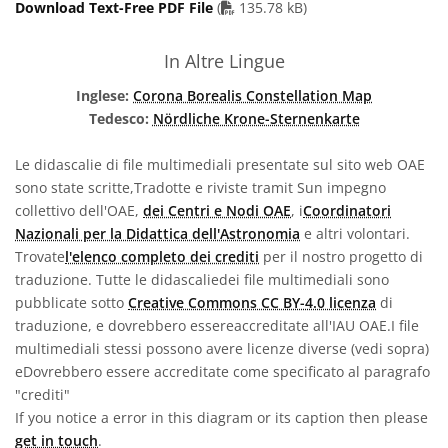
PDF file
Download Text-Free PDF File
(
135.78 kB)
In Altre Lingue
Inglese:
Corona Borealis Constellation Map
Tedesco:
Nördliche Krone-Sternenkarte
Le didascalie di file multimediali presentate sul sito web OAE
sono state scritte,Tradotte e riviste tramit Sun impegno
collettivo dell'OAE,
dei Centri e Nodi OAE
, i
Coordinatori
Nazionali per la Didattica dell'Astronomia
e altri volontari.
Trovate
l'elenco completo dei crediti
per il nostro progetto di
traduzione. Tutte le didascaliedei file multimediali sono
pubblicate sotto
Creative Commons CC BY-4.0 licenza
di
traduzione, e dovrebbero essereaccreditate all'IAU OAE.I file
multimediali stessi possono avere licenze diverse (vedi sopra)
eDovrebbero essere accreditate come specificato al paragrafo
"crediti"
If you notice a error in this diagram or its caption then please
get in touch
.