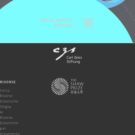
RISORSE
Cerca
Risorse
Didattiche
Sfoglia
le
Risorse
Didattiche
per
Argomento