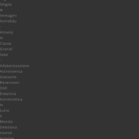
Sfoglia
le
Immagini
AstroEdu
-
Attività
in
Classe
Grandi
Idee
-
Alfabetizzazione
Astronomica
Glossario
Recensioni
OAE
Didattica
Astronomica
in
tutto
il
Mondo
Seleziona
risorse
esterne