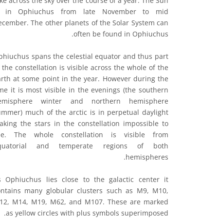
ke across the sky over the course of a year. The Sun
s in Ophiuchus from late November to mid
ecember. The other planets of the Solar System can
often be found in Ophiuchus.
phiuchus spans the celestial equator and thus part
 the constellation is visible across the whole of the
arth at some point in the year. However during the
me it is most visible in the evenings (the southern
emisphere winter and northern hemisphere
ummer) much of the arctic is in perpetual daylight
aking the stars in the constellation impossible to
ee. The whole constellation is visible from
quatorial and temperate regions of both
hemispheres.
s Ophiuchus lies close to the galactic center it
ontains many globular clusters such as M9, M10,
12, M14, M19, M62, and M107. These are marked
as yellow circles with plus symbols superimposed.