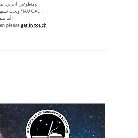
أما ملفات الوسائط نفسها فقد تخضع لتراخيص مختلفة (انظر أعلاه) ويجب نسبها كما هو موضح في قسم "الحقوق".
then please
get in touch