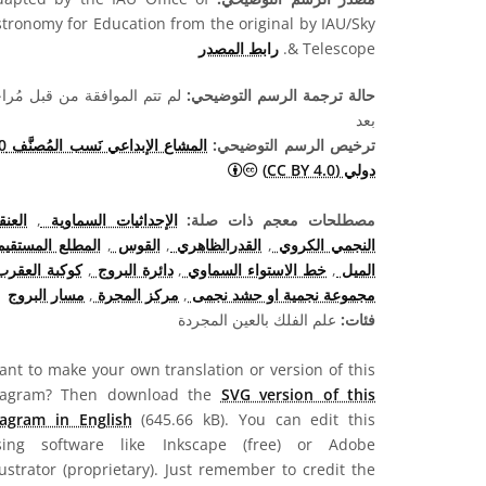
tronomy for Education from the original by IAU/Sky
& Telescope.
رابط المصدر
حالة ترجمة الرسم التوضيحي:
لم تتم الموافقة من قبل مُرا
بعد
ترخيص الرسم التوضيحي:
المشاع الإب
المشاع الإبداعي نَسب المُصنَّف 4.0 دولي (CC BY 4.0) أيقونات
دولي (CC BY 4.0)
مصطلحات معجم ذات صلة:
الإحداثيات السماوية
,
العنق
النجمي الكروي
,
القدرالظاهري
,
القوس
,
المطلع المستقي
الميل
,
خط الاستواء السماوي
,
دائرة البروج
,
كوكبة العقر
مجموعة نجمية او حشد نجمى
,
مركز المجرة
,
مسار البروج
فئات:
علم الفلك بالعين المجردة
nt to make your own translation or version of this
iagram? Then download the
SVG version of this
iagram in English
(645.66 kB). You can edit this
sing software like Inkscape (free) or Adobe
lustrator (proprietary). Just remember to credit the