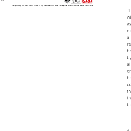
Th
wi
as
ma
a 
re
br
b
al
o
b
co
t
t
bo
A