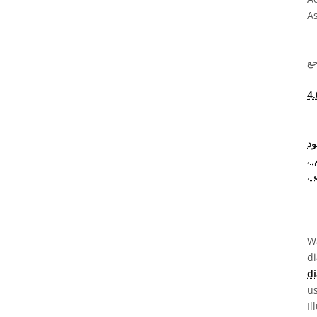
As
جع
داعي نَسب المُصنَّف 4.0
ود
م
,
ب
,
Wa
d
d
u
Il