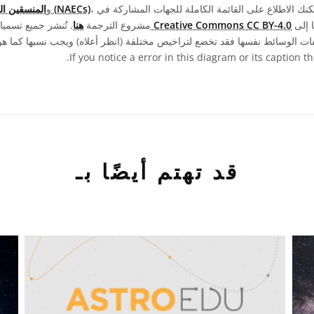
، ومتطوعين آخرين. يمكنك الاطلاع على القائمة الكاملة للجهات المشاركة في
المنسقين الوطنيين لتعليم الفلك (NAECs)
، و
ويجب نسبها إلى "IAU OAE".
رخصة Creative Commons CC BY-4.0
مشروع الترجمة
هنا
. تُنشر جميع تسم
.
If you notice a error in this diagram or its caption 
قد تهتم أيضًا بـ