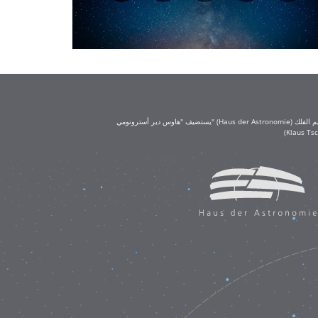
يستضيف "هاوس دير أسترونومي" (Haus der Astronomie) مكتب تعليم الفلك (OAE) في حرم معهد ماكس بلانك لعلم الفلك في هايدلبرغ. يُعد مكتب تعليم الفلك جزءًا من الاتحاد الفلكي الدولي (IAU)، ويحظى بتمويل كبير من مؤسسة كلاوس تشيرا