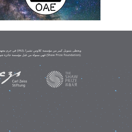
(Klaus Tschira Foundation) ومؤسسة كارل تسايس (Carl Zeiss Foundation). أما ورش العمل التعليمية IAU-Shaw فهي ممولة من قبل مؤسسة جائزة شو (Shaw Prize Foundation).