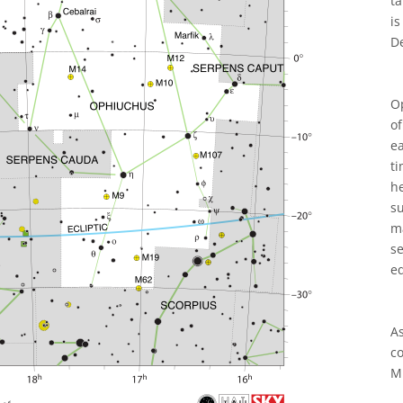
ta
i
D
O
of
e
ti
h
s
m
s
e
A
c
M