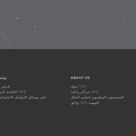
ABOUT US
تواص
حول OAE
فرص ال
مراكز وعُقد OAE
القائمة البريدية لـ OAE
المنسقون الوطنيون لتعليم الفلك
OAE على وسائل التواصل الاجتماع
وثائق OAE المهمة