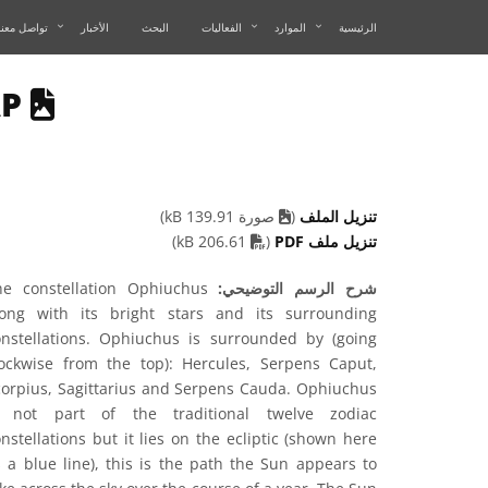
الرئيسية
الموارد
الفعاليات
البحث
الأخبار
تواصل معنا
GE
OPHIUCHUS CONSTELLATION MAP
تنزيل الملف
(
صورة 139.91 kB)
PDF file
تنزيل ملف PDF
(
206.61 kB)
شرح الرسم التوضيحي:
he constellation Ophiuchus
long with its bright stars and its surrounding
onstellations. Ophiuchus is surrounded by (going
lockwise from the top): Hercules, Serpens Caput,
corpius, Sagittarius and Serpens Cauda. Ophiuchus
s not part of the traditional twelve zodiac
nstellations but it lies on the ecliptic (shown here
 a blue line), this is the path the Sun appears to