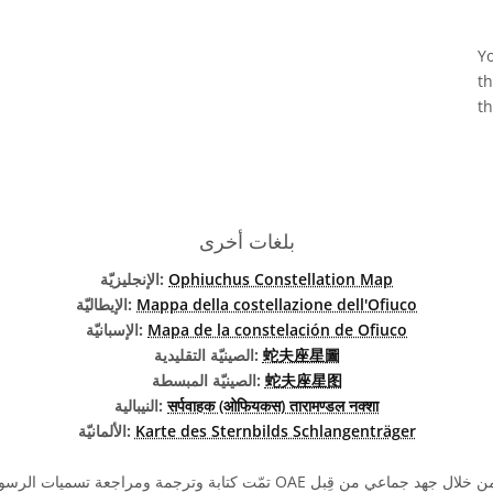
Yo
t
t
بلغات أخرى
Ophiuchus Constellation Map
الإنجليزيّة:
Mappa della costellazione dell'Ofiuco
الإيطاليّة:
Mapa de la constelación de Ofiuco
الإسبانيّة:
蛇夫座星圖
الصينيّة التقليدية:
蛇夫座星图
الصينيّة المبسطة:
सर्पवाहक (ओफियकस) तारामण्डल नक्शा
النيبالية:
Karte des Sternbilds Schlangenträger
الألمانيّة: