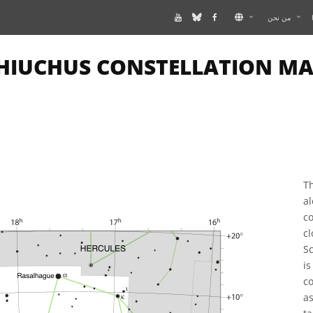
من نحن
THIS PAGE DESCRIBES AN IMA
T
a
c
c
S
i
co
as