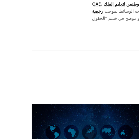
OAE
يات الوسائط بموجب