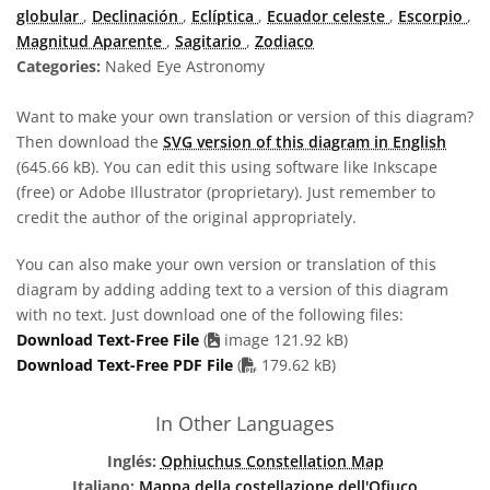
globular
,
Declinación
,
Eclíptica
,
Ecuador celeste
,
Escorpio
,
Magnitud Aparente
,
Sagitario
,
Zodiaco
Categories:
Naked Eye Astronomy
Want to make your own translation or version of this diagram?
Then download the
SVG version of this diagram in English
(645.66 kB). You can edit this using software like Inkscape
(free) or Adobe Illustrator (proprietary). Just remember to
credit the author of the original appropriately.
You can also make your own version or translation of this
diagram by adding adding text to a version of this diagram
with no text. Just download one of the following files:
Download Text-Free File
(
image 121.92 kB)
PDF file
Download Text-Free PDF File
(
179.62 kB)
In Other Languages
Inglés:
Ophiuchus Constellation Map
Italiano:
Mappa della costellazione dell'Ofiuco