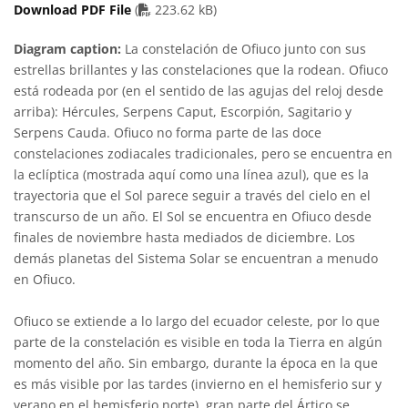
PDF file
Download PDF File
(
223.62 kB)
Diagram caption:
La constelación de Ofiuco junto con sus
estrellas brillantes y las constelaciones que la rodean. Ofiuco
está rodeada por (en el sentido de las agujas del reloj desde
arriba): Hércules, Serpens Caput, Escorpión, Sagitario y
Serpens Cauda. Ofiuco no forma parte de las doce
constelaciones zodiacales tradicionales, pero se encuentra en
la eclíptica (mostrada aquí como una línea azul), que es la
trayectoria que el Sol parece seguir a través del cielo en el
transcurso de un año. El Sol se encuentra en Ofiuco desde
finales de noviembre hasta mediados de diciembre. Los
demás planetas del Sistema Solar se encuentran a menudo
en Ofiuco.
Ofiuco se extiende a lo largo del ecuador celeste, por lo que
parte de la constelación es visible en toda la Tierra en algún
momento del año. Sin embargo, durante la época en la que
es más visible por las tardes (invierno en el hemisferio sur y
verano en el hemisferio norte), gran parte del Ártico se