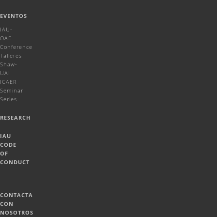
EVENTOS
IAU-
OAE
Conference
Talleres
Shaw-
UAI
ICAER
Seminar
Series
RESEARCH
IAU
CODE
OF
CONDUCT
CONTACTA
CON
NOSOTROS