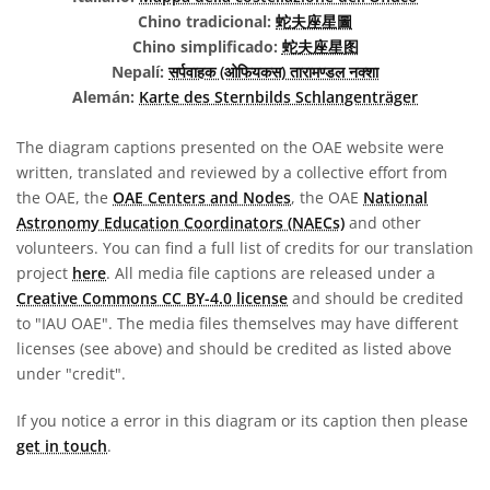
Chino tradicional:
蛇夫座星圖
Chino simplificado:
蛇夫座星图
Nepalí:
सर्पवाहक (ओफियकस) तारामण्डल नक्शा
Alemán:
Karte des Sternbilds Schlangenträger
The diagram captions presented on the OAE website were
written, translated and reviewed by a collective effort from
the OAE, the
OAE Centers and Nodes
, the OAE
National
Astronomy Education Coordinators (NAECs)
and other
volunteers. You can find a full list of credits for our translation
project
here
. All media file captions are released under a
Creative Commons CC BY-4.0 license
and should be credited
to "IAU OAE". The media files themselves may have different
licenses (see above) and should be credited as listed above
under "credit".
If you notice a error in this diagram or its caption then please
get in touch
.