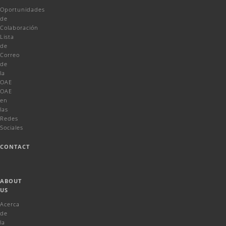
Oportunidades
de
Colaboración
Lista
de
Correo
de
la
OAE
OAE
en
las
Redes
Sociales
CONTACT
ABOUT
US
Acerca
de
la