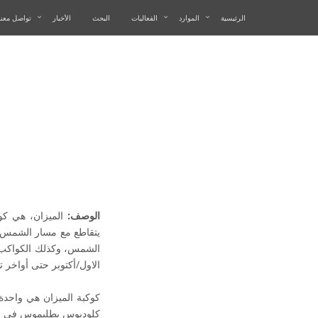
الرئيسية
الموارد
الفعاليات
البحث
الأخبار
تواصل معنا
الوصف:
الميزان، هي كوك
يتقاطع مع مسار الشمس (
الشمس، وكذلك الكواكب 
الاول/أكتوبر حتى أواخر ت
كلوديوس بطليموس في القر