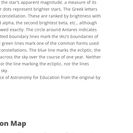
o the star's apparent magnitude, a measure of its
 dots represent brighter stars. The Greek letters
 constellation. These are ranked by brightness with
d alpha, the second brightest beta, etc., although
lowed exactly. The circle around Antares indicates
 dotted boundary lines mark the IAU's boundaries of
id green lines mark one of the common forms used
constellations. The blue line marks the ecliptic, the
across the sky over the course of one year. Neither
r the line marking the ecliptic, nor the lines
 sky.
ce of Astronomy for Education from the original by
المشاع الإبداعي نَسب المُصنَّف 4.0 دولي (CC BY 4.0) أيقونات
ion Map