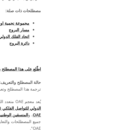
مصطلحات ذات صلة:
مجموعة نجمية او
مسار البروج
اتحاد الفلك الدولي
دائرة البروج
اطّلع على هذا المصطلح 
حالة المصطلح والتعريف:
ترجمة هذا المصطلح وتعريف
يُعد معجم OAE متعدد اللغات مشروعا تابعا لـ
الدولي للتواصل الفلكي (OAO)
OAE
، و
المنسقين الوطنيين لت
جميع المصطلحات والتعا
OAE".