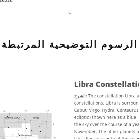
الرسوم التوضيحية المرتبطة
Libra Constellat
The constellation Libra 
الشرح:
constellations. Libra is surrou
Caput, Virgo, Hydra, Centaurus
ecliptic (shown here as a blue l
the sky over the course of a yea
November. The other planets of
Libra lies just south of the cel