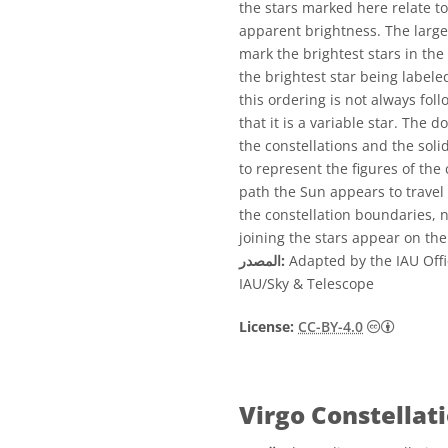
the stars marked here relate t
apparent brightness. The larger
mark the brightest stars in the
the brightest star being labele
this ordering is not always fol
that it is a variable star. The
the constellations and the sol
to represent the figures of the 
path the Sun appears to travel 
the constellation boundaries, no
joining the stars appear on the
Adapted by the IAU Offi
المصدر:
IAU/Sky & Telescope
License:
CC-BY-4.0
Virgo Constellat