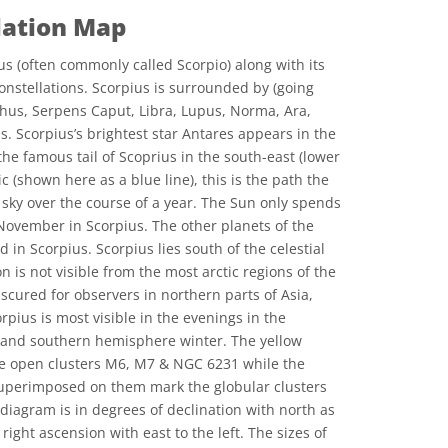
lation Map
us (often commonly called Scorpio) along with its
onstellations. Scorpius is surrounded by (going
hus, Serpens Caput, Libra, Lupus, Norma, Ara,
s. Scorpius’s brightest star Antares appears in the
 the famous tail of Scoprius in the south-east (lower
tic (shown here as a blue line), this is the path the
 sky over the course of a year. The Sun only spends
 November in Scorpius. The other planets of the
 in Scorpius. Scorpius lies south of the celestial
n is not visible from the most arctic regions of the
scured for observers in northern parts of Asia,
pius is most visible in the evenings in the
nd southern hemisphere winter. The yellow
the open clusters M6, M7 & NGC 6231 while the
 superimposed on them mark the globular clusters
diagram is in degrees of declination with north as
 right ascension with east to the left. The sizes of