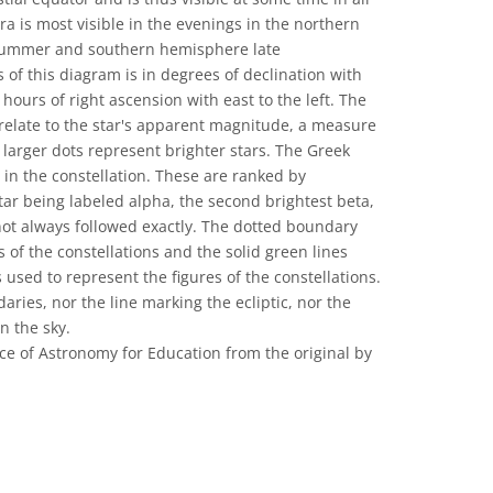
bra is most visible in the evenings in the northern
 summer and southern hemisphere late
 of this diagram is in degrees of declination with
 hours of right ascension with east to the left. The
 relate to the star's apparent magnitude, a measure
 larger dots represent brighter stars. The Greek
s in the constellation. These are ranked by
tar being labeled alpha, the second brightest beta,
 not always followed exactly. The dotted boundary
 of the constellations and the solid green lines
sed to represent the figures of the constellations.
aries, nor the line marking the ecliptic, nor the
n the sky.
ce of Astronomy for Education from the original by
المشاع الإبداعي نَسب المُصنَّف 4.0 دولي (CC BY 4.0) أيقونات