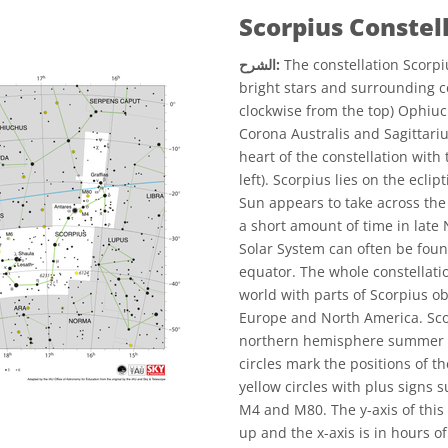
Scorpius Constel
The constellation Scorpi
الشرح:
bright stars and surrounding c
clockwise from the top) Ophiuc
Corona Australis and Sagittariu
heart of the constellation with
left). Scorpius lies on the eclip
Sun appears to take across the
a short amount of time in late
Solar System can often be found
equator. The whole constellatio
world with parts of Scorpius ob
Europe and North America. Scor
northern hemisphere summer a
circles mark the positions of 
yellow circles with plus signs
M4 and M80. The y-axis of this 
up and the x-axis is in hours of