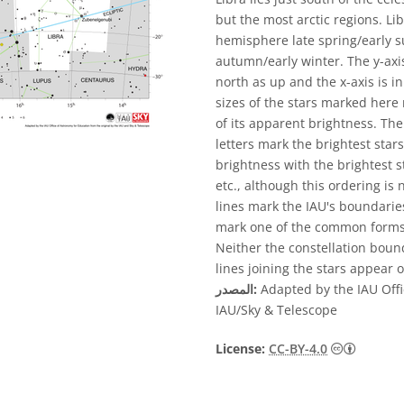
but the most arctic regions. Li
hemisphere late spring/early
autumn/early winter. The y-axis
north as up and the x-axis is in
sizes of the stars marked here
of its apparent brightness. The
letters mark the brightest star
brightness with the brightest s
etc., although this ordering is
lines mark the IAU's boundaries
mark one of the common forms u
Neither the constellation bound
lines joining the stars appear o
Adapted by the IAU Offi
المصدر:
IAU/Sky & Telescope
License:
CC-BY-4.0