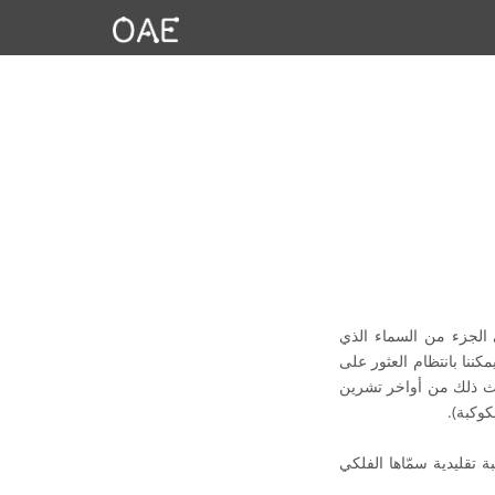
 الجزء من السماء الذي
نا بانتظام العثور على
ث ذلك من أواخر تشرين
كوكبة).
حدة من 88 كوكبة حديثة حددها اتحاد الفلك الدولي، وهي أيضاً واحدة من 48 كوكبة تقليدية سمّاها الفلكي