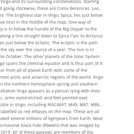
Virgo and its surrounding constellations. Starting
d going clockwise, these are Coma Berenices, Leo,
s. The brightest star in Virgo, Spica, lies just below
lue line) in the middle of the map. One way of
sky is to follow the handle of the Big Dipper to the
along a line straight down to Spica (“arc to Arcturus
ies just below the ecliptic. The ecliptic is the path
the sky over the course of a year. The Sun is in
te October. The other planets of the Solar System
go spans the celestial equator and is thus part of it
ear from all of planet Earth with some of the
most arctic and antarctic regions of the world. Virgo
s in the northern hemisphere spring and southern
lation Virgo appears as a person lying with their
ic, arms outstretched, and feet pointed east.
isible in Virgo, including NGC4697, M49, M87, M86,
labelled as red ellipses on the map. These are all
ocated several millions of lightyears from Earth. Most
permassive black hole (Pōwehi) that was imaged by
 2019. All of these galaxies are members of the