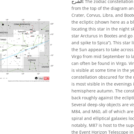
The zodiac constellation 
الشرح:
from the top of the diagram an
Crater, Corvus, Libra, and Boote
the ecliptic (shown here as a b
locating this star in the night 
star Arcturus in Bootes and go 
and spike to Spica”). This star l
the Sun appears to take across 
Virgo from mid September to la
can often be found in Virgo. Vir
is visible at some time in the y
constellation obscured for the 
is most visible in the evening
hemisphere autumn. The constel
back roughly against the eclipt
Several deep-sky objects are v
M84, and M60, all of which are 
spiral and elliptical galaxies l
notably, M87 is host to the su
the Event Horizon Telescope in