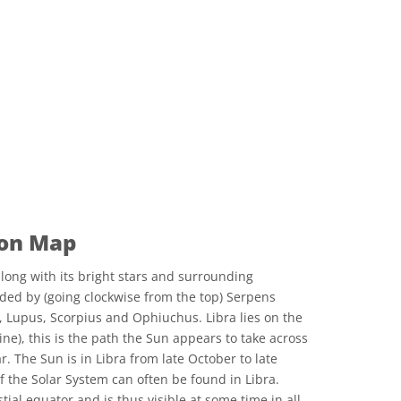
ion Map
along with its bright stars and surrounding
nded by (going clockwise from the top) Serpens
, Lupus, Scorpius and Ophiuchus. Libra lies on the
ine), this is the path the Sun appears to take across
r. The Sun is in Libra from late October to late
 the Solar System can often be found in Libra.
estial equator and is thus visible at some time in all