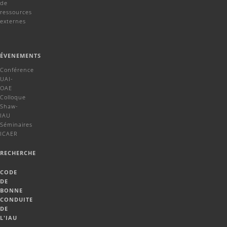
de
ressources
externes
ÉVENEMENTS
Conférence
UAI-
OAE
Colloque
Shaw-
IAU
Séminaires
ICAER
RECHERCHE
CODE
DE
BONNE
CONDUITE
DE
L'IAU