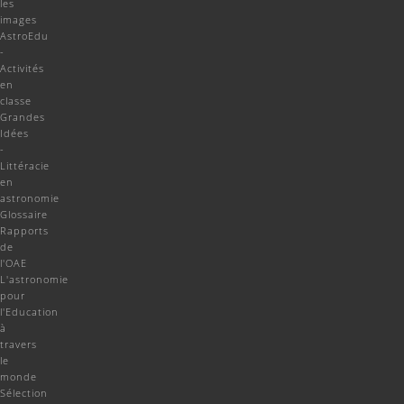
les
images
AstroEdu
-
Activités
en
classe
Grandes
Idées
-
Littéracie
en
astronomie
Glossaire
Rapports
de
l'OAE
L'astronomie
pour
l'Education
à
travers
le
monde
Sélection