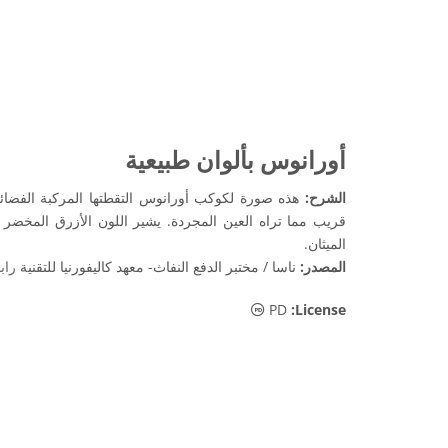
أورانوس بألوان طبيعية
الشرح:
قريب مما تراه العين المجردة. يشير اللون الأزرق المخضر
الميثان.
المصدر:
ناسا / مختبر الدفع النفاث- معهد كاليفورنيا للتقنية
راب
الملكية العامة أيقونات
PD
:License