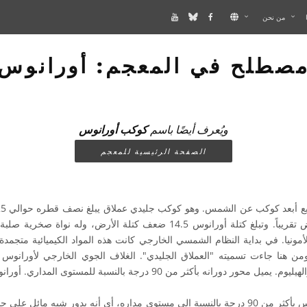
من نحن
صطلح في المعجم: أورانوس
ويُعرف أيضًا باسم
كوكب أورانوس
الصفحة الرئيسية للمعجم
أضعاف نصف قطر الأرض تقريباً. وتبلغ كتلة أورانوس 14.5 ضعف كتلة الأرض، و
أمونيا. في بداية النظام الشمسي الخارجي كانت هذه المواد الكيميائية متجمدة. 
من هنا جاءت تسميته "العملاق الجليدي". الغلاف الجوي الخارجي لأورانوس
نه بأكثر من 90 درجة بالنسبة للمستوى المداري. أورانوس لديه نظام حلقي.
يميل محور دوران أورانوس بأكثر من 90 درجة بالنسبة إلى مستوى مداره، أي أنه يدور شبه مائ