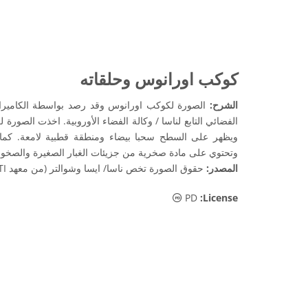
كوكب اورانوس وحلقاته
الشرح:
ويظهر على السطح سحبا بيضاء ومنطقة قطبية لامعة. كما
وتحتوي على مادة صخرية من جزيئات الغبار الصغيرة والصخور 
المصدر:
حقوق الصورة تخص ناسا/ ايسا وشوالتر (من معهد SETI )
الملكية العامة أيقونات
PD
:License