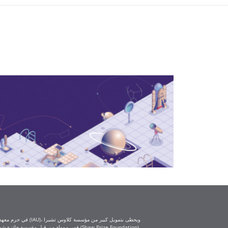
(Klaus Tschira Foundation) ومؤسسة كارل تسايس (Carl Zeiss Foundation). أما ورش العمل التعليمية IAU-Shaw فهي ممولة من قبل مؤسسة جائزة شو (Shaw Prize Foundation).