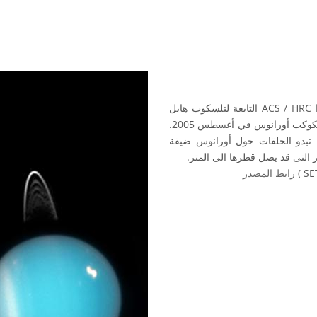
الصورة لكوكب اورانوس وقد رصد بواسطة الكاميرا ACS / HRC التابعة لتلسكوب هابل
الفضائي التابع لناسا / وكالة الفضاء الأوروبية. اخذت الصورة لكوكب أورانوس في أغسطس 2005.
 تبدو الحلقات حول أورانوس ضيقة
التى قد يصل قطرها الى المتر.
رابط المصدر