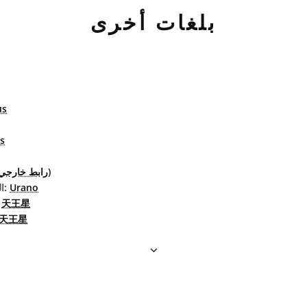
بلغات أخرى
us
s
天王星 (رابط خارجي)
Urano
البرتغاليّة البرازيليّة:
天王星
الصين
天王星