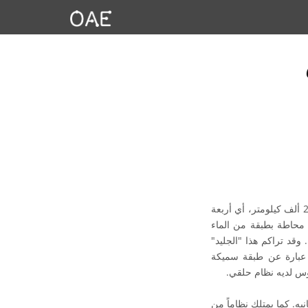
أورانوس هو سابع أبعد كوكب عن الشمس. وهو كوكب جليدي عملاق يبلغ نصف قطره حوالي 25 ألف كيلومتر، أي أربعة
له نواة صخرية صلبة محاطة بطبقة من الماء
وقد تراكم هذا "الجليد"
 عبارة عن طبقة سميكة
ل على جانبه. كما يمتلك نظاماً من