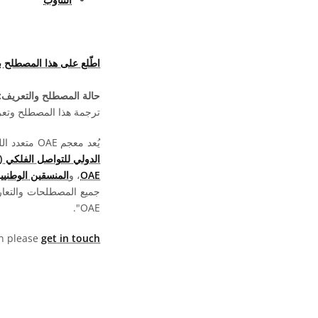
اطّلع على هذا المصطلح 
حالة المصطلح والتعريف:
ترجمة هذا المصطلح وتعريف
يُعد معجم OAE متعدد اللغات مشروعا تابعا لـ
الدولي للتواصل الفلكي (OAO)
OAE
، و
المنسقين الوطنيين لت
جميع المصطلحات والتعا
OAE".
hen please
get in touch