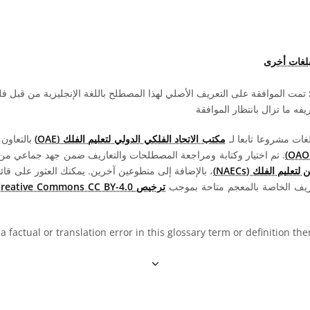
بلغات أخرى
تمت الموافقة على التعريف الأصلي لهذا المصطلح باللغة الإنجليزية من قبل 
ه ما تزال بانتظار الموافقة
مكتب الاتحاد الفلكي الدولي لتعليم الفلك (OAE)
بالتعاون
. تم اختيار وكتابة ومراجعة المصطلحات والتعاريف ضمن جهد جماعي من قبل 
عليم الفلك (NAECs)
، بالإضافة إلى متطوعين آخرين. يمكنك العثور على قائم
ريف الخاصة بالمعجم متاحة بموجب
ترخيص Creative Commons CC BY-4.0
 a factual or translation error in this glossary term or definition t