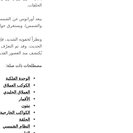
الحلقات.
والشمس). ويستغرق حوالي 84 سنة ليكمل دورة واحدة حول الشمس. ولديه أكثر من 25 قمراً معروفاً أو تا
ونظراً لخفوتِه الشديد، ف
يُكتشف منذ العصور القديم
مصطلحات ذات صلة:
الوحدة الفلكية
الكوكب العملاق
العملاق الجليدي
الأقمار
نبتون
الكواكب الخارجية
الحلقة
النظام الشمسي
التناوب