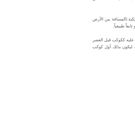
وذجية تُقدّر بحوالي 2.9 مليار كيلومتر، أي ما يعادل نحو 19 وحدة فلكية (المسافة بين الأرض
رف عليه ككوكب قبل العصر
على يد الفلكي ويليام هيرشل، ليكون بذلك أول كوكب