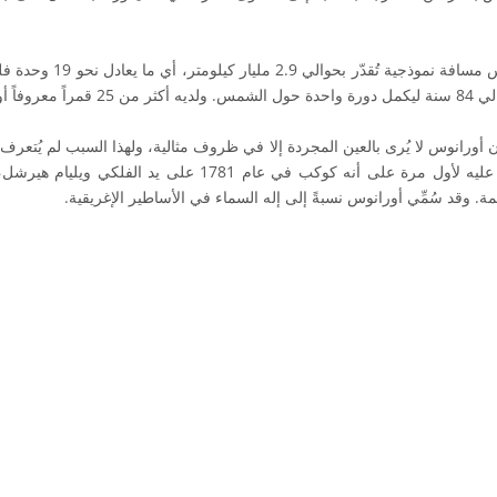
يبعد أورانوس عن الشمس مسافة نم
بعاً طبيعياً.
إن أورانوس لا يُرى بالعين المجردة إلا في ظروف مثالية، ولهذا السبب لم يُتع
الحديث. وقد تم التعرّف عليه لأول مرة على أنه كوكب في عام 1781 
ة. وقد سُمِّي أورانوس نسبةً إلى إله السماء في الأساطير الإغريقية.