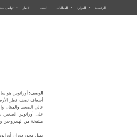
الرئيسية
الموارد
الفعاليات
البحث
الأخبار
تواصل معنا
م
الوصف:
عالي الضغط والميثان وال
على أورانوس الصغير، و
منتفخة من الهيدروجين والهيليوم. يميل محور دورا