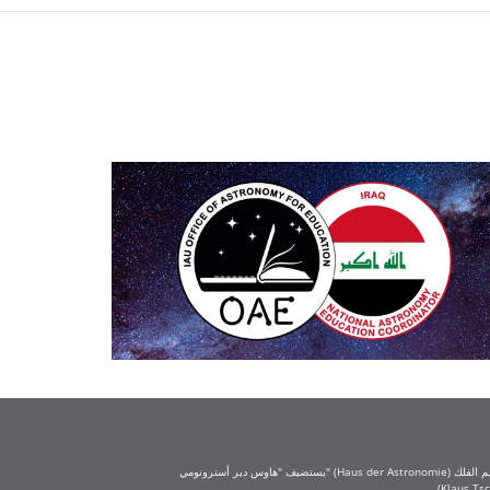
يستضيف "هاوس دير أسترونومي" (Haus der Astronomie) مكتب تعليم الفلك (OAE) في حرم معهد ماكس بلانك لعلم الفلك في هايدلبرغ. يُعد مكتب تعليم الفلك جزءًا من الاتحاد الفلكي الدولي (IAU)، ويحظى بتمويل كبير من مؤسسة كلاوس تشيرا