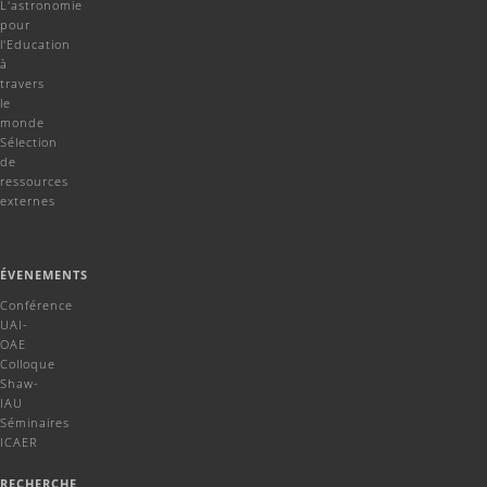
L'astronomie
pour
l'Education
à
travers
le
monde
Sélection
de
ressources
externes
ÉVENEMENTS
Conférence
UAI-
OAE
Colloque
Shaw-
IAU
Séminaires
ICAER
RECHERCHE