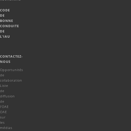
CODE
DE
BONNE
CONDUITE
DE
L'IAU
CONTACTEZ-
NOUS
Opportunités
de
collaboration
Liste
de
diffusion
de
l'OAE
OAE
sur
les
médias