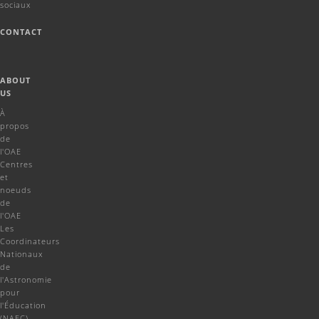
sociaux
CONTACT
ABOUT
US
À
propos
de
l'OAE
Centres
et
noeuds
de
l'OAE
Les
Coordinateurs
Nationaux
de
l'Astronomie
pour
l'Éducation
(NAEC)