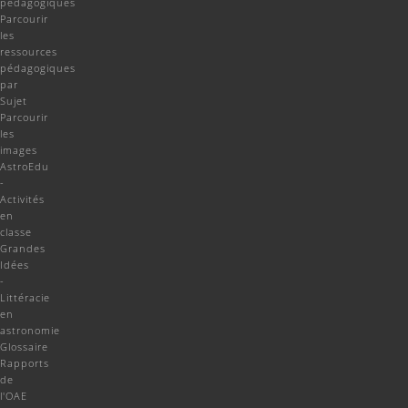
pédagogiques
Parcourir
les
ressources
pédagogiques
par
Sujet
Parcourir
les
images
AstroEdu
-
Activités
en
classe
Grandes
Idées
-
Littéracie
en
astronomie
Glossaire
Rapports
de
l'OAE