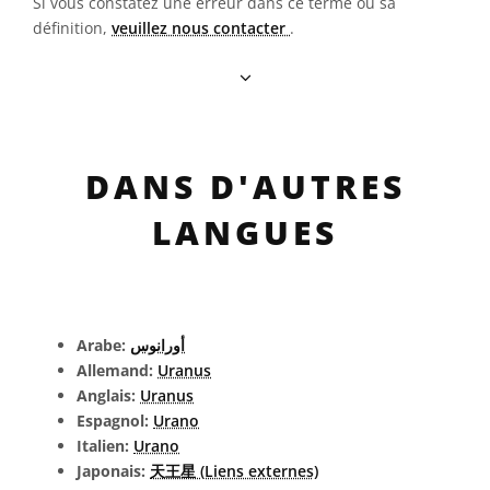
Si vous constatez une erreur dans ce terme ou sa
définition,
veuillez nous contacter
.
DANS D'AUTRES
LANGUES
Arabe:
أورانوس
Allemand:
Uranus
Anglais:
Uranus
Espagnol:
Urano
Italien:
Urano
Japonais:
天王星 (Liens externes)