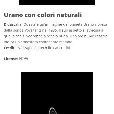
Urano con colori naturali
Didascalia:
Questa è un'immagine del pianeta Urano ripresa
dalla sonda Voyager 2 nel 1986. Il suo aspetto si avvicina a
quello che si vedrebbe a occhio nudo. Il colore blu-verdastro
indica un'atmosfera contenente metano.
Crediti:
NASA/JPL-Caltech
link ai crediti
Dominio Pubblico icone
License:
PD