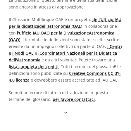
La traduzione di questo termine e della sua definizione
sono ancora in attesa di approvazione
Il Glossario Multilingue OAE é un progetto
dell'Ufficio IAU
per la didatticadell'astronomia (OAE)
in collaborazione
con
l'ufficio IAU OAO per la DivulgazioneAstronomica
(OAO)
. I termini e le definizioni sono stater scelte, scritte
eriviste da un impegno collettivo da parte di OAE,
i Centri
e i Nodi OAE
e i
Coordinatori Nazionali per la Didattica
dell'Astronomia
e da altri volontari.Potete trovare una
lista completa dei crediti
, Tutti i termini del glossarioE le
definizioni sono pubblicate su
Creative Commons CC BY-
4.0 licenza
e dovrebbero essere accreditate ad IAU OAE.
Se noti un errore di fatto o di traduzione in questo
termine del glossario,
per favore contattaci
.