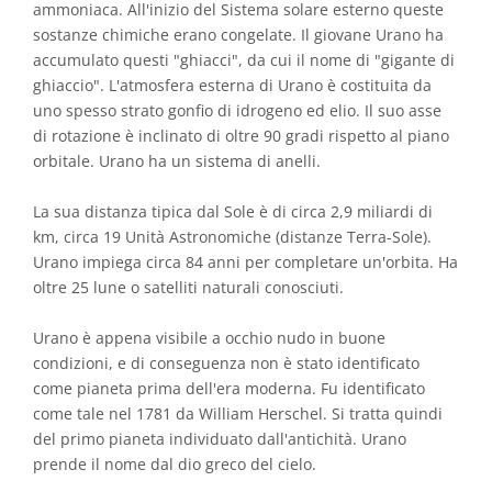
ammoniaca. All'inizio del Sistema solare esterno queste
sostanze chimiche erano congelate. Il giovane Urano ha
accumulato questi "ghiacci", da cui il nome di "gigante di
ghiaccio". L'atmosfera esterna di Urano è costituita da
uno spesso strato gonfio di idrogeno ed elio. Il suo asse
di rotazione è inclinato di oltre 90 gradi rispetto al piano
orbitale. Urano ha un sistema di anelli.
La sua distanza tipica dal Sole è di circa 2,9 miliardi di
km, circa 19 Unità Astronomiche (distanze Terra-Sole).
Urano impiega circa 84 anni per completare un'orbita. Ha
oltre 25 lune o satelliti naturali conosciuti.
Urano è appena visibile a occhio nudo in buone
condizioni, e di conseguenza non è stato identificato
come pianeta prima dell'era moderna. Fu identificato
come tale nel 1781 da William Herschel. Si tratta quindi
del primo pianeta individuato dall'antichità. Urano
prende il nome dal dio greco del cielo.