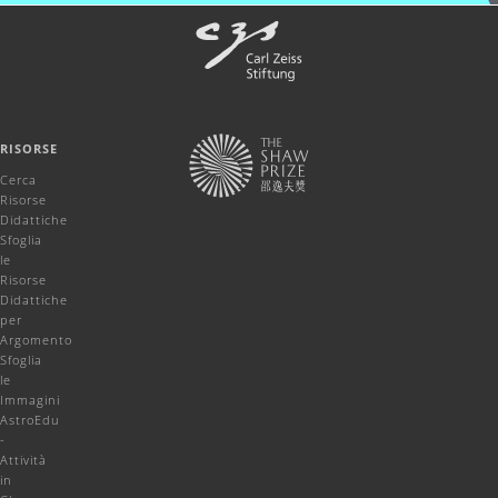
RISORSE
Cerca
Risorse
Didattiche
Sfoglia
le
Risorse
Didattiche
per
Argomento
Sfoglia
le
Immagini
AstroEdu
-
Attività
in