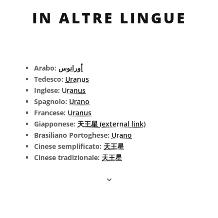
IN ALTRE LINGUE
Arabo:
أورانوس
Tedesco:
Uranus
Inglese:
Uranus
Spagnolo:
Urano
Francese:
Uranus
Giapponese:
天王星 (external link)
Brasiliano Portoghese:
Urano
Cinese semplificato:
天王星
Cinese tradizionale:
天王星