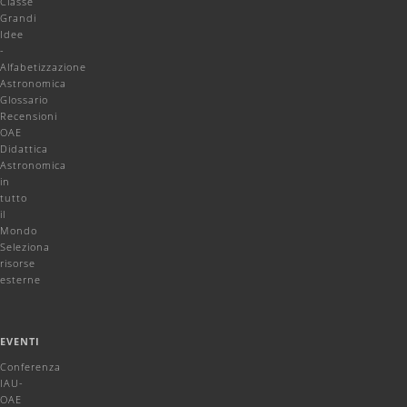
Classe
Grandi
Idee
-
Alfabetizzazione
Astronomica
Glossario
Recensioni
OAE
Didattica
Astronomica
in
tutto
il
Mondo
Seleziona
risorse
esterne
EVENTI
Conferenza
IAU-
OAE