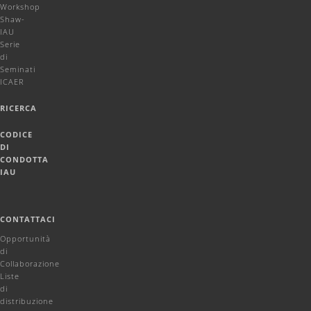
Workshop
Shaw-
IAU
Serie
di
Seminati
ICAER
RICERCA
CODICE
DI
CONDOTTA
IAU
CONTATTACI
Opportunità
di
Collaborazione
Liste
di
distribuzione