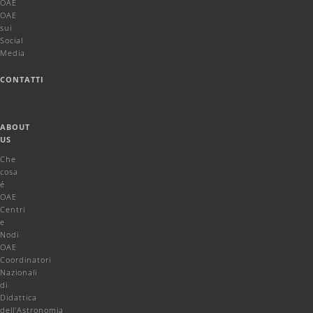
OAE
OAE
sui
Social
Media
CONTATTI
ABOUT
US
Che
cosa
é
OAE
Centri
e
Nodi
OAE
Coordinatori
Nazionali
di
Didattica
dell'Astronomia