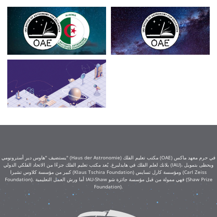
يستضيف "هاوس دير أسترونومي" (Haus der Astronomie) مكتب تعليم الفلك (OAE) في حرم معهد ماكس
بلانك لعلم الفلك في هايدلبرغ. يُعد مكتب تعليم الفلك جزءًا من الاتحاد الفلكي الدولي (IAU)، ويحظى بتمويل
كبير من مؤسسة كلاوس تشيرا (Klaus Tschira Foundation) ومؤسسة كارل تسايس (Carl Zeiss
Foundation). أما ورش العمل التعليمية IAU-Shaw فهي ممولة من قبل مؤسسة جائزة شو (Shaw Prize
Foundation).