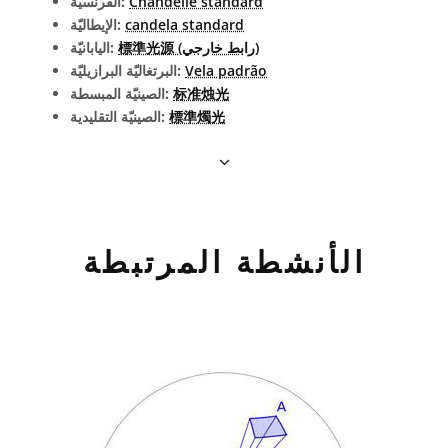
Chandelle standard
الفرنسيّة:
candela standard
الإيطاليّة:
標準光源 (رابط خارجي)
اليابانيّة:
Vela padrão
البرتغاليّة البرازيليّة:
标准烛光
الصينيّة المبسطة:
標準燭光
الصينيّة التقليدية:
الأنشطة المرتبطة