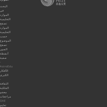
البحث
في
الموارد
التعليمية
تصفح
الموارد
التعليمية
حسب
الموضوع
تصفح
الصور
أنشطة
صفية
-
AstroEdu
الأفكار
الكبرى
-
الثقافة
الفلكية
معجم
مراجعات
OAE
تعليم