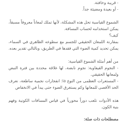
- قريبة وخافتة.
- أو بعيدة ومضيئة جداً.
الشموع القياسية تحل هذه المشكلة، لأنها تملك لمعاناً معروفاً مسبقاً،
يمكن استخدامه لحساب المسافة.
كيف؟
بمقارنة اللمعان الحقيقي للجسم مع سطوعه الظاهري في السماء،
يمكن تحديد كمية الضوء التي فقدها في الطريق، وبالتالي تقدير بعده.
من أهم أمثلة الشموع القياسية:
- النجوم القيفاوية: نجوم نابضة، لها علاقة محددة بين فترة النبض
ولمعانها الحقيقي.
- المستعرات العظمى من النوع Ia: انفجارات نجمية ساطعة، نعرف
الحد الأقصى للمعانها وكم يستغرق الضوء حتى يبدأ في الانخفاض
هذه الأدوات تلعب دوراً محورياً في قياس المسافات الكونية وفهم
بنية الكون.
مصطلحات ذات صلة: