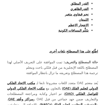
القدر المطلق
القدرالظاهري
نجم قيفاوي متغير
اللمعان
الانفجار الاعظم
سُلَّم المسافات الكونية
اطّلع على هذا المصطلح بلغات أخرى
حالة المصطلح والتعريف:
تمت الموافقة على التعريف الأصلي لهذا
المصطلح باللغة الإنجليزية من قبل فلكي باحث ومعلم
ترجمة هذا المصطلح وتعريفه ما تزال بانتظار الموافقة
يُعد معجم OAE متعدد اللغات مشروعا تابعا لـ
مكتب الاتحاد الفلكي
الدولي لتعليم الفلك (OAE)
بالتعاون مع
مكتب الاتحاد الفلكي الدولي
للتواصل الفلكي (OAO)
. تم اختيار وكتابة ومراجعة المصطلحات
والتعاريف ضمن جهد جماعي من قبل OAE و
مراكز وعُقد OAE
،
و
المنسقين الوطنيين لتعليم الفلك (NAECs)
، بالإضافة إلى متطوعين