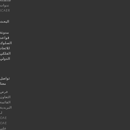
ندوات
ICAER
البحث
مدونة
قواعد
السلوك
للاتحاد
الفلكي
الدولي
تواصل
معنا
فرص
التعاون
القائمة
البريدية
لـ
OAE
OAE
على