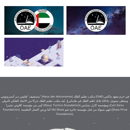
يستضيف "هاوس دير أسترونومي" (Haus der Astronomie) مكتب تعليم الفلك (OAE) في حرم معهد ماكس
بلانك لعلم الفلك في هايدلبرغ. يُعد مكتب تعليم الفلك جزءًا من الاتحاد الفلكي الدولي (IAU)، ويحظى بتمويل
كبير من مؤسسة كلاوس تشيرا (Klaus Tschira Foundation) ومؤسسة كارل تسايس (Carl Zeiss
Foundation). أما ورش العمل التعليمية IAU-Shaw فهي ممولة من قبل مؤسسة جائزة شو (Shaw Prize
Foundation).