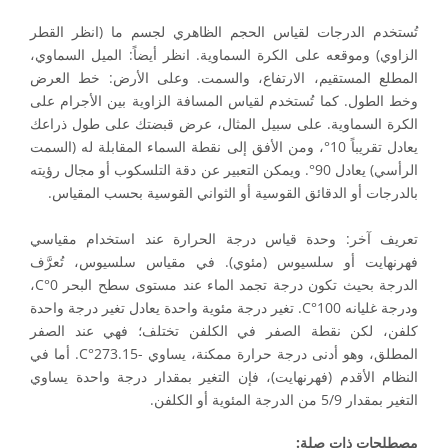
تُستخدم الدرجات لقياس الحجم الظاهري لجسم ما (انظر القطر
الزاوي) وموقعه على الكرة السماوية. انظر أيضاً: الميل السماوي،
المطلع المستقيم، الارتفاع، والسمت. وعلى الأرض: خط العرض
وخط الطول. كما تُستخدم لقياس المسافة الزاوية بين الأجرام على
الكرة السماوية. على سبيل المثال، عرض قبضتك على طول ذراعك
يعادل تقريباً 10°، ومن الأفق إلى نقطة السماء المقابلة له (السمت
الرأسي) يعادل 90°. ويمكن التعبير عن دقة التلسكوب أو مجال رؤيته
بالدرجات أو الدقائق القوسية أو الثواني القوسية بحسب المقياس.
تعريف آخر: وحدة قياس درجة الحرارة عند استخدام مقياسي
فهرنهايت أو سلسيوس (مئوي). في مقياس سلسيوس، تُعرَّف
الدرجة بحيث تكون درجة تجمد الماء عند مستوى سطح البحر 0°C،
ودرجة غليانه 100°C. تغير درجة مئوية واحدة يعادل تغير درجة واحدة
كلفن، لكن نقطة الصفر في الكلفن تختلف؛ فهي عند الصفر
المطلق، وهو أدنى درجة حرارة ممكنة، يساوي -273.15°C. أما في
النظام الأقدم (فهرنهايت)، فإن التغير بمقدار درجة واحدة يساوي
التغير بمقدار 5/9 من الدرجة المئوية أو الكلفن.
مصطلحات ذات صلة: