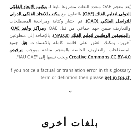
يُعد معجم OAE متعدد اللغات مشروعا تابعا لـ
مكتب الاتحاد الفلكي
الدولي لتعليم الفلك (OAE)
بالتعاون مع
مكتب الاتحاد الفلكي الدولي
للتواصل الفلكي (OAO)
. تم اختيار وكتابة ومراجعة المصطلحات
والتعاريف ضمن جهد جماعي من قبل OAE و
مراكز وعُقد OAE
،
و
المنسقين الوطنيين لتعليم الفلك (NAECs)
، بالإضافة إلى متطوعين
آخرين. يمكنك العثور على قائمة كاملة بالاعتمادات
هنا
. جميع
المصطلحات والتعاريف الخاصة بالمعجم متاحة بموجب
ترخيص
Creative Commons CC BY-4.0
ويجب نسبها إلى "IAU OAE".
If you notice a factual or translation error in this glossary
.
term or definition then please
get in touch
بلغات أخرى