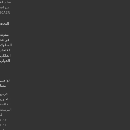
سلسلة
ندوات
ICAER
البحث
مدونة
قواعد
السلوك
للاتحاد
الفلكي
الدولي
تواصل
معنا
فرص
التعاون
القائمة
البريدية
لـ
OAE
OAE