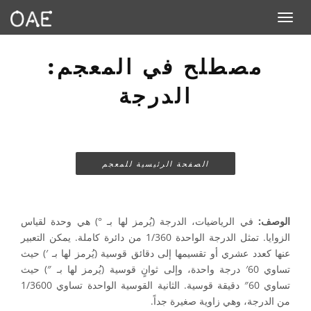
Toggle navigation
مصطلح في المعجم:
الدرجة
الصفحة الرئيسية للمعجم
الوصف:
في الرياضيات، الدرجة (يُرمز لها بـ °) هي وحدة لقياس
الزوايا. تمثل الدرجة الواحدة 1/360 من دائرة كاملة. يمكن التعبير
عنها كعدد عشري أو تقسيمها إلى دقائق قوسية (يُرمز لها بـ ′) حيث
تساوي 60′ درجة واحدة، وإلى ثوانٍ قوسية (يُرمز لها بـ ″) حيث
تساوي 60″ دقيقة قوسية. الثانية القوسية الواحدة تساوي 1/3600
من الدرجة، وهي زاوية صغيرة جداً.