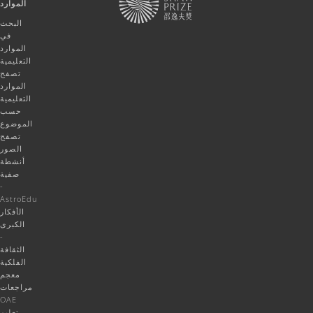
الموارد
البحث
في
الموارد
التعليمية
تصفح
الموارد
التعليمية
حسب
الموضوع
تصفح
الصور
أنشطة
صفية
-
AstroEdu
الأفكار
الكبرى
-
الثقافة
الفلكية
معجم
مراجعات
OAE
تعليم