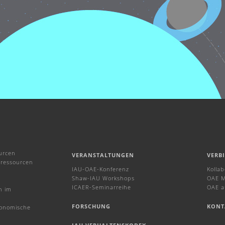
urcen
VERANSTALTUNGEN
VERB
ressourcen
IAU-OAE-Konferenz
Kolla
Shaw-IAU Workshops
OAE M
ICAER-Seminarreihe
OAE a
n im
FORSCHUNG
KONT
ronomische