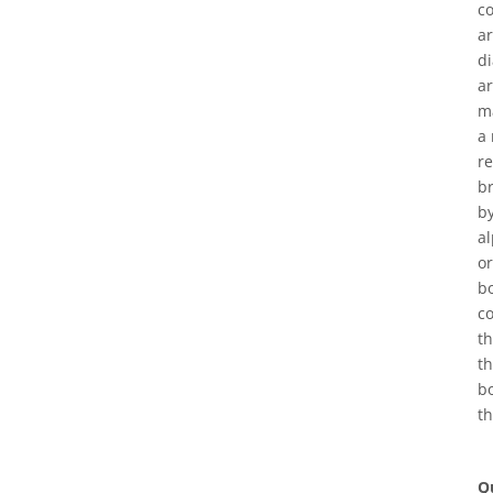
co
a
di
ar
ma
a 
re
br
by
al
or
bo
co
t
th
bo
th
Q