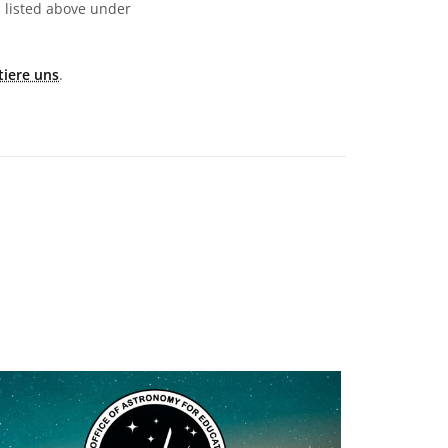
s listed above under
tiere uns
.