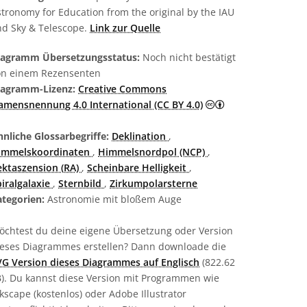
tronomy for Education from the original by the IAU
nd Sky & Telescope.
Link zur Quelle
iagramm Übersetzungsstatus:
Noch nicht bestätigt
on einem Rezensenten
iagramm-Lizenz:
Creative Commons
Creative Commons
amensnennung 4.0 International (CC BY 4.0)
nliche Glossarbegriffe:
Deklination
,
immelskoordinaten
,
Himmelsnordpol (NCP)
,
ektaszension (RA)
,
Scheinbare Helligkeit
,
iralgalaxie
,
Sternbild
,
Zirkumpolarsterne
ategorien:
Astronomie mit bloßem Auge
öchtest du deine eigene Übersetzung oder Version
ieses Diagrammes erstellen? Dann downloade die
VG Version dieses Diagrammes auf Englisch
(822.62
B). Du kannst diese Version mit Programmen wie
kscape (kostenlos) oder Adobe Illustrator