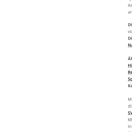
As
a
D
v
D
N
Äh
H
R
Sp
K
M
d
S
k
In