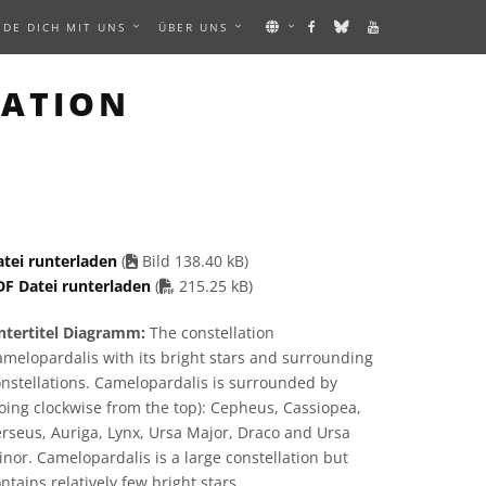
NDE DICH MIT UNS
ÜBER UNS
AGE
LATION
atei runterladen
(
Bild 138.40 kB)
PDF file
DF Datei runterladen
(
215.25 kB)
ntertitel Diagramm:
The constellation
melopardalis with its bright stars and surrounding
nstellations. Camelopardalis is surrounded by
oing clockwise from the top): Cepheus, Cassiopea,
rseus, Auriga, Lynx, Ursa Major, Draco and Ursa
nor. Camelopardalis is a large constellation but
ntains relatively few bright stars.