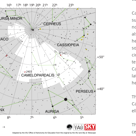
Ca
su
no
al
h
so
ci
t
Ca
l
h
Th
C
el
T
ce