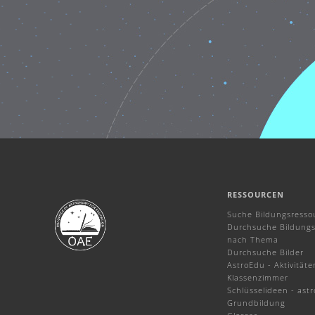
RESSOURCEN
Suche Bildungsresso
Durchsuche Bildungs
nach Thema
Durchsuche Bilder
AstroEdu - Aktivitäte
Klassenzimmer
Schlüsselideen - ast
Grundbildung