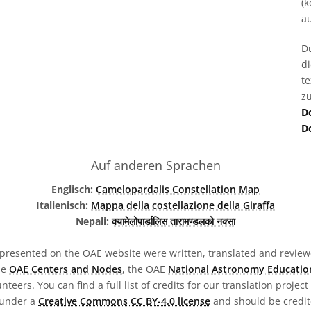
(k
au
D
d
t
zu
D
D
Auf anderen Sprachen
Englisch:
Camelopardalis Constellation Map
Italienisch:
Mappa della costellazione della Giraffa
Nepali:
क्यामेलोपार्डालिस तारामण्डलको नक्सा
presented on the OAE website were written, translated and reviewe
he
OAE Centers and Nodes
, the OAE
National Astronomy Educatio
teers. You can find a full list of credits for our translation project
 under a
Creative Commons CC BY-4.0 license
and should be credit