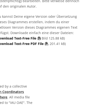
ostenpflichtig) bearbeiten. Bitte verweise dennoch
f den originalen Autor.
u kannst Deine eigene Version oder Übersetzung
ieses Diagrammes erstellen, indem du einer
extlosen Version dieses Diagrammes eigenen Text
fügst. Downloade einfach eine dieser Dateien:
ownload Text-Free File
(
Bild 125.88 kB)
PDF file
ownload Text-Free PDF File
(
201.41 kB)
d by a collective
n Coordinators
here
. All media file
ed to "IAU OAE". The