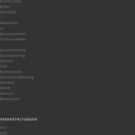
Durchsuche
Bilder
AstroEdu
-
Aktivitäten
im
Klassenzimmer
Schlüsselideen
-
astronomische
Grundbildung
Glossar
OAE
Rezensionen
Astronomiebildung
weltweit
Wähle
externe
Ressourcen
VERANSTALTUNGEN
IAU-
OAE-