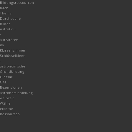
Bildungsressourcen
nach
Thema
Durchsuche
Bilder
AstroEdu
-
Aktivitäten
im
Klassenzimmer
Schlüsselideen
-
astronomische
Grundbildung
Glossar
OAE
Rezensionen
Astronomiebildung
weltweit
Wähle
externe
Ressourcen