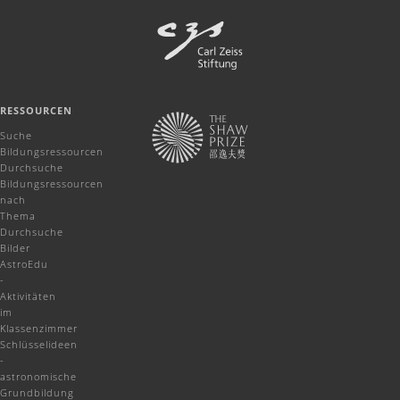
RESSOURCEN
Suche
Bildungsressourcen
Durchsuche
Bildungsressourcen
nach
Thema
Durchsuche
Bilder
AstroEdu
-
Aktivitäten
im
Klassenzimmer
Schlüsselideen
-
astronomische
Grundbildung