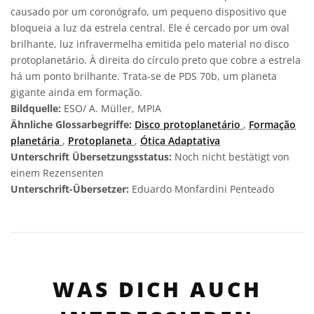
causado por um coronógrafo, um pequeno dispositivo que
bloqueia a luz da estrela central. Ele é cercado por um oval
brilhante, luz infravermelha emitida pelo material no disco
protoplanetário. À direita do círculo preto que cobre a estrela
há um ponto brilhante. Trata-se de PDS 70b, um planeta
gigante ainda em formação.
Bildquelle:
ESO/ A. Müller, MPIA
Ähnliche Glossarbegriffe:
Disco protoplanetário
,
Formação
planetária
,
Protoplaneta
,
Ótica Adaptativa
Unterschrift Übersetzungsstatus:
Noch nicht bestätigt von
einem Rezensenten
Unterschrift-Übersetzer:
Eduardo Monfardini Penteado
WAS DICH AUCH