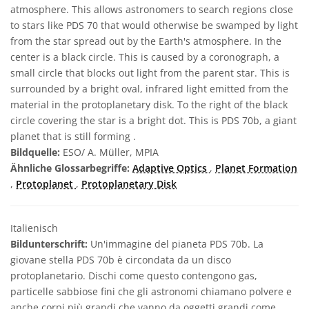
atmosphere. This allows astronomers to search regions close
to stars like PDS 70 that would otherwise be swamped by light
from the star spread out by the Earth's atmosphere. In the
center is a black circle. This is caused by a coronograph, a
small circle that blocks out light from the parent star. This is
surrounded by a bright oval, infrared light emitted from the
material in the protoplanetary disk. To the right of the black
circle covering the star is a bright dot. This is PDS 70b, a giant
planet that is still forming .
Bildquelle:
ESO/ A. Müller, MPIA
Ähnliche Glossarbegriffe:
Adaptive Optics
,
Planet Formation
,
Protoplanet
,
Protoplanetary Disk
Italienisch
Bildunterschrift:
Un'immagine del pianeta PDS 70b. La
giovane stella PDS 70b è circondata da un disco
protoplanetario. Dischi come questo contengono gas,
particelle sabbiose fini che gli astronomi chiamano polvere e
anche corpi più grandi che vanno da oggetti grandi come