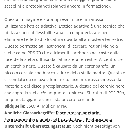
sassolini a protopianeti (pianeti ancora in formazione).
Questa immagine è stata ripresa in luce infrarossa
utilizzando l'ottica adattiva. L'ottica adattiva è una tecnica che
utilizza specchi flessibili e analisi computerizzate per
eliminare l'effetto di sfocatura dovuta all'atmosfera terrestre.
Questo permette agli astronomi di cercare regioni vicine a
stelle come PDS 70 che altrimenti sarebbero nascoste dalla
luce della stella diffusa dall'atmosfera terrestre. Al centro c'è
un cerchio nero. Questo è causato da un coronografo, un
piccolo cerchio che blocca la luce della stella madre. Questo è
circondato da un ovale luminoso, luce infrarossa emessa dal
materiale del disco protoplanetario. A destra del cerchio nero
che copre la stella c'è un punto luminoso. Si tratta di PDS 70b,
un pianeta gigante che si sta ancora formando.
Bildquelle:
ESO/ A. Müller, MPIA
Ähnliche Glossarbegriffe:
Disco protoplanetario
,
Formazione dei pianeti
,
ottica adattiva
,
Protopianeta
Unterschrift Übersetzungsstatus:
Noch nicht bestätigt von