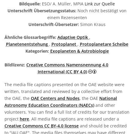
Bildquelle:
ESO/ A. Müller, MPIA
Link zur Quelle
Unterschrift Übersetzungsstatus:
Noch nicht bestätigt von
einem Rezensenten
Unterschrift-Übersetzer:
Simon Kraus
Ähnliche Glossarbegriffe:
Adaptive Optik
,
Planetenentstehung
,
Protoplanet
,
Protoplanetare Scheibe
Kategorien:
Exoplaneten & Astrobiologie
Bildlizenz:
Creative Commons Namensnennung 4.0
Creative Commons 
International (CC BY 4.0)
The media file captions presented on the OAE website were
written, translated and reviewed by a collective effort from
the OAE, the
OAE Centers and Nodes
, the OAE
National
Astronomy Education Coordinators (NAECs)
and other
volunteers. You can find a full list of credits for our translation
project
here
. All media file captions are released under a
Creative Commons CC BY-4.0 license
and should be credited
to "IAU OAE". The media files themselves may have different