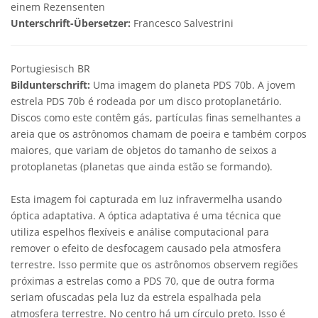
einem Rezensenten
Unterschrift-Übersetzer:
Francesco Salvestrini
Portugiesisch BR
Bildunterschrift:
Uma imagem do planeta PDS 70b. A jovem
estrela PDS 70b é rodeada por um disco protoplanetário.
Discos como este contêm gás, partículas finas semelhantes a
areia que os astrônomos chamam de poeira e também corpos
maiores, que variam de objetos do tamanho de seixos a
protoplanetas (planetas que ainda estão se formando).
Esta imagem foi capturada em luz infravermelha usando
óptica adaptativa. A óptica adaptativa é uma técnica que
utiliza espelhos flexíveis e análise computacional para
remover o efeito de desfocagem causado pela atmosfera
terrestre. Isso permite que os astrônomos observem regiões
próximas a estrelas como a PDS 70, que de outra forma
seriam ofuscadas pela luz da estrela espalhada pela
atmosfera terrestre. No centro há um círculo preto. Isso é