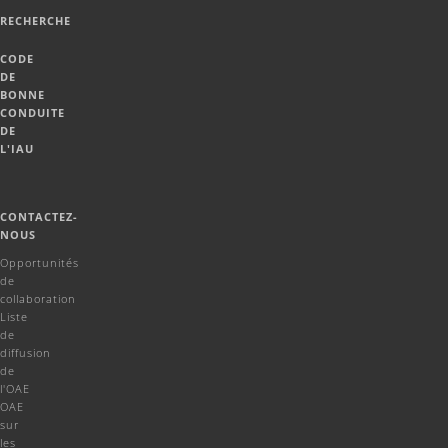
RECHERCHE
CODE
DE
BONNE
CONDUITE
DE
L'IAU
CONTACTEZ-
NOUS
Opportunités
de
collaboration
Liste
de
diffusion
de
l'OAE
OAE
sur
les