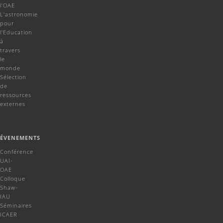
l'OAE
L'astronomie
pour
l'Education
à
travers
le
monde
Sélection
de
ressources
externes
ÉVENEMENTS
Conférence
UAI-
OAE
Colloque
Shaw-
IAU
Séminaires
ICAER