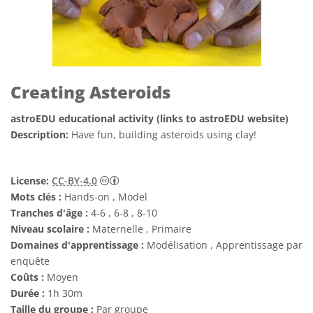
Creating Asteroids
astroEDU educational activity (links to astroEDU website)
Description:
Have fun, building asteroids using clay!
Creative Commons (CC) Attribution 4.0 Int
License:
CC-BY-4.0
Mots clés :
Hands-on , Model
Tranches d'âge :
4-6 , 6-8 , 8-10
Niveau scolaire :
Maternelle , Primaire
Domaines d'apprentissage :
Modélisation , Apprentissage par
enquête
Coûts :
Moyen
Durée :
1h 30m
Taille du groupe :
Par groupe