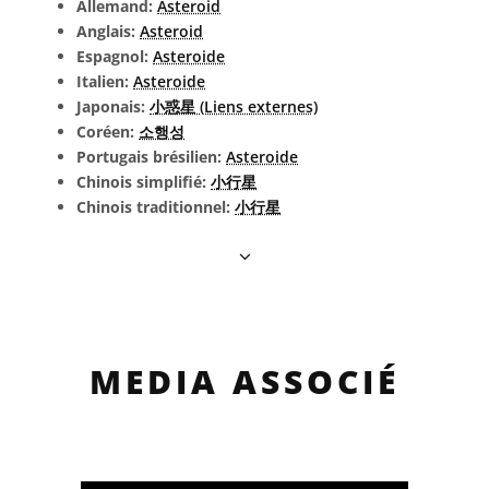
Allemand:
Asteroid
Anglais:
Asteroid
Espagnol:
Asteroide
Italien:
Asteroide
Japonais:
小惑星 (Liens externes)
Coréen:
소행성
Portugais brésilien:
Asteroide
Chinois simplifié:
小行星
Chinois traditionnel:
小行星
MEDIA ASSOCIÉ