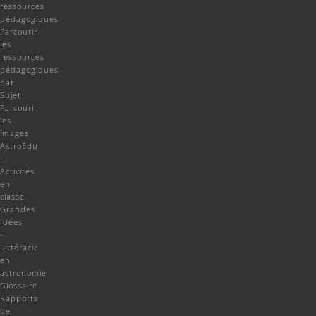
ressources
pédagogiques
Parcourir
les
ressources
pédagogiques
par
Sujet
Parcourir
les
images
AstroEdu
-
Activités
en
classe
Grandes
Idées
-
Littéracie
en
astronomie
Glossaire
Rapports
de