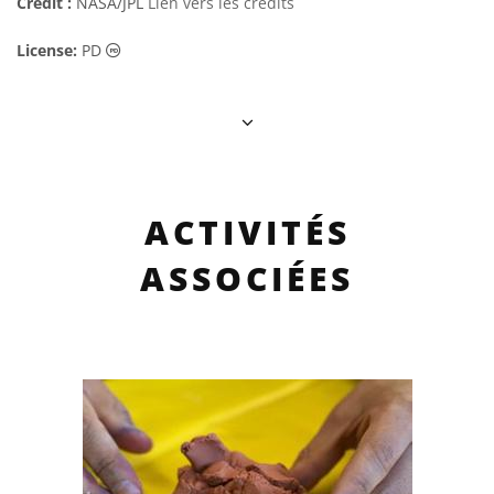
Crédit :
NASA/JPL
Lien vers les crédits
Domaine Public Icônes
License:
PD
ACTIVITÉS
ASSOCIÉES