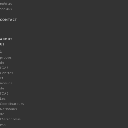
médias
sociaux
CONTACT
ABOUT
US
À
propos
de
l'OAE
Centres
et
noeuds
de
l'OAE
Les
Coordinateurs
Nationaux
de
l'Astronomie
pour