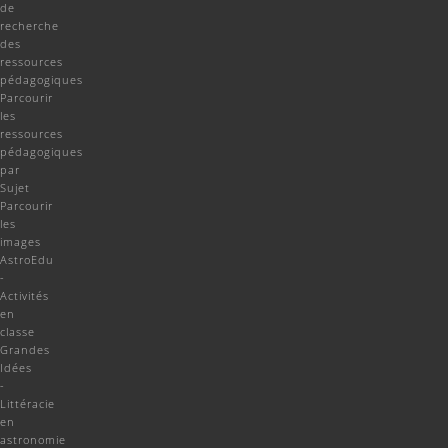
de
recherche
des
ressources
pédagogiques
Parcourir
les
ressources
pédagogiques
par
Sujet
Parcourir
les
images
AstroEdu
-
Activités
en
classe
Grandes
Idées
-
Littéracie
en
astronomie