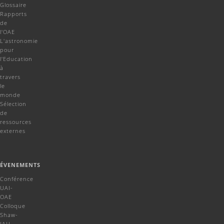
Glossaire
Rapports
de
l'OAE
L'astronomie
pour
l'Education
à
travers
le
monde
Sélection
de
ressources
externes
ÉVENEMENTS
Conférence
UAI-
OAE
Colloque
Shaw-
IAU