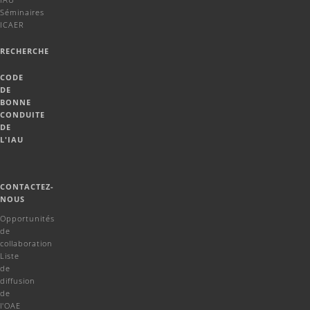
Séminaires
ICAER
RECHERCHE
CODE
DE
BONNE
CONDUITE
DE
L'IAU
CONTACTEZ-
NOUS
Opportunités
de
collaboration
Liste
de
diffusion
de
l'OAE