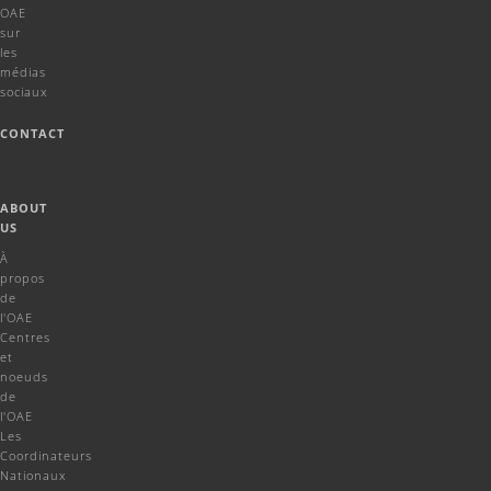
OAE
sur
les
médias
sociaux
CONTACT
ABOUT
US
À
propos
de
l'OAE
Centres
et
noeuds
de
l'OAE
Les
Coordinateurs
Nationaux