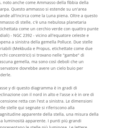
5, noto anche come Ammasso della fibbia della
carpa. Questo ammasso si estende su un'area
ande all'incirca come la Luna piena. Oltre a questo
masso di stelle, c'è una nebulosa planetaria
tichettata come un cerchio verde con quattro punte
diali) - NGC 2392 - vicino all'equatore celeste e
pena a sinistra della gemella Polluce. Due stelle
riabili (Mekbuda e Propus, etichettate come due
rchi concentrici) si trovano nelle "gambe" di
ascuna gemella, ma sono così deboli che un
servatore dovrebbe avere un cielo buio per
derle.
asse y di questo diagramma è in gradi di
clinazione con il nord in alto e l'asse x è in ore di
censione retta con l'est a sinistra. Le dimensioni
lle stelle qui segnate si riferiscono alla
gnitudine apparente della stella, una misura della
a luminosità apparente. I punti più grandi
ppresentano le stelle più luminose. Le lettere