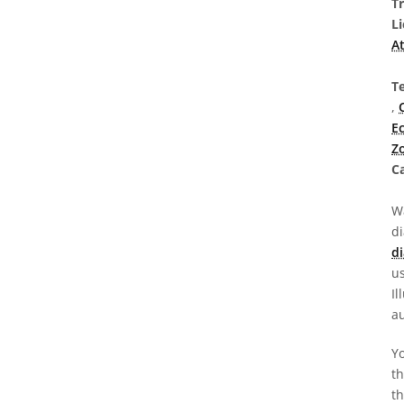
T
L
At
Te
,
Ec
Z
Ca
Wa
d
di
us
Il
au
Yo
th
th