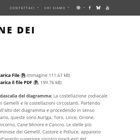
E
CONTATTACI
CHI SIAMO
AGE
NE DEI
arica File
(
immagine 111.67 kB)
PDF file
arica il file PDF
(
199.76 kB)
idascalia del diagramma:
La costellazione zodiacale
i Gemelli e le costellazioni circostanti. Partendo
all'alto del diagramma e procedendo in senso
ario, queste sono Auriga, Toro, Lince, Orione,
icorno, Cane Minore e Cancro. Le stelle più
minose dei Gemelli, Castore e Polluce, appaiono
ll'angolo superiore sinistro (nord-est) del