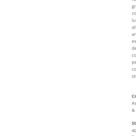
gr
co
lu
al
a
es
de
co
pe
co
st
Cr
As
&
S
a