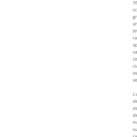
3
s
gr
am
(e
ra
ap
va
ce
ci
os
ve
L'
de
as
de
ma
su
ra