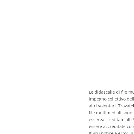
Le didascalie di file m
impegno collettivo del
altri volontari. Trovate
file multimediali sono
essereaccreditate all'
essere accreditate com
If you notice a error i