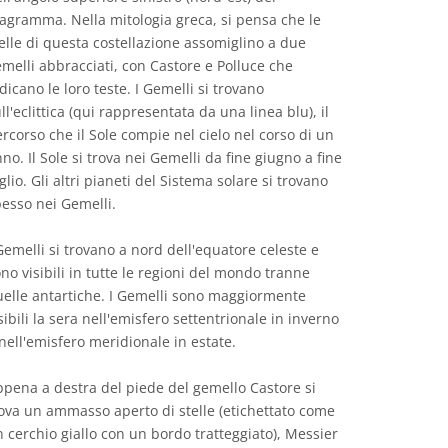
agramma. Nella mitologia greca, si pensa che le
elle di questa costellazione assomiglino a due
melli abbracciati, con Castore e Polluce che
dicano le loro teste. I Gemelli si trovano
ll'eclittica (qui rappresentata da una linea blu), il
rcorso che il Sole compie nel cielo nel corso di un
no. Il Sole si trova nei Gemelli da fine giugno a fine
glio. Gli altri pianeti del Sistema solare si trovano
esso nei Gemelli.
Gemelli si trovano a nord dell'equatore celeste e
no visibili in tutte le regioni del mondo tranne
elle antartiche. I Gemelli sono maggiormente
sibili la sera nell'emisfero settentrionale in inverno
nell'emisfero meridionale in estate.
pena a destra del piede del gemello Castore si
ova un ammasso aperto di stelle (etichettato come
 cerchio giallo con un bordo tratteggiato), Messier