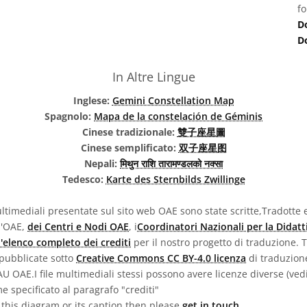
fo
D
D
In Altre Lingue
Inglese:
Gemini Constellation Map
Spagnolo:
Mapa de la constelación de Géminis
Cinese tradizionale:
雙子座星圖
Cinese semplificato:
双子座星图
Nepali:
मिथुन राशि तारामण्डलको नक्सा
Tedesco:
Karte des Sternbilds Zwillinge
ultimediali presentate sul sito web OAE sono state scritte,Tradotte e
l'OAE,
dei Centri e Nodi OAE
, i
Coordinatori Nazionali per la Didatt
l'elenco completo dei crediti
per il nostro progetto di traduzione. T
 pubblicate sotto
Creative Commons CC BY-4.0 licenza
di traduzion
IAU OAE.I file multimediali stessi possono avere licenze diverse (ve
e specificato al paragrafo "crediti"
n this diagram or its caption then please
get in touch
.