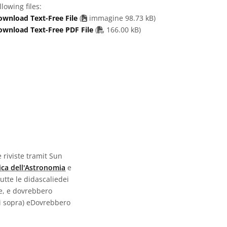
llowing files:
ownload Text-Free File
(
immagine 98.73 kB)
PDF file
ownload Text-Free PDF File
(
166.00 kB)
 riviste tramit Sun
ica dell'Astronomia
e
utte le didascaliedei
e, e dovrebbero
di sopra) eDovrebbero