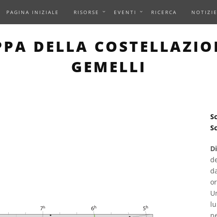
PAGINA INIZIALE
RISORSE
EVENTI
RICERCA
NOTIZI
 PAGE DESCRIBES AN IM
PA DELLA COSTELLAZIO
GEMELLI
Sc
Sc
D
de
d
or
Un
lu
ne