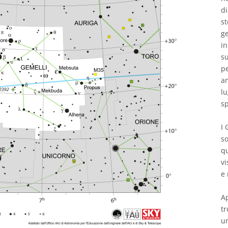
di
st
ge
in
su
pe
an
lu
sp
I 
so
qu
vi
e 
Ap
tr
un