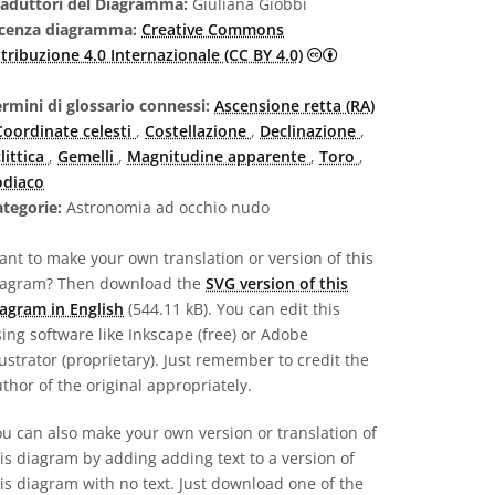
raduttori del Diagramma:
Giuliana Giobbi
icenza diagramma:
Creative Commons
Creative Commons Att
tribuzione 4.0 Internazionale (CC BY 4.0)
rmini di glossario connessi:
Ascensione retta (RA)
Coordinate celesti
,
Costellazione
,
Declinazione
,
littica
,
Gemelli
,
Magnitudine apparente
,
Toro
,
odiaco
tegorie:
Astronomia ad occhio nudo
nt to make your own translation or version of this
iagram? Then download the
SVG version of this
agram in English
(544.11 kB). You can edit this
ing software like Inkscape (free) or Adobe
lustrator (proprietary). Just remember to credit the
thor of the original appropriately.
u can also make your own version or translation of
is diagram by adding adding text to a version of
is diagram with no text. Just download one of the